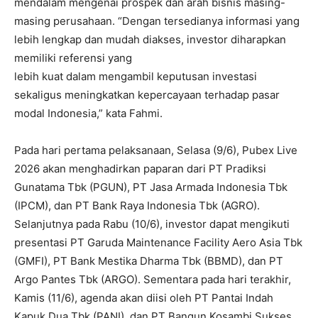
mendalam mengenai prospek dan arah bisnis masing-
masing perusahaan. “Dengan tersedianya informasi yang
lebih lengkap dan mudah diakses, investor diharapkan
memiliki referensi yang
lebih kuat dalam mengambil keputusan investasi
sekaligus meningkatkan kepercayaan terhadap pasar
modal Indonesia,” kata Fahmi.
Pada hari pertama pelaksanaan, Selasa (9/6), Pubex Live
2026 akan menghadirkan paparan dari PT Pradiksi
Gunatama Tbk (PGUN), PT Jasa Armada Indonesia Tbk
(IPCM), dan PT Bank Raya Indonesia Tbk (AGRO).
Selanjutnya pada Rabu (10/6), investor dapat mengikuti
presentasi PT Garuda Maintenance Facility Aero Asia Tbk
(GMFI), PT Bank Mestika Dharma Tbk (BBMD), dan PT
Argo Pantes Tbk (ARGO). Sementara pada hari terakhir,
Kamis (11/6), agenda akan diisi oleh PT Pantai Indah
Kapuk Dua Tbk (PANI), dan PT Bangun Kosambi Sukses