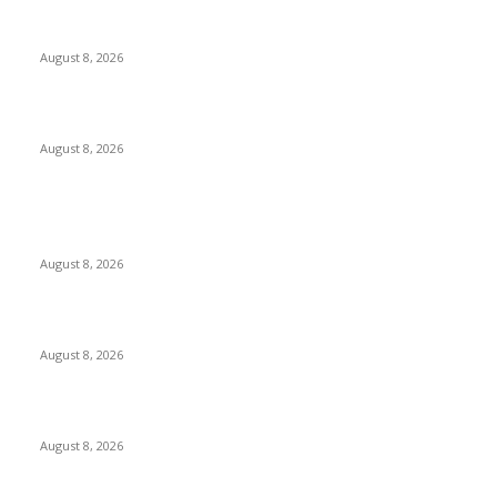
Dalam Jaminan Allah
August 8, 2026
Berbakti
August 8, 2026
POPULAR POSTS
Dalam Jaminan Allah
August 8, 2026
Dalam Jaminan Allah
August 8, 2026
Berbakti
August 8, 2026
POPULAR CATEGORY