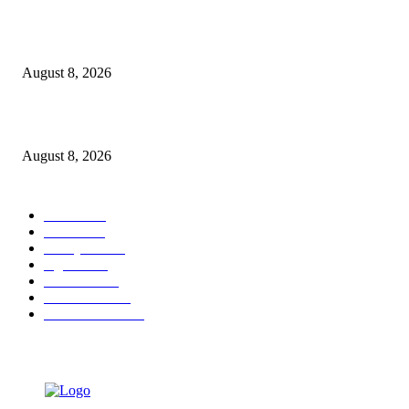
Dalam Jaminan Allah
August 8, 2026
Berbakti
August 8, 2026
POPULAR CATEGORY
Ekbis
1631
Hotel
1473
Tausiyah
1073
Agama
938
Peristiwa
632
Pendidikan
468
Pemerintahan
341