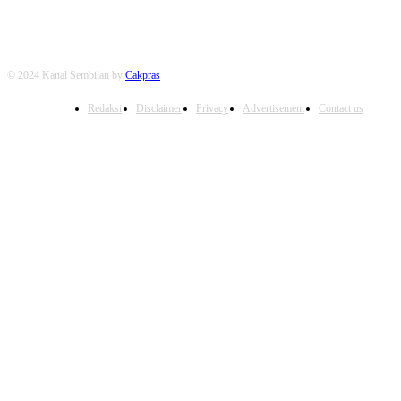
© 2024 Kanal Sembilan by
Cakpras
Redaksi
Disclaimer
Privacy
Advertisement
Contact us