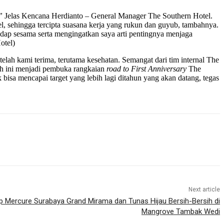
”
Jelas Kencana Herdianto – General Manager The Southern Hotel.
el, sehingga tercipta suasana kerja yang rukun dan guyub, tambahnya.
hadap sesama serta mengingatkan saya arti pentingnya menjaga
otel)
elah kami terima, terutama kesehatan. Semangat dari tim internal The
ah ini menjadi pembuka rangkaian
road to First Anniversary
The
 bisa mencapai target yang lebih lagi ditahun yang akan datang, tegas
Next article
p Mercure Surabaya Grand Mirama dan Tunas Hijau Bersih-Bersih di
Mangrove Tambak Wedi