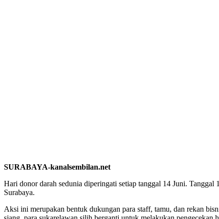
SURABAYA-kanalsembilan.net
Hari donor darah sedunia diperingati setiap tanggal 14 Juni. Tangg
Surabaya.
Aksi ini merupakan bentuk dukungan para staff, tamu, dan rekan bis
siang, para sukarelawan silih berganti untuk melakukan pengecekan h