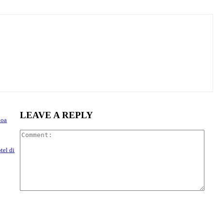
LEAVE A REPLY
hoa
Com
tel di