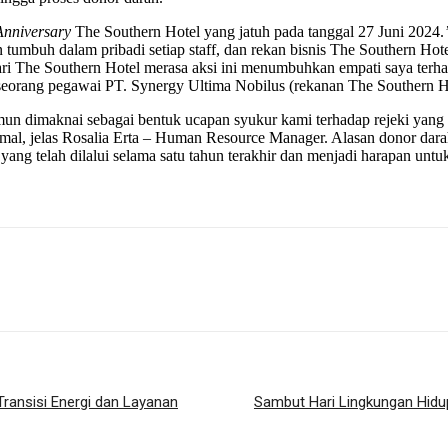
 Anniversary
The Southern Hotel yang jatuh pada tanggal 27 Juni 2024.
 tumbuh dalam pribadi setiap staff, dan rekan bisnis The Southern Hot
n dari The Southern Hotel merasa aksi ini menumbuhkan empati saya ter
h seorang pegawai PT. Synergy Ultima Nobilus (rekanan The Southern H
mun dimaknai sebagai bentuk ucapan syukur kami terhadap rejeki yang t
simal, jelas Rosalia Erta – Human Resource Manager. Alasan donor dar
ang telah dilalui selama satu tahun terakhir dan menjadi harapan untuk
ransisi Energi dan Layanan
Sambut Hari Lingkungan Hidu