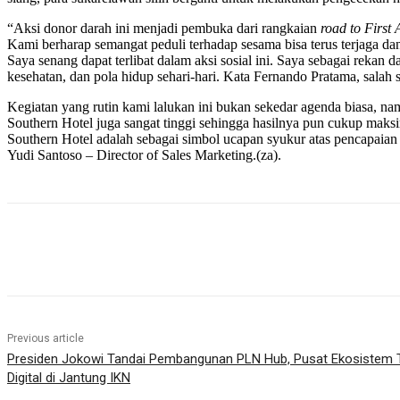
“Aksi donor darah ini menjadi pembuka dari rangkaian
road to First
Kami berharap semangat peduli terhadap sesama bisa terus terjaga dan
Saya senang dapat terlibat dalam aksi sosial ini. Saya sebagai reka
kesehatan, dan pola hidup sehari-hari. Kata Fernando Pratama, sala
Kegiatan yang rutin kami lalukan ini bukan sekedar agenda biasa, na
Southern Hotel juga sangat tinggi sehingga hasilnya pun cukup mak
Southern Hotel adalah sebagai simbol ucapan syukur atas pencapaian y
Yudi Santoso – Director of Sales Marketing.(za).
Share
Previous article
Presiden Jokowi Tandai Pembangunan PLN Hub, Pusat Ekosistem T
Digital di Jantung IKN