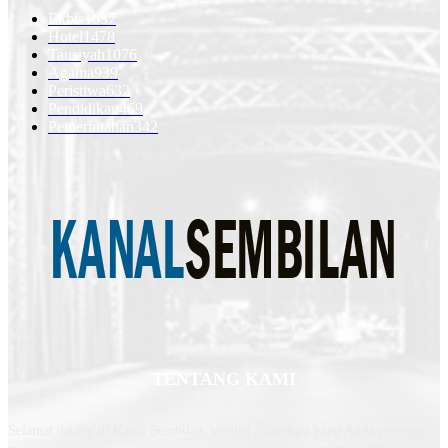
Ekbis
1637
Hotel
1478
Tausiyah
1076
Agama
939
Peristiwa
632
Pendidikan
469
Pemerintahan
342
TENTANG KAMI
Selamat datang di Kanal Sembilan, sumber informasi yang Anda percaya.