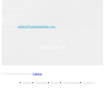
Di sini, kami mengutamakan akurasi, kredibilitas, dan kualitas dalam setiap
berita dan artikel yang kami sajikan. Dengan tim jurnalis berpengalaman
dan ahli di bidangnya, Kanal Sembilan berkomitmen untuk memberikan
Anda laporan yang objektif, mendalam, dan terperinci.
Contact us:
redaksi@kanalsembilan.com
FOLLOW US
© 2024 Kanal Sembilan by
Cakpras
Redaksi
Disclaimer
Privacy
Advertisement
Contact us