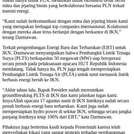
bukan hanya untuk PLN, melainkan untuk ekosistem besar berisi
mitra dan jejaring bisnis yang berkolaborasi bersama PLN terkait
transisi energi.
“Kami sudah berkomunikasi dengan mitra dan jejaring bisnis kami
yang merupakan berbagai top companies internasional. Kolaborasi
dengan mereka akan terus berlanjut dengan berkantor di IKN,”
terang Darmawan.
Terkait pengembangan Energi Baru dan Terbarukan (EBT) untuk
IKN, Darmawan menyampaikan bahwa Pembangkit Listrik Tenaga
Surya (PLTS) berkapasitas 50 megawatt (MW) siap beroperasi
secara penuh pada pelaksanaan upacara HUT Republik Indonesia
mendatang. Tidak hanya itu, PLN juga tengah mempersiapkan
Pembangkit Listrik Tenaga Air (PLTA) untuk turut memasok listrik
berbasis energi bersih ke IKN.
“Akhir tahun lalu, Bapak Presiden sudah meresmikan
groundbreaking PLTS di IKN dan kami jalankan tugas kami.
InsyaAllah upacara 17 agustus nanti di IKN listriknya sudah secara
penuh berbasis energi baru terbarukan. Kami juga sudah
mempersiapkan hydro power di sekitar IKN, sehingga secara jangka
panjang listriknya tetap 100% dari EBT,” kata Darmawan.
Pihaknya juga berterima kasih kepada Pemerintah karena telah
menyediakan lokasi yang sangat strategis terhadap pembangunan