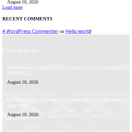
August 10, 2026
Load more
RECENT COMMENTS
A WordPress Commenter
Hello world!
on
EDITOR PICKS
Jangan sekali kali mengKROPOSkan Banom NU Apalagi menambah KR
di tubuh NU…
August 10, 2026
Fun Match Midtown Indonesia 2026, Perkuat Sportivitas dan Kebersamaa
Antar-Hotel
August 10, 2026
BATIQA Hotel Darmo Surabaya Rayakan Anniversary ke-8 Bertemakan