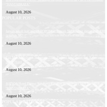
“HASTABRATA”
August 10, 2026
POPULAR POSTS
Jangan sekali kali mengKROPOSkan Banom NU Apalagi menambah KR
di tubuh NU…
August 10, 2026
Fun Match Midtown Indonesia 2026, Perkuat Sportivitas dan Kebersamaa
Antar-Hotel
August 10, 2026
BATIQA Hotel Darmo Surabaya Rayakan Anniversary ke-8 Bertemakan
“HASTABRATA”
August 10, 2026
POPULAR CATEGORY