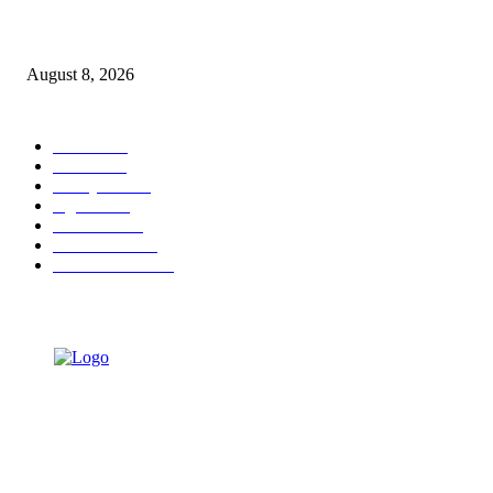
Berbakti
August 8, 2026
POPULAR CATEGORY
Ekbis
1631
Hotel
1473
Tausiyah
1073
Agama
938
Peristiwa
632
Pendidikan
468
Pemerintahan
341