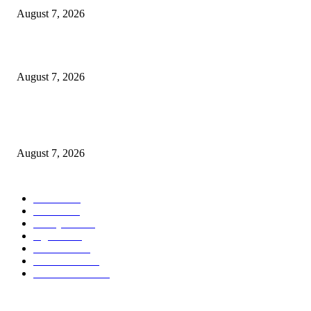
August 7, 2026
Sebanyak 10 BPR/BPRS Dicabut Izin Usahanya
August 7, 2026
OJK Ungkap 15 Perusahaan Pialang Asuransi Ilegal, Proses Hukum Terus
Berjalan
August 7, 2026
POPULAR CATEGORY
Ekbis
1627
Hotel
1468
Tausiyah
1070
Agama
932
Peristiwa
630
Pendidikan
468
Pemerintahan
339