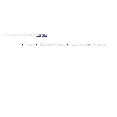
FOLLOW US
© 2024 Kanal Sembilan by
Cakpras
Redaksi
Disclaimer
Privacy
Advertisement
Contact us