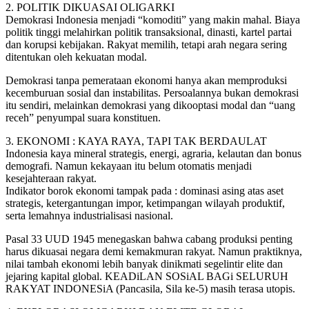
2. POLITIK DIKUASAI OLIGARKI
Demokrasi Indonesia menjadi “komoditi” yang makin mahal. Biaya
politik tinggi melahirkan politik transaksional, dinasti, kartel partai
dan korupsi kebijakan. Rakyat memilih, tetapi arah negara sering
ditentukan oleh kekuatan modal.
Demokrasi tanpa pemerataan ekonomi hanya akan memproduksi
kecemburuan sosial dan instabilitas. Persoalannya bukan demokrasi
itu sendiri, melainkan demokrasi yang dikooptasi modal dan “uang
receh” penyumpal suara konstituen.
3. EKONOMI : KAYA RAYA, TAPI TAK BERDAULAT
Indonesia kaya mineral strategis, energi, agraria, kelautan dan bonus
demografi. Namun kekayaan itu belum otomatis menjadi
kesejahteraan rakyat.
Indikator borok ekonomi tampak pada : dominasi asing atas aset
strategis, ketergantungan impor, ketimpangan wilayah produktif,
serta lemahnya industrialisasi nasional.
Pasal 33 UUD 1945 menegaskan bahwa cabang produksi penting
harus dikuasai negara demi kemakmuran rakyat. Namun praktiknya,
nilai tambah ekonomi lebih banyak dinikmati segelintir elite dan
jejaring kapital global. KEADiLAN SOSiAL BAGi SELURUH
RAKYAT INDONESiA (Pancasila, Sila ke-5) masih terasa utopis.