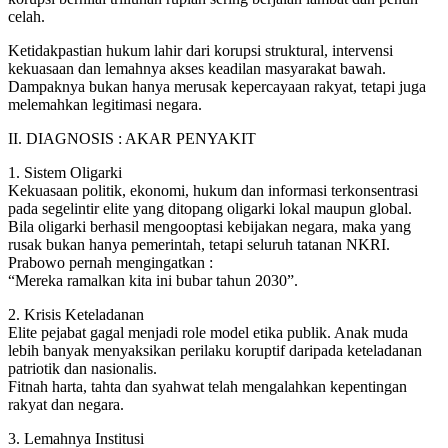
celah.
Ketidakpastian hukum lahir dari korupsi struktural, intervensi
kekuasaan dan lemahnya akses keadilan masyarakat bawah.
Dampaknya bukan hanya merusak kepercayaan rakyat, tetapi juga
melemahkan legitimasi negara.
II. DIAGNOSIS : AKAR PENYAKIT
1. Sistem Oligarki
Kekuasaan politik, ekonomi, hukum dan informasi terkonsentrasi
pada segelintir elite yang ditopang oligarki lokal maupun global.
Bila oligarki berhasil mengooptasi kebijakan negara, maka yang
rusak bukan hanya pemerintah, tetapi seluruh tatanan NKRI.
Prabowo pernah mengingatkan :
“Mereka ramalkan kita ini bubar tahun 2030”.
2. Krisis Keteladanan
Elite pejabat gagal menjadi role model etika publik. Anak muda
lebih banyak menyaksikan perilaku koruptif daripada keteladanan
patriotik dan nasionalis.
Fitnah harta, tahta dan syahwat telah mengalahkan kepentingan
rakyat dan negara.
3. Lemahnya Institusi