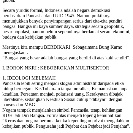
global.
Secara yuridis formal, Indonesia adalah negara demokrasi
berdasarkan Pancasila dan UUD 1945. Namun praktiknya
menunjukkan banyak penyimpangan serius dari cita-cita pendiri
bangsa. Bangsa ini kaya sumber daya, strategis secara geopolitik,
besar populasi, namun belum sepenuhnya berdaulat secara ekonomi,
budaya dan kebijakan publik.
Mestinya kita mampu BERDIKARI. Sebagaimana Bung Karno
menegaskan :
“Bangsa yang besar adalah bangsa yang berdiri di atas kaki sendiri”.
I. BOROK NKRI : KEBOBROKAN MULTISEKTOR
1. IDEOLOGI MELEMAH
Pancasila lebih sering menjadi slogan administratif daripada etika
hidup bernegara. Ke-Tuhan-an tanpa moralitas, Kemanusiaan tanpa
keadilan, Persatuan menjadi polarisasi uang, Kerakyatan dibajak
liberalisme, sedangkan Keadilan Sosial cukup “dibayar” dengan
bansos dan MBG.
Negara tampak menjalankan simbol Pancasila, tetapi kehilangan
RUH Jati Diri Bangsa. Formalitas menjadi topeng kemunafikan.
“Kerusakan negara bermula ketika kepentingan privat mengalahkan
kebajikan publik. Pengusaha jadi Pejabat dan Pejabat jadi Penjahat”.