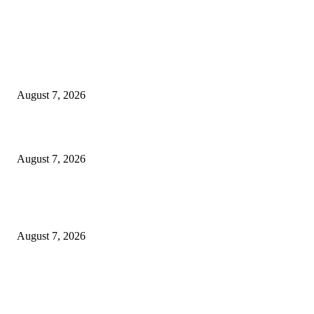
EDITOR PICKS
Kredit Perbankan Pada Juni 2026 Tumbuh 12,67 Persen Menjadi Rp 9.081
Triliun
August 7, 2026
Sebanyak 10 BPR/BPRS Dicabut Izin Usahanya
August 7, 2026
OJK Ungkap 15 Perusahaan Pialang Asuransi Ilegal, Proses Hukum Terus
Berjalan
August 7, 2026
POPULAR POSTS
Kredit Perbankan Pada Juni 2026 Tumbuh 12,67 Persen Menjadi Rp 9.081
Triliun