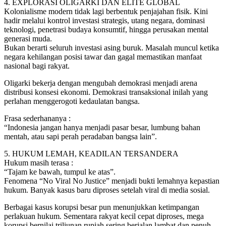
4. EXPLORASI OLIGARKI DAN ELITE GLOBAL
Kolonialisme modern tidak lagi berbentuk penjajahan fisik. Kini
hadir melalui kontrol investasi strategis, utang negara, dominasi
teknologi, penetrasi budaya konsumtif, hingga perusakan mental
generasi muda.
Bukan berarti seluruh investasi asing buruk. Masalah muncul ketika
negara kehilangan posisi tawar dan gagal memastikan manfaat
nasional bagi rakyat.
Oligarki bekerja dengan mengubah demokrasi menjadi arena
distribusi konsesi ekonomi. Demokrasi transaksional inilah yang
perlahan menggerogoti kedaulatan bangsa.
Frasa sederhananya :
“Indonesia jangan hanya menjadi pasar besar, lumbung bahan
mentah, atau sapi perah peradaban bangsa lain”.
5. HUKUM LEMAH, KEADILAN TERSANDERA
Hukum masih terasa :
“Tajam ke bawah, tumpul ke atas”.
Fenomena “No Viral No Justice” menjadi bukti lemahnya kepastian
hukum. Banyak kasus baru diproses setelah viral di media sosial.
Berbagai kasus korupsi besar pun menunjukkan ketimpangan
perlakuan hukum. Sementara rakyat kecil cepat diproses, mega
korupsi bernilai triliunan rupiah sering berjalan lambat dan penuh