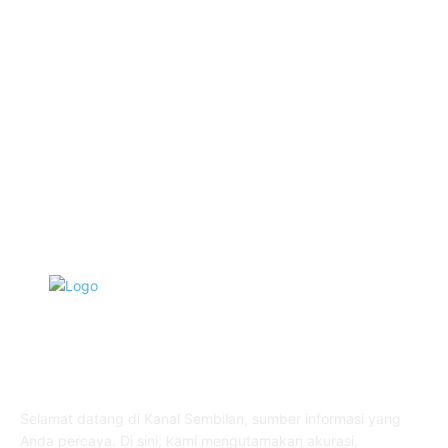
Hotel
1473
Tausiyah
1073
Agama
938
Peristiwa
632
Pendidikan
468
Pemerintahan
341
TENTANG KAMI
Selamat datang di Kanal Sembilan, sumber informasi yang
Anda percaya. Di sini, kami mengutamakan akurasi,