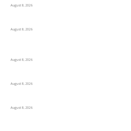
August 8, 2026
Berbakti
August 8, 2026
POPULAR POSTS
Dalam Jaminan Allah
August 8, 2026
Dalam Jaminan Allah
August 8, 2026
Berbakti
August 8, 2026
POPULAR CATEGORY
Ekbis
1631