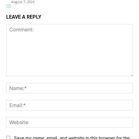
August 7, 2026
LEAVE A REPLY
Comment:
Na
Ema
Web
Save my name, email, and website in this browser for the