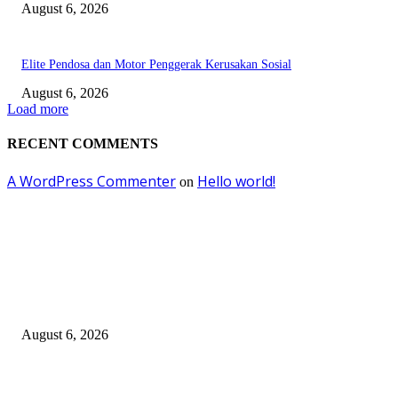
August 6, 2026
Elite Pendosa dan Motor Penggerak Kerusakan Sosial
August 6, 2026
Load more
RECENT COMMENTS
A WordPress Commenter
Hello world!
on
EDITOR PICKS
Surabaya Perkuat Gerakan Pilah Sampah, Lomba Pisang Danor Jadi Lang
Awal Menuju Kampung Pancasila
August 6, 2026
Dewan Da’wah Blitar Perkuat Pembinaan dan Kepedulian Sosial di Kamp