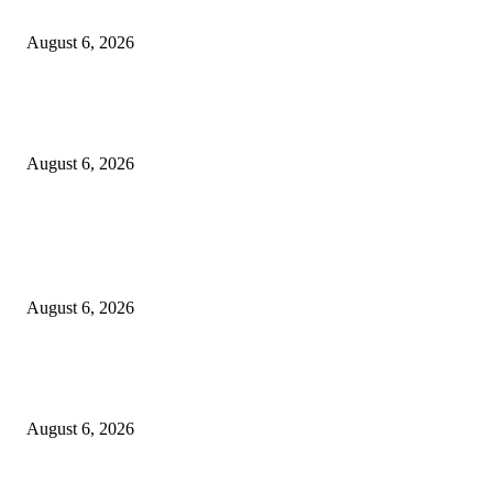
Merah Putih
August 6, 2026
DA’I MUDA PERKUAT SINERGI DAKWAH DALAM SILATURAHMI
BERSAMA DR. KH. FATHUR ROHMAN, M.PD.I
August 6, 2026
POPULAR POSTS
Surabaya Perkuat Gerakan Pilah Sampah, Lomba Pisang Danor Jadi Lang
Awal Menuju Kampung Pancasila
August 6, 2026
Dewan Da’wah Blitar Perkuat Pembinaan dan Kepedulian Sosial di Kamp
Merah Putih
August 6, 2026