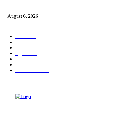
DA’I MUDA PERKUAT SINERGI DAKWAH DALAM SILATURAHMI
BERSAMA DR. KH. FATHUR ROHMAN, M.PD.I
August 6, 2026
POPULAR CATEGORY
Ekbis
1623
Hotel
1468
Tausiyah
1070
Agama
931
Peristiwa
629
Pendidikan
465
Pemerintahan
339