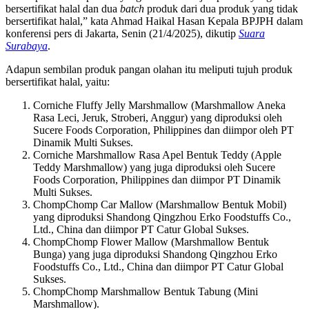
bersertifikat halal dan dua
batch
produk dari dua produk yang tidak
bersertifikat halal,” kata Ahmad Haikal Hasan Kepala BPJPH dalam
konferensi pers di Jakarta, Senin (21/4/2025), dikutip
Suara
Surabaya
.
Adapun sembilan produk pangan olahan itu meliputi tujuh produk
bersertifikat halal, yaitu:
Corniche Fluffy Jelly Marshmallow (Marshmallow Aneka
Rasa Leci, Jeruk, Stroberi, Anggur) yang diproduksi oleh
Sucere Foods Corporation, Philippines dan diimpor oleh PT
Dinamik Multi Sukses.
Corniche Marshmallow Rasa Apel Bentuk Teddy (Apple
Teddy Marshmallow) yang juga diproduksi oleh Sucere
Foods Corporation, Philippines dan diimpor PT Dinamik
Multi Sukses.
ChompChomp Car Mallow (Marshmallow Bentuk Mobil)
yang diproduksi Shandong Qingzhou Erko Foodstuffs Co.,
Ltd., China dan diimpor PT Catur Global Sukses.
ChompChomp Flower Mallow (Marshmallow Bentuk
Bunga) yang juga diproduksi Shandong Qingzhou Erko
Foodstuffs Co., Ltd., China dan diimpor PT Catur Global
Sukses.
ChompChomp Marshmallow Bentuk Tabung (Mini
Marshmallow).