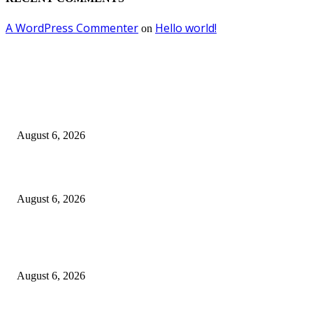
A WordPress Commenter
Hello world!
on
EDITOR PICKS
Kursi Fasum Pemkot Surabaya Diduga Dicuri Pakai Ambulans
August 6, 2026
Tingkatkan Literasi Pajak, DJP Jatim–GP Ansor Jatim Jalin Kerja Sama
August 6, 2026
KPPU Gelar Sidang Perdana Dugaan Keterlambatan Notifikasi Akuisisi Ol
MUFG Bank Ltd.
August 6, 2026
POPULAR POSTS