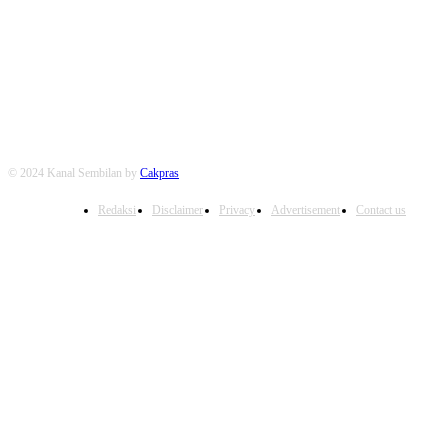
FOLLOW US
© 2024 Kanal Sembilan by
Cakpras
Redaksi
Disclaimer
Privacy
Advertisement
Contact us