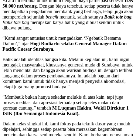
Acara ini terbuka untuk umum dengan biaya partisipasi sebesar
IDR
50,000 net/orang
. Dengan biaya tersebut, setiap peserta tidak hanya
mendapatkan pengalaman membatik yang berharga, tetapi juga akan
memperoleh sejumlah
benefit
menarik, salah satunya
Batik tote bag.
Batik tote bag
merupakan karya batik yang dibuat sendiri untuk
dibawa pulang.
“Kami sangat antusias untuk mengadakan ‘Ngebatik Bersama
Dafam’,” ujar
Hogi Budiarto selaku General Manager Dafam
Pacific Caesar Surabaya.
Batik adalah identitas bangsa kita. Melalui kegiatan ini, kami ingin
mengajak masyarakat, khususnya generasi muda di Surabaya, untuk
lebih mencintai dan bangga akan warisan budaya ini dengan terlibat
langsung dalam proses pembuatannya. Ini adalah bagian dari
komitmen kami untuk tidak hanya menjadi penyedia akomodasi,
tetapi juga ruang promosi budaya.”
“Membatik bukan hanya sekadar melukis di atas kain, tapi juga
proses meditasi dan apresiasi terhadap setiap tetes malam dan
goresan canting,” tambah
M Luqman Hakim, Wakil Direktur 1
ISIK (Ibu Semangat Indonesia Kuat).
Dalam kelas singkat ini, kami fokus pada teknik dasar yang mudah
dipelajari, sehingga setiap peserta bisa merasakan kegembiraan
menciptakan karya seni mereka sendiri. Kami berharap, pengalaman