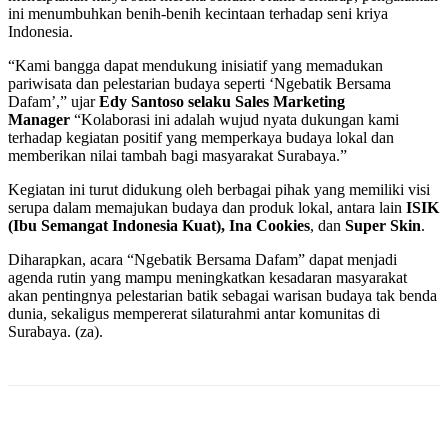
ini menumbuhkan benih-benih kecintaan terhadap seni kriya
Indonesia.
“Kami bangga dapat mendukung inisiatif yang memadukan
pariwisata dan pelestarian budaya seperti ‘Ngebatik Bersama
Dafam’,” ujar
Edy Santoso selaku Sales Marketing
Manager
“Kolaborasi ini adalah wujud nyata dukungan kami
terhadap kegiatan positif yang memperkaya budaya lokal dan
memberikan nilai tambah bagi masyarakat Surabaya.”
Kegiatan ini turut didukung oleh berbagai pihak yang memiliki visi
serupa dalam memajukan budaya dan produk lokal, antara lain
ISIK
(Ibu Semangat Indonesia Kuat), Ina Cookies
, dan
Super Skin
.
Diharapkan, acara “Ngebatik Bersama Dafam” dapat menjadi
agenda rutin yang mampu meningkatkan kesadaran masyarakat
akan pentingnya pelestarian batik sebagai warisan budaya tak benda
dunia, sekaligus mempererat silaturahmi antar komunitas di
Surabaya. (za).