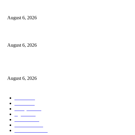
Kursi Fasum Pemkot Surabaya Diduga Dicuri Pakai Ambulans
August 6, 2026
Tingkatkan Literasi Pajak, DJP Jatim–GP Ansor Jatim Jalin Kerja Sama
August 6, 2026
KPPU Gelar Sidang Perdana Dugaan Keterlambatan Notifikasi Akuisisi Ol
MUFG Bank Ltd.
August 6, 2026
POPULAR CATEGORY
Ekbis
1624
Hotel
1468
Tausiyah
1070
Agama
931
Peristiwa
629
Pendidikan
465
Pemerintahan
339