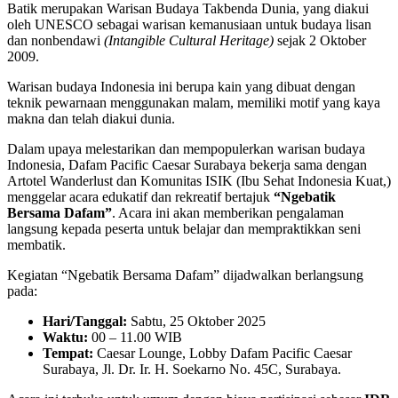
Batik merupakan Warisan Budaya Takbenda Dunia, yang diakui
oleh UNESCO sebagai warisan kemanusiaan untuk budaya lisan
dan nonbendawi
(Intangible Cultural Heritage)
sejak 2 Oktober
2009.
Warisan budaya Indonesia ini berupa kain yang dibuat dengan
teknik pewarnaan menggunakan malam, memiliki motif yang kaya
makna dan telah diakui dunia.
Dalam upaya melestarikan dan mempopulerkan warisan budaya
Indonesia, Dafam Pacific Caesar Surabaya bekerja sama dengan
Artotel Wanderlust dan Komunitas ISIK (Ibu Sehat Indonesia Kuat,)
menggelar acara edukatif dan rekreatif bertajuk
“Ngebatik
Bersama Dafam”
. Acara ini akan memberikan pengalaman
langsung kepada peserta untuk belajar dan mempraktikkan seni
membatik.
Kegiatan “Ngebatik Bersama Dafam” dijadwalkan berlangsung
pada:
Hari/Tanggal:
Sabtu, 25 Oktober 2025
Waktu:
00 – 11.00 WIB
Tempat:
Caesar Lounge, Lobby Dafam Pacific Caesar
Surabaya, Jl. Dr. Ir. H. Soekarno No. 45C, Surabaya.