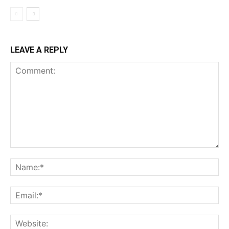
LEAVE A REPLY
Comment:
Na
Ema
Web