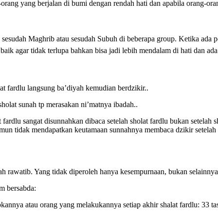
ang yang berjalan di bumi dengan rendah hati dan apabila orang-or
an sesudah Maghrib atau sesudah Subuh di beberapa group. Ketika ada pos
t baik agar tidak terlupa bahkan bisa jadi lebih mendalam di hati dan ad
lat fardlu langsung ba’diyah kemudian berdzikir..
holat sunah tp merasakan ni’matnya ibadah..
t fardlu sangat disunnahkan dibaca setelah sholat fardlu bukan setelah 
un tidak mendapatkan keutamaan sunnahnya membaca dzikir setelah shola
ah rawatib. Yang tidak diperoleh hanya kesempurnaan, bukan selainnya
am bersabda:
nya atau orang yang melakukannya setiap akhir shalat fardlu: 33 tasb