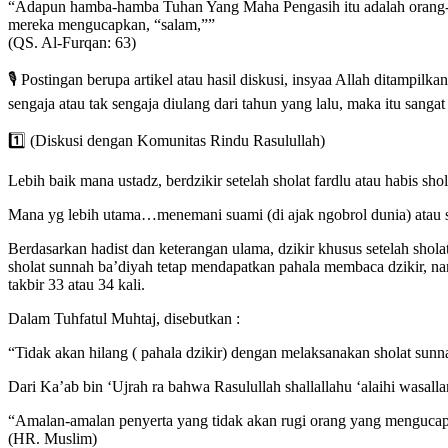
“Adapun hamba-hamba Tuhan Yang Maha Pengasih itu adalah orang-or
mereka mengucapkan, “salam,””
(QS. Al-Furqan: 63)
🎙 Postingan berupa artikel atau hasil diskusi, insyaa Allah ditampilk
sengaja atau tak sengaja diulang dari tahun yang lalu, maka itu sanga
1️⃣ (Diskusi dengan Komunitas Rindu Rasulullah)
Lebih baik mana ustadz, berdzikir setelah sholat fardlu atau habis sho
Mana yg lebih utama…menemani suami (di ajak ngobrol dunia) atau s
Berdasarkan hadist dan keterangan ulama, dzikir khusus setelah shola
sholat sunnah ba’diyah tetap mendapatkan pahala membaca dzikir, nam
takbir 33 atau 34 kali.
Dalam Tuhfatul Muhtaj, disebutkan :
“Tidak akan hilang ( pahala dzikir) dengan melaksanakan sholat sunn
Dari Ka’ab bin ‘Ujrah ra bahwa Rasulullah shallallahu ‘alaihi wasall
“Amalan-amalan penyerta yang tidak akan rugi orang yang mengucapkan
(HR. Muslim)