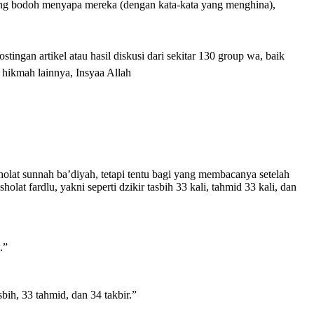
ang bodoh menyapa mereka (dengan kata-kata yang menghina),
tingan artikel atau hasil diskusi dari sekitar 130 group wa, baik
a hikmah lainnya, Insyaa Allah
sholat sunnah ba’diyah, tetapi tentu bagi yang membacanya setelah
t fardlu, yakni seperti dzikir tasbih 33 kali, tahmid 33 kali, dan
.”
ih, 33 tahmid, dan 34 takbir.”