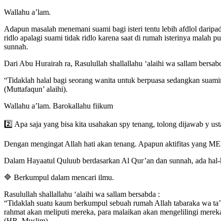
Wallahu a’lam.
Adapun masalah menemani suami bagi isteri tentu lebih afdlol dar
ridlo apalagi suami tidak ridlo karena saat di rumah isterinya malah
sunnah.
Dari Abu Hurairah ra, Rasulullah shallallahu ‘alaihi wa sallam bersab
“Tidaklah halal bagi seorang wanita untuk berpuasa sedangkan suamin
(Muttafaqun’ alaihi).
Wallahu a’lam. Barokallahu fiikum
2️⃣ Apa saja yang bisa kita usahakan spy tenang, tolong dijawab y us
Dengan mengingat Allah hati akan tenang. Apapun aktifitas yang ME
Dalam Hayaatul Quluub berdasarkan Al Qur’an dan sunnah, ada hal-h
🔷 Berkumpul dalam mencari ilmu.
Rasulullah shallallahu ‘alaihi wa sallam bersabda :
“Tidaklah suatu kaum berkumpul sebuah rumah Allah tabaraka wa t
rahmat akan meliputi mereka, para malaikan akan mengelilingi merek
(HR. Muslim)