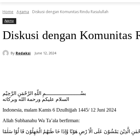
Home
Agama
Diskusi dengan Komunitas Rindu Rasulullah
Agama
Diskusi dengan Komunitas R
By
Redaksi
June 12, 2024
Share
بسْــــــــــــــــــــــمِ اللّهِ الرَّحْمَنِ الرَّحِيْم
السلام عليكم ورحمة الله وبركاته
Indonesia, malam Kamis 6 Dzulhijjah 1445/ 12 Juni 2024
Allah Subhanahu Wa Ta’ala berfirman:
حْمٰنِ الَّذِيْنَ يَمْشُوْنَ عَلَى الْاَ رْضِ هَوْنًا وَّاِذَا خَا طَبَهُمُ الْجٰهِلُوْنَ قَا لُوْا سَلٰمًا