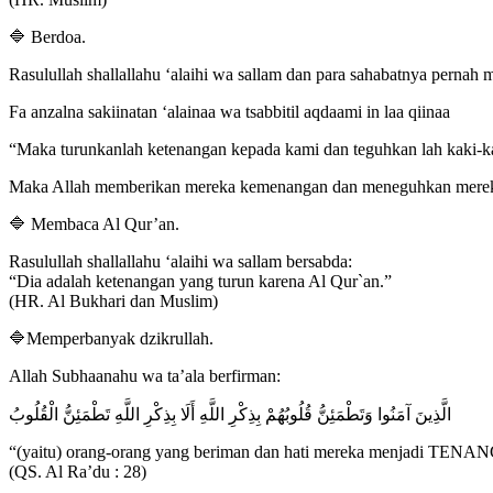
🔷 Berdoa.
Rasulullah shallallahu ‘alaihi wa sallam dan para sahabatnya pernah
Fa anzalna sakiinatan ‘alainaa wa tsabbitil aqdaami in laa qiinaa
“Maka turunkanlah ketenangan kepada kami dan teguhkan lah kaki-k
Maka Allah memberikan mereka kemenangan dan meneguhkan mere
🔷 Membaca Al Qur’an.
Rasulullah shallallahu ‘alaihi wa sallam bersabda:
“Dia adalah ketenangan yang turun karena Al Qur`an.”
(HR. Al Bukhari dan Muslim)
🔷Memperbanyak dzikrullah.
Allah Subhaanahu wa ta’ala berfirman:
الَّذِينَ آمَنُوا وَتَطْمَئِنُّ قُلُوبُهُمْ بِذِكْرِ اللَّهِ أَلَا بِذِكْرِ اللَّهِ تَطْمَئِنُّ الْقُلُوبُ
“(yaitu) orang-orang yang beriman dan hati mereka menjadi TENAN
(QS. Al Ra’du : 28)