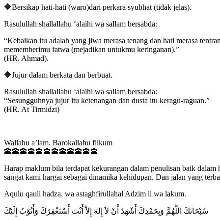
🔷Bersikap hati-hati (waro)dari perkara syubhat (tidak jelas).
Rasulullah shallallahu ‘alaihi wa sallam bersabda:
“Kebaikan itu adalah yang jiwa merasa tenang dan hati merasa tentr
mememberimu fatwa (mejadikan untukmu keringanan).”
(HR. Ahmad).
🔷Jujur dalam berkata dan berbuat.
Rasulullah shallallahu ‘alaihi wa sallam bersabda:
“Sesungguhnya jujur itu ketenangan dan dusta itu keragu-raguan.”
(HR. At Tirmidzi)
Wallahu a’lam. Barokallahu fiikum
🕋🕋🕋🕋🕋🕋🕋🕋🕋🕋🕋🕋
Harap maklum bila terdapat kekurangan dalam penulisan baik dalam h
sangat kami hargai sebagai dinamika kehidupan. Dan jalan yang terbai
Aqulu qauli hadza, wa astaghfirullahal Adzim li wa lakum.
ﺳُﺒْﺤَﺎﻧَﻚَ ﺍﻟﻠَّﻬُﻢَّ ﻭَﺑِﺤَﻤْﺪِﻙَ ﺃَﺷْﻬَﺪُ ﺃَﻥْ ﻻَ ﺇِﻟﻪَ ﺇِﻻَّ ﺃَﻧْﺖَ ﺃَﺳْﺘَﻐْﻔِﺮُﻙَ ﻭَﺃَﺗُﻮْﺏُ ﺇِﻟَﻴْﻚَ