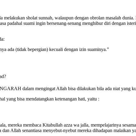
ipada melakukan sholat sunnah, walaupun dengan obrolan masalah du
 puasa padahal suami ingin bersenang-senang menghibur diri dengan ist
da:
ya ada (tidak bepergian) kecuali dengan izin suaminya.”
tad?
NGARAH dalam mengingat Allah bisa dilakukan bila ada niat yang kua
al yang bisa mendatangkan ketenangan hati, yaitu :
a’ala, mereka membaca Kitabullah azza wa jalla, mempelajarinya s
a dan Allah senantiasa menyebut-nyebut mereka dihadapan malaikan ya