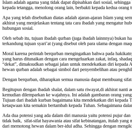
Islam adalah agama yang tidak dapat dipisahkan dari sosial, sehingg
kepada tetangga, menolong orang lain, berbakti kepada kedua orang 
Apa yang telah disebutkan diatas adalah ajaran-ajaran Islam yang se
akhirat yang menjelaskan tentang tata cara ibadah yang mengatur hu
hubungan sosial.
Oleh sebab itu, tujuan ibadah qurban (juga ibadah lainnnya) bukan h
terkandung tujuan syari’at (yang disebut oleh para ulama dengan maqo
Moral karena perintah berqurban mengingatkan bahwa pada hakikatnya
yang harus ditunaikan dengan cara mengeluarkan zakat, infaq, shadaq
“dekat”, dimaksudkan sebagai jalan untuk mendekatkan diri kepada
hewan qurban adalah sebagai simbol dari penyembelihan atau penghilan
Dengan berqurban, diharapkan semua manusia dapat membuang sifat-
Begitupun dengan ibadah shalat, dalam satu riwayat,di akhirat nanti
kemudian dilemparkan ke wajahnya. Ini adalah gambaran orang yang s
Tujuan dari ibadah kurban bagaimana kita mendekatkan diri kepada 
ketaqwaan kita semakin bertambah kepada Tuhan. Sebagaimana dala
Ada dua potensi yang ada dalam diri manusia yaitu potensi pujur dan
tidak baik, sifat-sifat hayawania atau sifat kebinatangan, itulah yang
dari memotong hewan dalam ber-idul adha. Sehingga dengan mengikis 