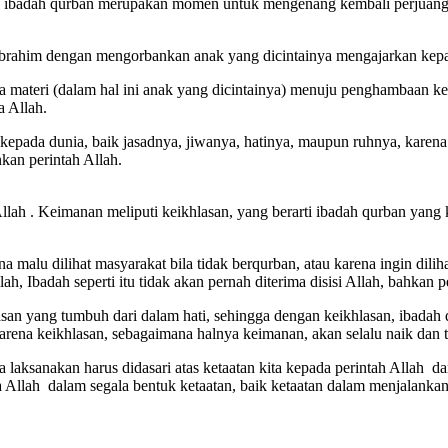
al ibadah qurban merupakan momen untuk mengenang kembali perjuangan
 Ibrahim dengan mengorbankan anak yang dicintainya mengajarkan kep
teri (dalam hal ini anak yang dicintainya) menuju penghambaan kepa
 Allah.
a kepada dunia, baik jasadnya, jiwanya, hatinya, maupun ruhnya, kare
an perintah Allah.
ah . Keimanan meliputi keikhlasan, yang berarti ibadah qurban yang 
 malu dilihat masyarakat bila tidak berqurban, atau karena ingin dili
h, Ibadah seperti itu tidak akan pernah diterima disisi Allah, bahkan
san yang tumbuh dari dalam hati, sehingga dengan keikhlasan, ibadah qu
ena keikhlasan, sebagaimana halnya keimanan, akan selalu naik dan 
a laksanakan harus didasari atas ketaatan kita kepada perintah Allah 
 Allah dalam segala bentuk ketaatan, baik ketaatan dalam menjalankan