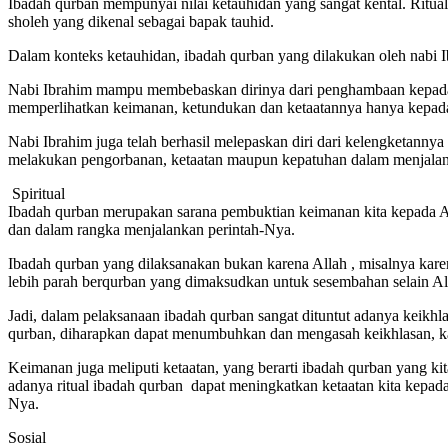
Ibadah qurban mempunyai nilai ketauhidan yang sangat kental. Ritu
sholeh yang dikenal sebagai bapak tauhid.
Dalam konteks ketauhidan, ibadah qurban yang dilakukan oleh nabi
Nabi Ibrahim mampu membebaskan dirinya dari penghambaan kepada ma
memperlihatkan keimanan, ketundukan dan ketaatannya hanya kepada
Nabi Ibrahim juga telah berhasil melepaskan diri dari kelengketanny
melakukan pengorbanan, ketaatan maupun kepatuhan dalam menjalank
Spiritual
Ibadah qurban merupakan sarana pembuktian keimanan kita kepada All
dan dalam rangka menjalankan perintah-Nya.
Ibadah qurban yang dilaksanakan bukan karena Allah , misalnya karena
lebih parah berqurban yang dimaksudkan untuk sesembahan selain Alla
Jadi, dalam pelaksanaan ibadah qurban sangat dituntut adanya keikhla
qurban, diharapkan dapat menumbuhkan dan mengasah keikhlasan, kar
Keimanan juga meliputi ketaatan, yang berarti ibadah qurban yang kit
adanya ritual ibadah qurban dapat meningkatkan ketaatan kita kepada
Nya.
Sosial