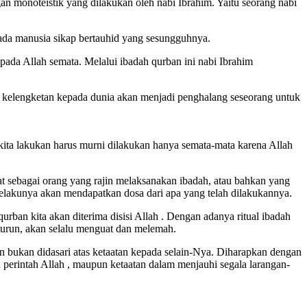
 monoteistik yang dilakukan oleh nabi Ibrahim. Yaitu seorang nabi
ada manusia sikap bertauhid yang sesungguhnya.
da Allah semata. Melalui ibadah qurban ini nabi Ibrahim
na kelengketan kepada dunia akan menjadi penghalang seseorang untuk
kita lakukan harus murni dilakukan hanya semata-mata karena Allah
hat sebagai orang yang rajin melaksanakan ibadah, atau bahkan yang
 pelakunya akan mendapatkan dosa dari apa yang telah dilakukannya.
rban kita akan diterima disisi Allah . Dengan adanya ritual ibadah
turun, akan selalu menguat dan melemah.
dan bukan didasari atas ketaatan kepada selain-Nya. Diharapkan dengan
 perintah Allah , maupun ketaatan dalam menjauhi segala larangan-