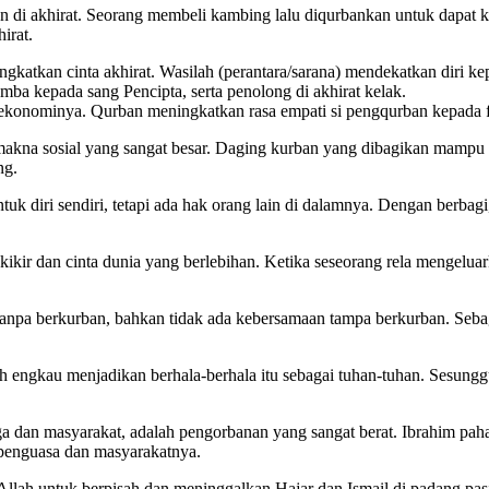
di akhirat. Seorang membeli kambing lalu diqurbankan untuk dapat ke
irat.
ngkatkan cinta akhirat. Wasilah (perantara/sarana) mendekatkan diri
mba kepada sang Pencipta, serta penolong di akhirat kelak.
ekonominya. Qurban meningkatkan rasa empati si pengqurban kepada f
i makna sosial yang sangat besar. Daging kurban yang dibagikan mam
ng.
 diri sendiri, tetapi ada hak orang lain di dalamnya. Dengan berbagi,
t kikir dan cinta dunia yang berlebihan. Ketika seseorang rela mengelua
tanpa berkurban, bahkan tidak ada kebersamaan tampa berkurban. Seba
kah engkau menjadikan berhala-berhala itu sebagai tuhan-tuhan. Sesu
dan masyarakat, adalah pengorbanan yang sangat berat. Ibrahim paha
penguasa dan masyarakatnya.
 Allah untuk berpisah dan meninggalkan Hajar dan Ismail di padang pas