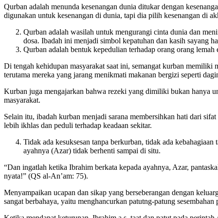
Qurban adalah menunda kesenangan dunia ditukar dengan kesenangan 
digunakan untuk kesenangan di dunia, tapi dia pilih kesenangan di akh
Qurban adalah wasilah untuk mengurangi cinta dunia dan meni
dosa. Ibadah ini menjadi simbol kepatuhan dan kasih sayang ha
Qurban adalah bentuk kepedulian terhadap orang orang lemah 
Di tengah kehidupan masyarakat saat ini, semangat kurban memilik
terutama mereka yang jarang menikmati makanan bergizi seperti dagi
Kurban juga mengajarkan bahwa rezeki yang dimiliki bukan hanya untuk
masyarakat.
Selain itu, ibadah kurban menjadi sarana membersihkan hati dari sifa
lebih ikhlas dan peduli terhadap keadaan sekitar.
Tidak ada kesuksesan tanpa berkurban, tidak ada kebahagiaan 
ayahnya (Azar) tidak berhenti sampai di situ.
“Dan ingatlah ketika Ibrahim berkata kepada ayahnya, Azar, pantas
nyata!” (QS al-An’am: 75).
Menyampaikan ucapan dan sikap yang berseberangan dengan keluarga 
sangat berbahaya, yaitu menghancurkan patutng-patung sesembahan 
Ketika mendapat keturunan, Ibrahim a.s. taat dan patut pada perintah