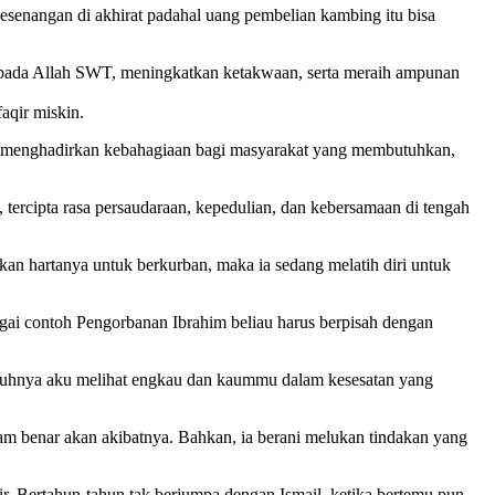
senangan di akhirat padahal uang pembelian kambing itu bisa
 kepada Allah SWT, meningkatkan ketakwaan, serta meraih ampunan
aqir miskin.
pu menghadirkan kebahagiaan bagi masyarakat yang membutuhkan,
 tercipta rasa persaudaraan, kepedulian, dan kebersamaan di tengah
rkan hartanya untuk berkurban, maka ia sedang melatih diri untuk
gai contoh Pengorbanan Ibrahim beliau harus berpisah dengan
ngguhnya aku melihat engkau dan kaummu dalam kesesatan yang
m benar akan akibatnya. Bahkan, ia berani melukan tindakan yang
ir. Bertahun-tahun tak berjumpa dengan Ismail, ketika bertemu pun,