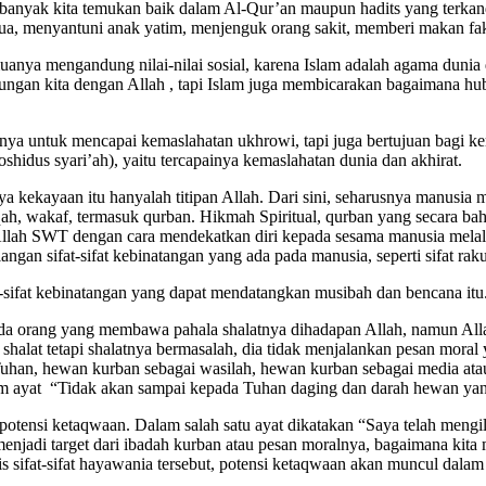
a banyak kita temukan baik dalam Al-Qur’an maupun hadits yang terkand
tua, menyantuni anak yatim, menjenguk orang sakit, memberi makan fak
muanya mengandung nilai-nilai sosial, karena Islam adalah agama duni
bungan kita dengan Allah , tapi Islam juga membicarakan bagaimana hu
anya untuk mencapai kemaslahatan ukhrowi, tapi juga bertujuan bagi ke
shidus syari’ah), yaitu tercapainya kemaslahatan dunia dan akhirat.
 kekayaan itu hanyalah titipan Allah. Dari sini, seharusnya manusia m
ah, wakaf, termasuk qurban. Hikmah Spiritual, qurban yang secara baha
 Allah SWT dengan cara mendekatkan diri kepada sesama manusia mel
gan sifat-sifat kebinatangan yang ada pada manusia, seperti sifat rak
sifat kebinatangan yang dapat mendatangkan musibah dan bencana it
 ada orang yang membawa pahala shalatnya dihadapan Allah, namun Alla
halat tetapi shalatnya bermasalah, dia tidak menjalankan pesan moral
Tuhan, hewan kurban sebagai wasilah, hewan kurban sebagai media ata
m ayat “Tidak akan sampai kepada Tuhan daging dan darah hewan yan
 potensi ketaqwaan. Dalam salah satu ayat dikatakan “Saya telah mengi
 menjadi target dari ibadah kurban atau pesan moralnya, bagaimana kita 
sifat-sifat hayawania tersebut, potensi ketaqwaan akan muncul dalam 