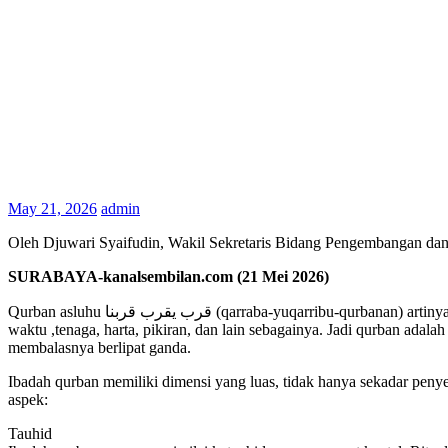
May 21, 2026
admin
Oleh Djuwari Syaifudin, Wakil Sekretaris Bidang Pengembangan da
SURABAYA-kanalsembilan.com (21 Mei 2026)
Qurban asluhu قرب يقرب قربنا (qarraba-yuqarribu-qurbanan) artinya mendekatkan diri kepada……. jadi qurban adalah wasilah untuk mendekatkan diri kepada Allah. Wasilahnya bisa berupa apa saja berupa
waktu ,tenaga, harta, pikiran, dan lain sebagainya. Jadi qurban adala
membalasnya berlipat ganda.
Ibadah qurban memiliki dimensi yang luas, tidak hanya sekadar penyem
aspek:
Tauhid