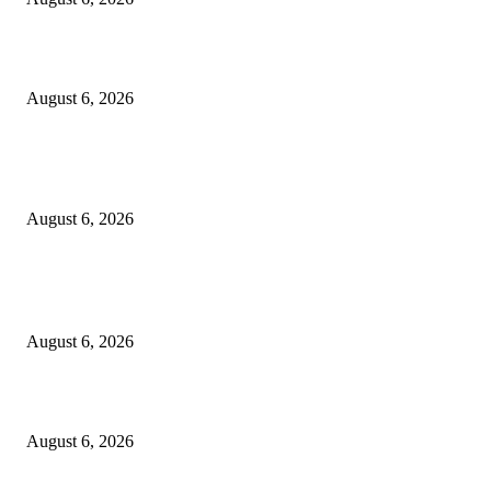
Tingkatkan Literasi Pajak, DJP Jatim–GP Ansor Jatim Jalin Kerja Sama
August 6, 2026
KPPU Gelar Sidang Perdana Dugaan Keterlambatan Notifikasi Akuisisi Ol
MUFG Bank Ltd.
August 6, 2026
POPULAR POSTS
Kursi Fasum Pemkot Surabaya Diduga Dicuri Pakai Ambulans
August 6, 2026
Tingkatkan Literasi Pajak, DJP Jatim–GP Ansor Jatim Jalin Kerja Sama
August 6, 2026