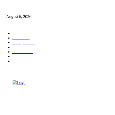
KPPU Gelar Sidang Perdana Dugaan Keterlambatan Notifikasi Akuisisi Ol
MUFG Bank Ltd.
August 6, 2026
POPULAR CATEGORY
Ekbis
1624
Hotel
1468
Tausiyah
1070
Agama
931
Peristiwa
629
Pendidikan
465
Pemerintahan
339