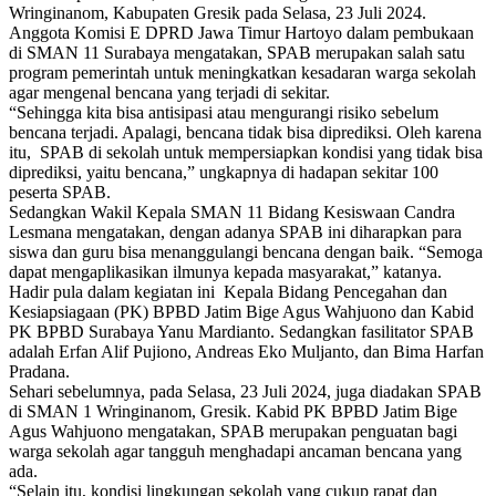
Wringinanom, Kabupaten Gresik pada Selasa, 23 Juli 2024.
Anggota Komisi E DPRD Jawa Timur Hartoyo dalam pembukaan
di SMAN 11 Surabaya mengatakan, SPAB merupakan salah satu
program pemerintah untuk meningkatkan kesadaran warga sekolah
agar mengenal bencana yang terjadi di sekitar.
“Sehingga kita bisa antisipasi atau mengurangi risiko sebelum
bencana terjadi. Apalagi, bencana tidak bisa diprediksi. Oleh karena
itu, SPAB di sekolah untuk mempersiapkan kondisi yang tidak bisa
diprediksi, yaitu bencana,” ungkapnya di hadapan sekitar 100
peserta SPAB.
Sedangkan Wakil Kepala SMAN 11 Bidang Kesiswaan Candra
Lesmana mengatakan, dengan adanya SPAB ini diharapkan para
siswa dan guru bisa menanggulangi bencana dengan baik. “Semoga
dapat mengaplikasikan ilmunya kepada masyarakat,” katanya.
Hadir pula dalam kegiatan ini Kepala Bidang Pencegahan dan
Kesiapsiagaan (PK) BPBD Jatim Bige Agus Wahjuono dan Kabid
PK BPBD Surabaya Yanu Mardianto. Sedangkan fasilitator SPAB
adalah Erfan Alif Pujiono, Andreas Eko Muljanto, dan Bima Harfan
Pradana.
Sehari sebelumnya, pada Selasa, 23 Juli 2024, juga diadakan SPAB
di SMAN 1 Wringinanom, Gresik. Kabid PK BPBD Jatim Bige
Agus Wahjuono mengatakan, SPAB merupakan penguatan bagi
warga sekolah agar tangguh menghadapi ancaman bencana yang
ada.
“Selain itu, kondisi lingkungan sekolah yang cukup rapat dan