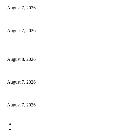
August 7, 2026
Paduan Suara One Voice Spensabaya Harumkan Surabaya, Raih Empat Pen
August 7, 2026
POPULAR POSTS
Ayat Kauniyah Itu Apa ?
August 8, 2026
Pemkot Surabaya Beri Insentif Rp300 Ribu bagi Warga yang Rekam Aksi
August 7, 2026
Paduan Suara One Voice Spensabaya Harumkan Surabaya, Raih Empat Pen
August 7, 2026
POPULAR CATEGORY
Ekbis
1630
Hotel
1472