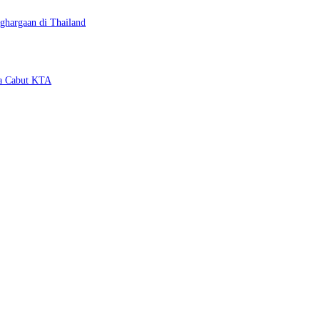
ghargaan di Thailand
ya Cabut KTA
 Pencurian Fasum