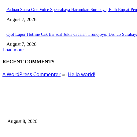
Paduan Suara One Voice Spensabaya Harumkan Surabaya, Raih Empat Pen
August 7, 2026
Ojol Lapor Hotline Cak Eri soal Jukir di Jalan Trunojoyo, Dishub Suraba
August 7, 2026
Load more
RECENT COMMENTS
A WordPress Commenter
Hello world!
on
EDITOR PICKS
Ayat Kauniyah Itu Apa ?
August 8, 2026
Pemkot Surabaya Beri Insentif Rp300 Ribu bagi Warga yang Rekam Aksi