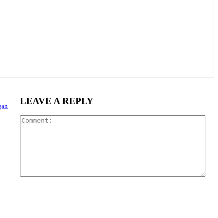
LEAVE A REPLY
gan
Com