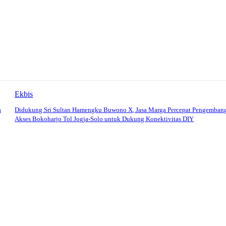
Ekbis
a
Didukung Sri Sultan Hamengku Buwono X, Jasa Marga Percepat Pengemban
Akses Bokoharjo Tol Jogja-Solo untuk Dukung Konektivitas DIY