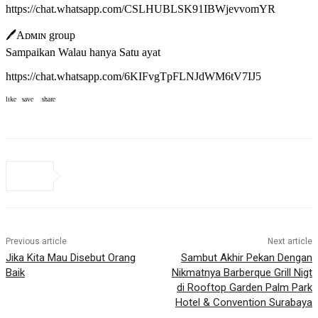
https://chat.whatsapp.com/CSLHUBLSK91IBWjevvomYR
🖊Aᴅᴍɪɴ group
Sampaikan Walau hanya Satu ayat
https://chat.whatsapp.com/6KIFvgTpFLNJdWM6tV7IJ5
ˡᶦᵏᵉ ˢᵃᵛᵉ ˢʰᵃʳᵉ
Previous article
Next article
Jika Kita Mau Disebut Orang
Sambut Akhir Pekan Dengan
Baik
Nikmatnya Barberque Grill Nigt
di Rooftop Garden Palm Park
Hotel & Convention Surabaya