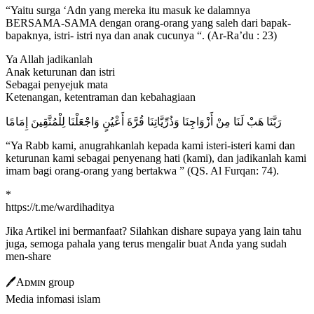
“Yaitu surga ‘Adn yang mereka itu masuk ke dalamnya
BERSAMA-SAMA dengan orang-orang yang saleh dari bapak-
bapaknya, istri- istri nya dan anak cucunya “. (Ar-Ra’du : 23)
Ya Allah jadikanlah
Anak keturunan dan istri
Sebagai penyejuk mata
Ketenangan, ketentraman dan kebahagiaan
ﺭَﺑَّﻨَﺎ ﻫَﺐْ ﻟَﻨَﺎ ﻣِﻦْ ﺃَﺯْﻭَﺍﺟِﻨَﺎ ﻭَﺫُﺭِّﻳَّﺎﺗِﻨَﺎ ﻗُﺮَّﺓَ ﺃَﻋْﻴُﻦٍ ﻭَﺍﺟْﻌَﻠْﻨَﺎ ﻟِﻠْﻤُﺘَّﻘِﻴﻦَ ﺇِﻣَﺎﻣًﺎ
“Ya Rabb kami, anugrahkanlah kepada kami isteri-isteri kami dan
keturunan kami sebagai penyenang hati (kami), dan jadikanlah kami
imam bagi orang-orang yang bertakwa ” (QS. Al Furqan: 74).
*
https://t.me/wardihaditya
Jika Artikel ini bermanfaat? Silahkan dishare supaya yang lain tahu
juga, semoga pahala yang terus mengalir buat Anda yang sudah
men-share
🖊Aᴅᴍɪɴ group
Media infomasi islam