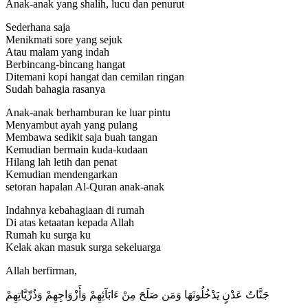
Anak-anak yang shalih, lucu dan penurut
Sederhana saja
Menikmati sore yang sejuk
Atau malam yang indah
Berbincang-bincang hangat
Ditemani kopi hangat dan cemilan ringan
Sudah bahagia rasanya
Anak-anak berhamburan ke luar pintu
Menyambut ayah yang pulang
Membawa sedikit saja buah tangan
Kemudian bermain kuda-kudaan
Hilang lah letih dan penat
Kemudian mendengarkan
setoran hapalan Al-Quran anak-anak
Indahnya kebahagiaan di rumah
Di atas ketaatan kepada Allah
Rumah ku surga ku
Kelak akan masuk surga sekeluarga
Allah berfirman,
ﺟَﻨَّﺎﺕُ ﻋَﺪْﻥٍ ﻳَﺪْﺧُﻠُﻮﻧَﻬَﺎ ﻭَﻣَﻦ ﺻَﻠَﺢَ ﻣِﻦْ ﺀَﺍﺑَﺂﺋِﻬِﻢْ ﻭَﺃَﺯْﻭَﺍﺟِﻬِﻢْ ﻭَﺫُﺭِّﻳَّﺎﺗِﻬِﻢْ