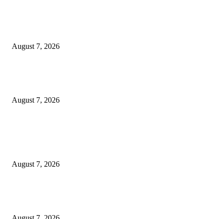
Paduan Suara One Voice Spensabaya Harumkan Surabaya, Raih Empat
Penghargaan di Thailand
August 7, 2026
Ojol Lapor Hotline Cak Eri soal Jukir di Jalan Trunojoyo, Dishub Suraba
Cabut KTA
August 7, 2026
POPULAR POSTS
Pemkot Surabaya Beri Insentif Rp300 Ribu bagi Warga yang Rekam Aksi
Pencurian Fasum
August 7, 2026
Paduan Suara One Voice Spensabaya Harumkan Surabaya, Raih Empat
Penghargaan di Thailand
August 7, 2026