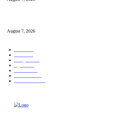
Ojol Lapor Hotline Cak Eri soal Jukir di Jalan Trunojoyo, Dishub Suraba
Cabut KTA
August 7, 2026
POPULAR CATEGORY
Ekbis
1630
Hotel
1472
Tausiyah
1072
Agama
934
Peristiwa
632
Pendidikan
468
Pemerintahan
341