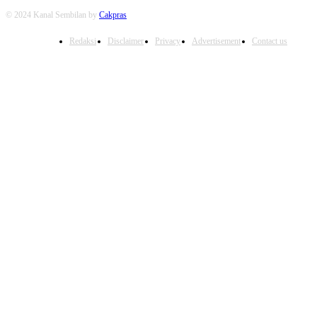
© 2024 Kanal Sembilan by
Cakpras
Redaksi
Disclaimer
Privacy
Advertisement
Contact us