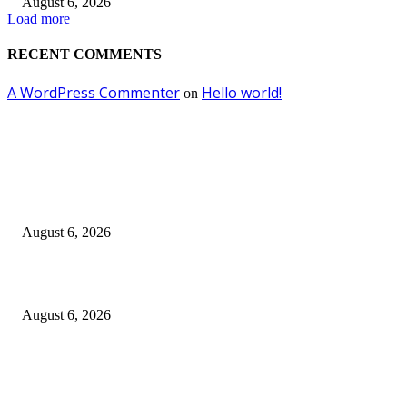
August 6, 2026
Load more
RECENT COMMENTS
A WordPress Commenter
Hello world!
on
EDITOR PICKS
Kursi Fasum Pemkot Surabaya Diduga Dicuri Pakai Ambulans
August 6, 2026
Tingkatkan Literasi Pajak, DJP Jatim–GP Ansor Jatim Jalin Kerja Sama
August 6, 2026
KPPU Gelar Sidang Perdana Dugaan Keterlambatan Notifikasi Akuisisi Ol
MUFG Bank Ltd.