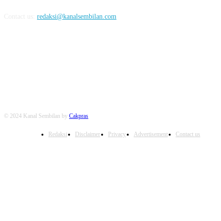
Contact us:
redaksi@kanalsembilan.com
FOLLOW US
© 2024 Kanal Sembilan by
Cakpras
Redaksi
Disclaimer
Privacy
Advertisement
Contact us