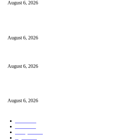
August 6, 2026
POPULAR POSTS
Kursi Fasum Pemkot Surabaya Diduga Dicuri Pakai Ambulans
August 6, 2026
Tingkatkan Literasi Pajak, DJP Jatim–GP Ansor Jatim Jalin Kerja Sama
August 6, 2026
KPPU Gelar Sidang Perdana Dugaan Keterlambatan Notifikasi Akuisisi Ol
MUFG Bank Ltd.
August 6, 2026
POPULAR CATEGORY
Ekbis
1624
Hotel
1468
Tausiyah
1070
Agama
931