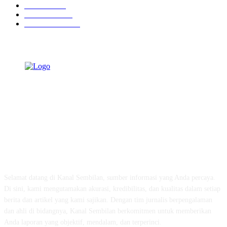
Peristiwa
629
Pendidikan
465
Pemerintahan
339
TENTANG KAMI
Selamat datang di Kanal Sembilan, sumber informasi yang Anda percaya.
Di sini, kami mengutamakan akurasi, kredibilitas, dan kualitas dalam setiap
berita dan artikel yang kami sajikan. Dengan tim jurnalis berpengalaman
dan ahli di bidangnya, Kanal Sembilan berkomitmen untuk memberikan
Anda laporan yang objektif, mendalam, dan terperinci.