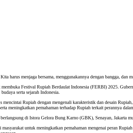
n. Kita harus menjaga bersama, menggunakannya dengan bangga, dan 
t membuka Festival Rupiah Berdaulat Indonesia (FERBI) 2025. Guber
 budaya serta sejarah Indonesia.
erus mencintai Rupiah dengan mengenali karakteristik dan desain Ru
 serta meningkatkan pemahaman terhadap Rupiah terkait perannya dala
erlangsung di Istora Gelora Bung Karno (GBK), Senayan, Jakarta mula
gi masyarakat untuk meningkatkan pemahaman mengenai peran Rupiah 