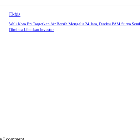
Ekbis
Wali Kota Eri Targetkan Air Bersih Mengalir 24 Jam, Direksi PAM Surya Se
Diminta Libatkan Investor
me I comment.