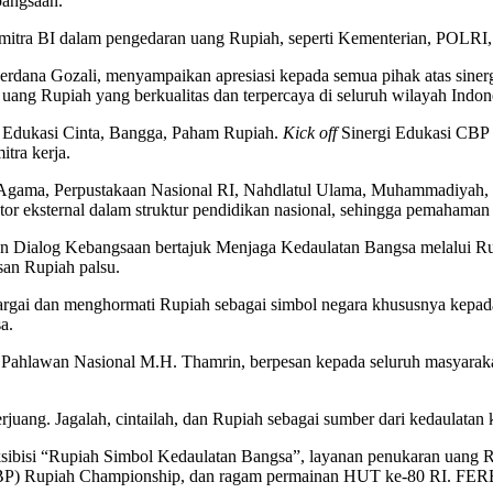
bangsaan.
mitra BI dalam pengedaran uang Rupiah, seperti Kementerian, POLRI,
rdana Gozali, menyampaikan apresiasi kepada semua pihak atas sinergi,
ang Rupiah yang berkualitas dan terpercaya di seluruh wilayah Indon
 Edukasi Cinta, Bangga, Paham Rupiah.
Kick off
Sinergi Edukasi CBP 
itra kerja.
Agama, Perpustakaan Nasional RI, Nahdlatul Ulama, Muhammadiyah, d
or eksternal dalam struktur pendidikan nasional, sehingga pemahaman 
n Dialog Kebangsaan bertajuk Menjaga Kedaulatan Bangsa melalui Rup
san Rupiah palsu.
hargai dan menghormati Rupiah sebagai simbol negara khususnya kepa
a.
i Pahlawan Nasional M.H. Thamrin, berpesan kepada seluruh masyarakat 
ng. Jagalah, cintailah, dan Rupiah sebagai sumber dari kedaulatan kit
eksibisi “Rupiah Simbol Kedaulatan Bangsa”, layanan penukaran uan
BP) Rupiah Championship, dan ragam permainan HUT ke-80 RI. FERBI