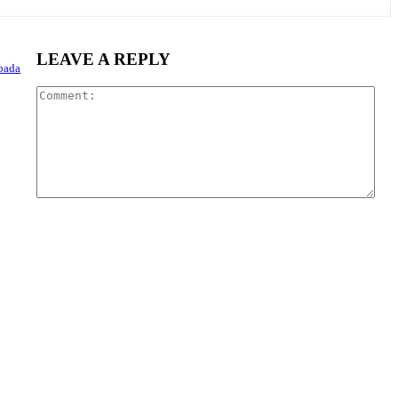
LEAVE A REPLY
mbada
Com