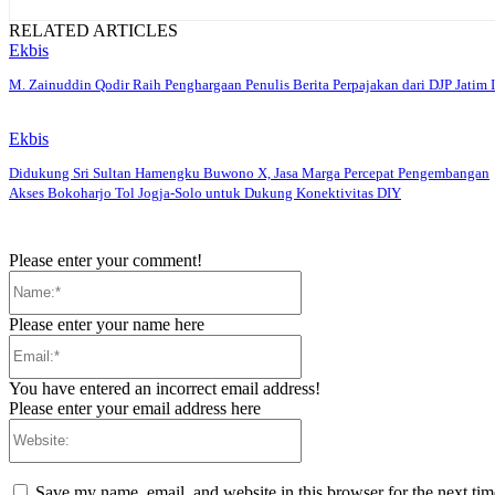
RELATED ARTICLES
Ekbis
M. Zainuddin Qodir Raih Penghargaan Penulis Berita Perpajakan dari DJP Jatim I
Ekbis
Didukung Sri Sultan Hamengku Buwono X, Jasa Marga Percepat Pengembangan
Akses Bokoharjo Tol Jogja-Solo untuk Dukung Konektivitas DIY
Please enter your comment!
Name:*
Please enter your name here
Email:*
You have entered an incorrect email address!
Please enter your email address here
Website:
Save my name, email, and website in this browser for the next ti