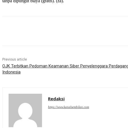
tanpa dipungut biaya (gratis). (za).
Share
Previous article
OJK Terbitkan Pedoman Keamanan Siber Penyelenggara Perdaganga
Indonesia
Redaksi
https://www.kanalsembilan.com