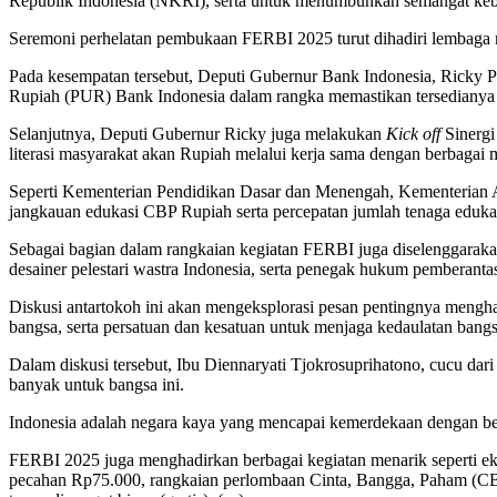
Republik Indonesia (NKRI), serta untuk menumbuhkan semangat ke
Seremoni perhelatan pembukaan FERBI 2025 turut dihadiri lembaga 
Pada kesempatan tersebut, Deputi Gubernur Bank Indonesia, Ricky Pe
Rupiah (PUR) Bank Indonesia dalam rangka memastikan tersedianya u
Selanjutnya, Deputi Gubernur Ricky juga melakukan
Kick off
Sinergi
literasi masyarakat akan Rupiah melalui kerja sama dengan berbagai m
Seperti Kementerian Pendidikan Dasar dan Menengah, Kementerian 
jangkauan edukasi CBP Rupiah serta percepatan jumlah tenaga edukat
Sebagai bagian dalam rangkaian kegiatan FERBI juga diselenggaraka
desainer pelestari wastra Indonesia, serta penegak hukum pemberanta
Diskusi antartokoh ini akan mengeksplorasi pesan pentingnya meng
bangsa, serta persatuan dan kesatuan untuk menjaga kedaulatan bangs
Dalam diskusi tersebut, Ibu Diennaryati Tjokrosuprihatono, cucu dar
banyak untuk bangsa ini.
Indonesia adalah negara kaya yang mencapai kemerdekaan dengan berjua
FERBI 2025 juga menghadirkan berbagai kegiatan menarik seperti 
pecahan Rp75.000, rangkaian perlombaan Cinta, Bangga, Paham (C