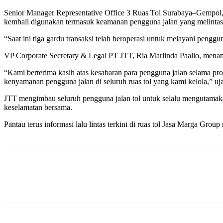
Senior Manager Representative Office 3 Ruas Tol Surabaya–Gempol, 
kembali digunakan termasuk keamanan pengguna jalan yang melintas d
“Saat ini tiga gardu transaksi telah beroperasi untuk melayani penggu
VP Corporate Secretary & Legal PT JTT, Ria Marlinda Paallo, mena
“Kami berterima kasih atas kesabaran para pengguna jalan selama p
kenyamanan pengguna jalan di seluruh ruas tol yang kami kelola,” uj
JTT mengimbau seluruh pengguna jalan tol untuk selalu mengutamakan
keselamatan bersama.
Pantau terus informasi lalu lintas terkini di ruas tol Jasa Marga Grou
Share