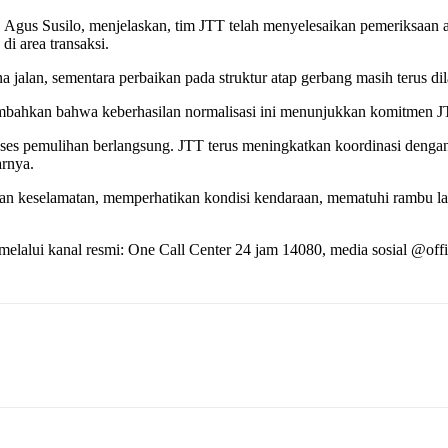
Agus Susilo, menjelaskan, tim JTT telah menyelesaikan pemeriksaan 
i area transaksi.
na jalan, sementara perbaikan pada struktur atap gerbang masih terus di
mbahkan bahwa keberhasilan normalisasi ini menunjukkan komitmen JT
roses pemulihan berlangsung. JTT terus meningkatkan koordinasi deng
arnya.
 keselamatan, memperhatikan kondisi kendaraan, mematuhi rambu lalu 
p melalui kanal resmi: One Call Center 24 jam 14080, media sosial @offi