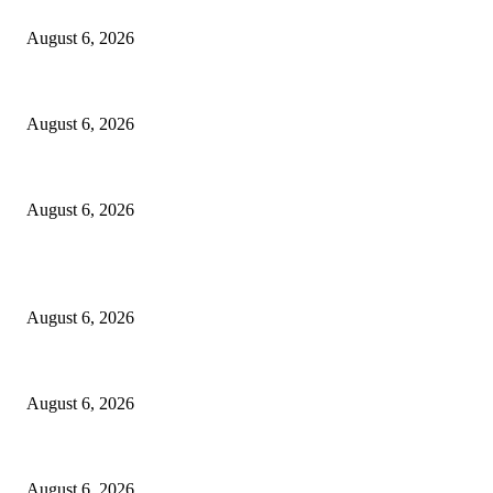
Kursi Fasum Pemkot Surabaya Diduga Dicuri Pakai Ambulans
August 6, 2026
Tingkatkan Literasi Pajak, DJP Jatim–GP Ansor Jatim Jalin Kerja Sama
August 6, 2026
KPPU Gelar Sidang Perdana Dugaan Keterlambatan Notifikasi Akuisisi 
August 6, 2026
POPULAR POSTS
Kursi Fasum Pemkot Surabaya Diduga Dicuri Pakai Ambulans
August 6, 2026
Tingkatkan Literasi Pajak, DJP Jatim–GP Ansor Jatim Jalin Kerja Sama
August 6, 2026
KPPU Gelar Sidang Perdana Dugaan Keterlambatan Notifikasi Akuisisi 
August 6, 2026