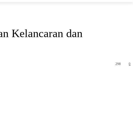
an Kelancaran dan
298
0