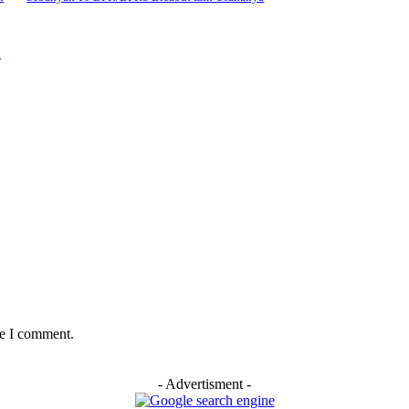
n
me I comment.
- Advertisment -