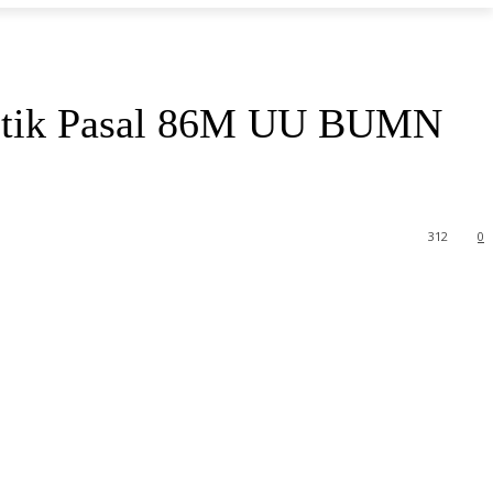
itik Pasal 86M UU BUMN
312
0