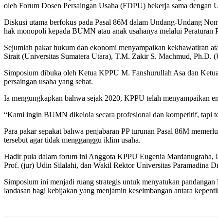
oleh Forum Dosen Persaingan Usaha (FDPU) bekerja sama dengan Un
Diskusi utama berfokus pada Pasal 86M dalam Undang-Undang No
hak monopoli kepada BUMN atau anak usahanya melalui Peraturan P
Sejumlah pakar hukum dan ekonomi menyampaikan kekhawatiran atas p
Sirait (Universitas Sumatera Utara), T.M. Zakir S. Machmud, Ph.D
Simposium dibuka oleh Ketua KPPU M. Fanshurullah Asa dan Ketua
persaingan usaha yang sehat.
Ia mengungkapkan bahwa sejak 2020, KPPU telah menyampaikan enam
“Kami ingin BUMN dikelola secara profesional dan kompetitif, tapi te
Para pakar sepakat bahwa penjabaran PP turunan Pasal 86M memerluka
tersebut agar tidak mengganggu iklim usaha.
Hadir pula dalam forum ini Anggota KPPU Eugenia Mardanugraha, D
Prof. (jur) Udin Silalahi, dan Wakil Rektor Universitas Paramadina Dr
Simposium ini menjadi ruang strategis untuk menyatukan pandangan l
landasan bagi kebijakan yang menjamin keseimbangan antara kepentinga