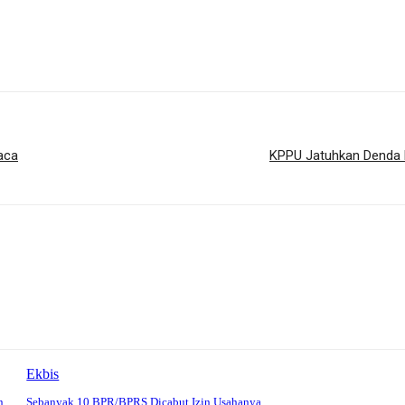
aca
KPPU Jatuhkan Denda R
Ekbis
n
Sebanyak 10 BPR/BPRS Dicabut Izin Usahanya