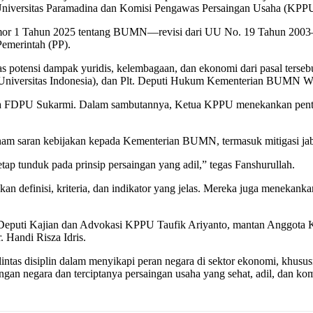
iversitas Paramadina dan Komisi Pengawas Persaingan Usaha (KPPU)
mor 1 Tahun 2025 tentang BUMN—revisi dari UU No. 19 Tahun 200
emerintah (PP).
otensi dampak yuridis, kelembagaan, dan ekonomi dari pasal tersebut
. (Universitas Indonesia), dan Plt. Deputi Hukum Kementerian BUMN
 FDPU Sukarmi. Dalam sambutannya, Ketua KPPU menekankan penting
 saran kebijakan kepada Kementerian BUMN, termasuk mitigasi jaba
tap tunduk pada prinsip persaingan yang adil,” tegas Fanshurullah.
n definisi, kriteria, dan indikator yang jelas. Mereka juga menekank
eputi Kajian dan Advokasi KPPU Taufik Ariyanto, mantan Anggota K
. Handi Risza Idris.
intas disiplin dalam menyikapi peran negara di sektor ekonomi, khus
n negara dan terciptanya persaingan usaha yang sehat, adil, dan kompe