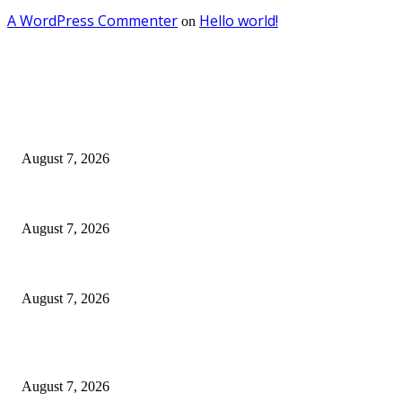
A WordPress Commenter
Hello world!
on
EDITOR PICKS
Kredit Perbankan Pada Juni 2026 Tumbuh 12,67 Persen Menjadi Rp 9.081
August 7, 2026
Sebanyak 10 BPR/BPRS Dicabut Izin Usahanya
August 7, 2026
OJK Ungkap 15 Perusahaan Pialang Asuransi Ilegal, Proses Hukum Terus 
August 7, 2026
POPULAR POSTS
Kredit Perbankan Pada Juni 2026 Tumbuh 12,67 Persen Menjadi Rp 9.081
August 7, 2026