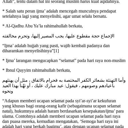
Allah”, tentu dalam hal ini seorang muslim harus kuat aqidahnya.
* Salah satu peran ijma’ adalah mencegah munculnya pendapat
setelahnya lagi yang menyelisihi, agar umat selalu bersatu.
* Al-Qadhu Abu Ya’la rahimahullah berkata,
ﺍﻹﺟﻤﺎﻉ ﺣﺠﺔ ﻣﻘﻄﻮﻉ ﻋﻠﻴﻬﺎ، ﻳﺠﺐ ﺍﻟﻤﺼﻴﺮ ﺇﻟﻴﻬﺎ، ﻭﺗﺤﺮﻡ ﻣﺨﺎﻟﻔﺘﻪ
“Ijma’ adalah hujjah yang pasti, wajib kembali padanya dan
diharamkan menyelisihinya”[1]
* Ijma’ larangan mengucapkan “selamat” pada hari raya non-muslim
* Ibnul Qayyim rahimahullah berkata,
وأما التهنئة بشعائر الكفر المختصة به فحرام بالاتفاق ، مثل أن يهنئهم
بأعيادهم وصومهم ، فيقول: عيد مبارك عليك ، أو تهْنأ بهذا العيد
ونحوه
“Adapun memberi ucapan selamat pada syi’ar-syi’ar kekufuran
yang khusus bagi orang-orang kafir (sebagaimana ucapan selamat
natal), hukumnya adalah haram berdasarkan kesepakatan/ijma’ para
ulama. Contohnya adalah memberi ucapan selamat pada hari raya
dan puasa mereka, kemudian mengatakan, ‘Semoga hari raya ini
adalah hari yang berkah bagimu’, atau dengan ucapan selamat pada