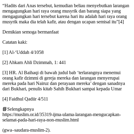
“Hadits dari Anas tersebut, kemudian beliau menyebutkan larangan
mengagungkan hari raya orang musyrik dan barang siapa yang
mengagungkan hari tersebut karena hari itu adalah hari raya orang
musyrik maka dia telah kafir, atau dengan ucapan semisal itu”[4]
Demikian semoga bermanfaat
Catatan kaki:
[1] Al-‘Uddah 4/1058
[2] Ahkam Ahli Dzimmah, 1: 441
[3] HR. Al Baihaqi di bawah judul bab ‘terlarangnya menemui
orang kafir dzimmi di gereja mereka dan larangan menyerupai
mereka pada hari Nairuz dan perayaan mereka’ dengan sanadnya
dari Bukhari, penulis kitab Sahih Bukhari sampai kepada Umar
[4] Faidhul Qadiir 4/511
📘Selengkapnya
https://muslim.or.id/35319-ijma-ulama-larangan-mengucapkan-
selamat-pada-hari-raya-non-muslim.html
(gwa–saudara-muslim-2).