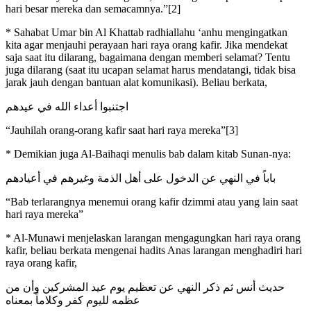
hari besar mereka dan semacamnya.”[2]
* Sahabat Umar bin Al Khattab radhiallahu ‘anhu mengingatkan
kita agar menjauhi perayaan hari raya orang kafir. Jika mendekat
saja saat itu dilarang, bagaimana dengan memberi selamat? Tentu
juga dilarang (saat itu ucapan selamat harus mendatangi, tidak bisa
jarak jauh dengan bantuan alat komunikasi). Beliau berkata,
اجتنبوا أعداء الله في عيدهم
“Jauhilah orang-orang kafir saat hari raya mereka”[3]
* Demikian juga Al-Baihaqi menulis bab dalam kitab Sunan-nya:
باباً في النهي عن الدخول على أهل الذمة وغيرهم في أعيادهم
“Bab terlarangnya menemui orang kafir dzimmi atau yang lain saat
hari raya mereka”
* Al-Munawi menjelaskan larangan mengagungkan hari raya orang
kafir, beliau berkata mengenai hadits Anas larangan menghadiri hari
raya orang kafir,
حديث أنس ثم ذكر النهي عن تعظيم يوم عيد المشركين وأن من
عظمه لليوم كفر وكلاماً بمعناه