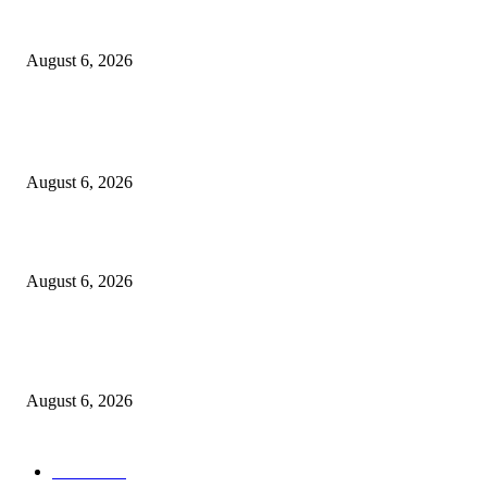
KPPU Gelar Sidang Perdana Dugaan Keterlambatan Notifikasi Akuisisi Ol
MUFG Bank Ltd.
August 6, 2026
POPULAR POSTS
Kursi Fasum Pemkot Surabaya Diduga Dicuri Pakai Ambulans
August 6, 2026
Tingkatkan Literasi Pajak, DJP Jatim–GP Ansor Jatim Jalin Kerja Sama
August 6, 2026
KPPU Gelar Sidang Perdana Dugaan Keterlambatan Notifikasi Akuisisi Ol
MUFG Bank Ltd.
August 6, 2026
POPULAR CATEGORY
Ekbis
1624