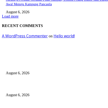
Awal Menuju Kampung Pancasila
August 6, 2026
Load more
RECENT COMMENTS
A WordPress Commenter
Hello world!
on
EDITOR PICKS
Kursi Fasum Pemkot Surabaya Diduga Dicuri Pakai Ambulans
August 6, 2026
Tingkatkan Literasi Pajak, DJP Jatim–GP Ansor Jatim Jalin Kerja Sama
August 6, 2026