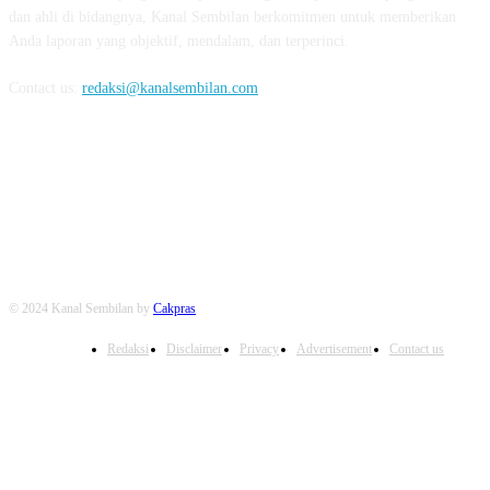
dan ahli di bidangnya, Kanal Sembilan berkomitmen untuk memberikan
Anda laporan yang objektif, mendalam, dan terperinci.
Contact us:
redaksi@kanalsembilan.com
FOLLOW US
© 2024 Kanal Sembilan by
Cakpras
Redaksi
Disclaimer
Privacy
Advertisement
Contact us