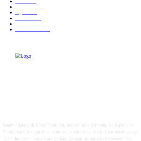
Hotel
1468
Tausiyah
1070
Agama
931
Peristiwa
629
Pendidikan
465
Pemerintahan
339
TENTANG KAMI
Selamat datang di Kanal Sembilan, sumber informasi yang Anda percaya.
Di sini, kami mengutamakan akurasi, kredibilitas, dan kualitas dalam setiap
berita dan artikel yang kami sajikan. Dengan tim jurnalis berpengalaman