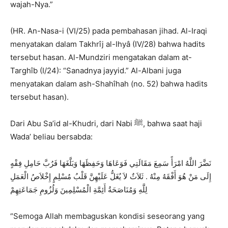
wajah-Nya.”
(HR. An-Nasa-i (VI/25) pada pembahasan jihad. Al-Iraqi
menyatakan dalam Takhrîj al-Ihyâ (IV/28) bahwa hadits
tersebut hasan. Al-Mundziri mengatakan dalam at-
Targhîb (I/24): “Sanadnya jayyid.” Al-Albani juga
menyatakan dalam ash-Shahîhah (no. 52) bahwa hadits
tersebut hasan).
Dari Abu Sa’id al-Khudri, dari Nabi ﷺ, bahwa saat haji
Wada’ beliau bersabda:
نَضَّرَ اللَّهُ امْرَأً سَمِعَ مَقَالَتِي فَوَعَاهَا وَحَفِظَهَا وَبَلَّغَهَا فَرُبَّ حَامِلِ فِقْهٍ
إِلَى مَنْ هُوَ أَفْقَهُ مِنْهُ ‏.‏ ثَلاَثٌ لاَ يُغَلُّ عَلَيْهِنَّ قَلْبُ مُسْلِمٍ إِخْلاَصُ الْعَمَلِ
لِلَّهِ وَمُنَاصَحَةُ أَئِمَّةِ الْمُسْلِمِينَ وَلُزُومِ جَمَاعَتِهِمْ
“Semoga Allah membaguskan kondisi seseorang yang