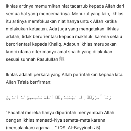
Ikhlas artinya memurnikan niat taqarrub kepada Allah dari
semua hal yang mencemarinya. Menurut yang lain, ikhlas
itu artinya memfokuskan niat hanya untuk Allah ketika
melakukan ketaatan. Ada juga yang mengatakan, ikhlas
adalah, tidak berorientasi kepada makhluk, karena selalu
berorientasi kepada Khaliq. Adapun ikhlas merupakan
kunci utama diterimanya amal shalih yang dilakukan
sesuai sunnah Rasulullah ﷺ.
Ikhlas adalah perkara yang Allah perintahkan kepada kita.
Allah Ta’ala berfirman:
وَمَآ أُمِرُوٓا۟ إِلَّا لِيَعْبُدُوا۟ ٱللَّهَ مُخْلِصِينَ لَهُ ٱلدِّينَ
“Padahal mereka hanya diperintah menyembah Allah
dengan ikhlas menaati-Nya semata-mata karena
(menjalankan) agama ….” (QS. Al-Bayyinah : 5)