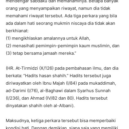
mendengar sabdaku dan memahaminya. Betapa banyak
orang yang menyampaikan riwayat, namun dia tidak
memahami riwayat tersebut. Ada tiga perkara yang bila
ada dalam hati seorang mukmin niscaya dia tidak akan
berkhianat:
(1) mengikhlaskan amalannya untuk Allah,
(2) menasihati pemimpin-pemimpin kaum muslimin, dan
(3) tetap bersama jamaah mereka.”
(HR. At-Tirmidzi (X/126) pada pembahasan ilmu, dan dia
berkata: “Hadits hasan shahih.” Hadits tersebut juga
diriwayatkan oleh Ibnu Majah (I/84) pada mukaddimah,
ad-Darimi (I/76), al-Baghawi dalam Syarhus Sunnah
(I/236), dan Ahmad (IV/82 dan 80). Hadits tersebut
dinyatakan shahih oleh al-Albani).
Maksudnya, ketiga perkara tersebut bisa memperbaiki
kondisi hati. Dengan demikian, siapa saja yang memiliki