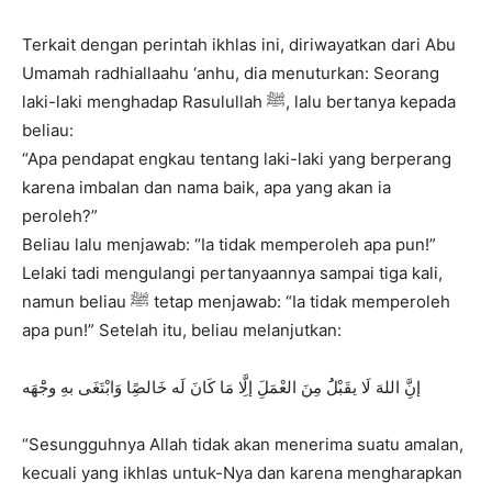
Terkait dengan perintah ikhlas ini, diriwayatkan dari Abu
Umamah radhiallaahu ‘anhu, dia menuturkan: Seorang
laki-laki menghadap Rasulullah ﷺ, lalu bertanya kepada
beliau:
“Apa pendapat engkau tentang laki-laki yang berperang
karena imbalan dan nama baik, apa yang akan ia
peroleh?”
Beliau lalu menjawab: “Ia tidak memperoleh apa pun!”
Lelaki tadi mengulangi pertanyaannya sampai tiga kali,
namun beliau ﷺ tetap menjawab: “Ia tidak memperoleh
apa pun!” Setelah itu, beliau melanjutkan:
إنَِّ اللهَ لَا يقَبْلَُ مِنَ العْمَلَِ إلَِّا مَا كَانَ لَه خَالصًِا وَابْتَغَى بهِ وجَْهَه
“Sesungguhnya Allah tidak akan menerima suatu amalan,
kecuali yang ikhlas untuk-Nya dan karena mengharapkan