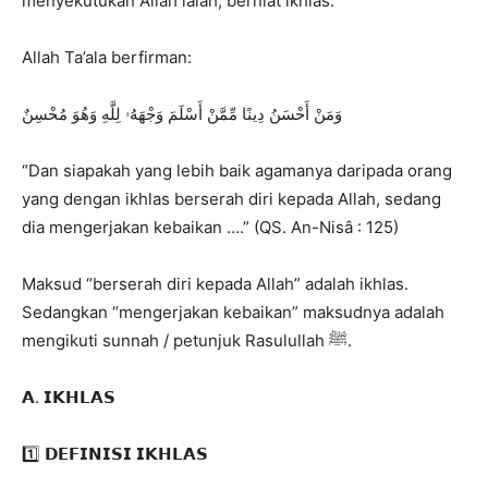
menyekutukan Allah ialah, berniat ikhlas.
Allah Ta’ala berfirman:
وَمَنْ أَحْسَنُ دِينًا مِّمَّنْ أَسْلَمَ وَجْهَهُۥ لِلَّهِ وَهُوَ مُحْسِنٌ
“Dan siapakah yang lebih baik agamanya daripada orang
yang dengan ikhlas berserah diri kepada Allah, sedang
dia mengerjakan kebaikan ….” (QS. An-Nisâ : 125)
Maksud “berserah diri kepada Allah” adalah ikhlas.
Sedangkan “mengerjakan kebaikan” maksudnya adalah
mengikuti sunnah / petunjuk Rasulullah ﷺ.
𝗔. 𝗜𝗞𝗛𝗟𝗔𝗦
1️⃣ 𝗗𝗘𝗙𝗜𝗡𝗜𝗦𝗜 𝗜𝗞𝗛𝗟𝗔𝗦