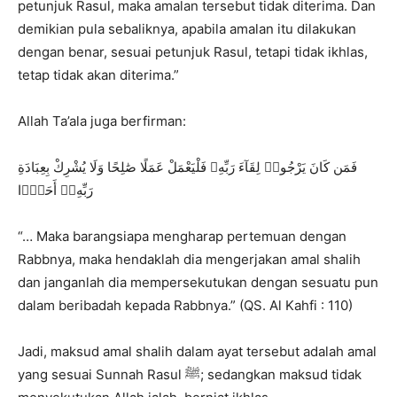
petunjuk Rasul, maka amalan tersebut tidak diterima. Dan
demikian pula sebaliknya, apabila amalan itu dilakukan
dengan benar, sesuai petunjuk Rasul, tetapi tidak ikhlas,
tetap tidak akan diterima.”
Allah Ta’ala juga berfirman:
فَمَن كَانَ يَرْجُوا۟ لِقَآءَ رَبِّهِۦ فَلْيَعْمَلْ عَمَلًا صَٰلِحًا وَلَا يُشْرِكْ بِعِبَادَةِ
رَبِّهِۦٓ أَحَدًۢا
“… Maka barangsiapa mengharap pertemuan dengan
Rabbnya, maka hendaklah dia mengerjakan amal shalih
dan janganlah dia mempersekutukan dengan sesuatu pun
dalam beribadah kepada Rabbnya.” (QS. Al Kahfi : 110)
Jadi, maksud amal shalih dalam ayat tersebut adalah amal
yang sesuai Sunnah Rasul ﷺ; sedangkan maksud tidak