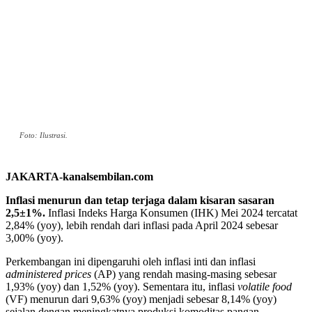
Foto: Ilustrasi.
JAKARTA-kanalsembilan.com
Inflasi menurun dan tetap terjaga dalam kisaran sasaran
2,5±1%.
Inflasi Indeks Harga Konsumen (IHK) Mei 2024 tercatat
2,84% (yoy), lebih rendah dari inflasi pada April 2024 sebesar
3,00% (yoy).
Perkembangan ini dipengaruhi oleh inflasi inti dan inflasi
administered prices
(AP) yang rendah masing-masing sebesar
1,93% (yoy) dan 1,52% (yoy). Sementara itu, inflasi
volatile food
(VF) menurun dari 9,63% (yoy) menjadi sebesar 8,14% (yoy)
sejalan dengan meningkatnya produksi komoditas pangan