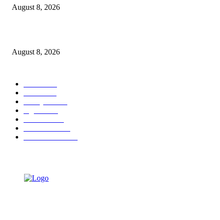
August 8, 2026
Berbakti
August 8, 2026
POPULAR CATEGORY
Ekbis
1631
Hotel
1473
Tausiyah
1073
Agama
938
Peristiwa
632
Pendidikan
468
Pemerintahan
341