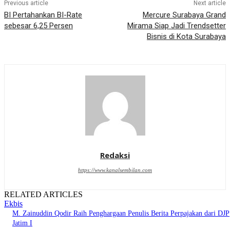
Previous article
Next article
BI Pertahankan BI-Rate
Mercure Surabaya Grand
sebesar 6,25 Persen
Mirama Siap Jadi Trendsetter
Bisnis di Kota Surabaya
Redaksi
https://www.kanalsembilan.com
RELATED ARTICLES
Ekbis
M. Zainuddin Qodir Raih Penghargaan Penulis Berita Perpajakan dari DJP
Jatim I