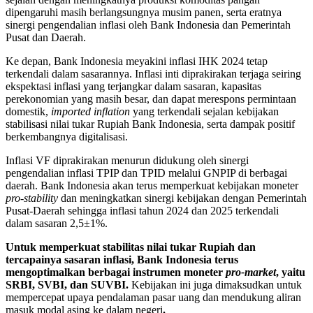
dipengaruhi masih berlangsungnya musim panen, serta eratnya
sinergi pengendalian inflasi oleh Bank Indonesia dan Pemerintah
Pusat dan Daerah.
Ke depan, Bank Indonesia meyakini inflasi IHK 2024 tetap
terkendali dalam sasarannya. Inflasi inti diprakirakan terjaga seiring
ekspektasi inflasi yang terjangkar dalam sasaran, kapasitas
perekonomian yang masih besar, dan dapat merespons permintaan
domestik,
imported inflation
yang terkendali sejalan kebijakan
stabilisasi nilai tukar Rupiah Bank Indonesia, serta dampak positif
berkembangnya digitalisasi.
Inflasi VF diprakirakan menurun didukung oleh sinergi
pengendalian inflasi TPIP dan TPID melalui GNPIP di berbagai
daerah. Bank Indonesia akan terus memperkuat kebijakan moneter
pro-stability
dan meningkatkan sinergi kebijakan dengan Pemerintah
Pusat-Daerah sehingga inflasi tahun 2024 dan 2025 terkendali
dalam sasaran 2,5±1%.
Untuk memperkuat stabilitas nilai tukar Rupiah dan
tercapainya sasaran inflasi,
Bank Indonesia terus
mengoptimalkan berbagai instrumen moneter
pro-market
, yaitu
SRBI, SVBI, dan SUVBI
.
Kebijakan ini juga dimaksudkan untuk
mempercepat upaya pendalaman pasar uang dan mendukung aliran
masuk modal asing ke dalam negeri
.