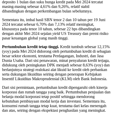
deposito 1 bulan dan suku bunga kredit pada Mei 2024 tercatat
masing-masing sebesar 4,61% dan 9,26%, relatif stabil
dibandingkan dengan perkembangan bulan sebelumnya.
Sementara itu, imbal hasil SBN tenor 2 dan 10 tahun per 19 Juni
2024 tercatat sebesar 6,70% dan 7,13% relatif meningkat,
khususnya pada tenor 10 tahun, sebesar 22 bps dibandingkan
dengan akhir Mei 2024 sejalan
yield
US Treasury dan premi risiko
pasar keuangan global yang masih tinggi.
Pertumbuhan kredit tetap tinggi.
Kredit tumbuh sebesar 12,15%
(yoy) pada Mei 2024 didorong oleh pertumbuhan kredit di sebagian
besar sektor ekonomi, terutama Perdagangan, Industri, dan Jasa
Dunia Usaha. Dari sisi penawaran, minat penyaluran kredit terjaga,
didukung oleh peningkatan DPK menjadi sebesar 8,63% (yoy) dan
berlanjutnya strategi realokasi alat likuid ke kredit oleh perbankan
serta dukungan likuiditas seiring dengan penerapan Kebijakan
Insentif Likuiditas Makroprudensial (KLM) oleh Bank Indonesia.
Dari sisi permintaan, pertumbuhan kredit dipengaruhi oleh kinerja
korporasi dan rumah tangga yang baik. Pertumbuhan penjualan dan
belanja modal korporasi tetap positif sehingga mendorong
kebutuhan pembiayaan modal kerja dan investasi. Sementara itu,
konsumsi rumah tangga tetap kuat, terutama dari kelas menengah
dan atas, seiring dengan ekspektasi penghasilan yang meningkat.