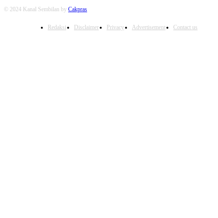
© 2024 Kanal Sembilan by
Cakpras
Redaksi
Disclaimer
Privacy
Advertisement
Contact us