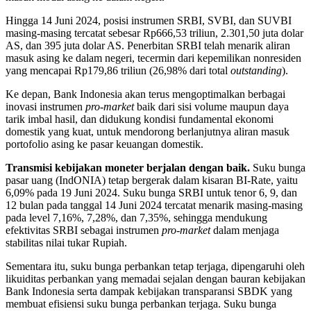
Hingga 14 Juni 2024, posisi instrumen SRBI, SVBI, dan SUVBI
masing-masing tercatat sebesar Rp666,53 triliun, 2.301,50 j​uta dolar
AS, dan 395 juta dolar AS. Penerbitan SRBI telah menarik aliran
masuk asing ke dalam negeri, tecermin dari kepemilikan nonresiden
yang mencapai Rp179,86 triliun (26,98% dari total
outstanding
).
Ke depan, Bank Indonesia akan terus mengoptimalkan berbagai
inovasi instrumen
pro-market
baik dari sisi volume maupun daya
tarik imbal hasil, dan didukung kondisi fundamental ekonomi
domestik yang kuat, untuk mendorong berlanjutnya aliran masuk
portofolio asing ke pasar keuangan domestik.
Transmisi kebijakan moneter berjalan dengan baik.
Suku bunga
pasar uang (IndONIA) tetap bergerak dalam kisaran BI-Rate, yaitu
6,09% pada 19 Juni 2024. Suku bunga SRBI untuk tenor 6, 9, dan
12 bulan pada tanggal 14 Juni 2024 tercatat menarik masing-masing
pada level 7,16%, 7,28%, dan 7,35%, sehingga mendukung
efektivitas SRBI sebagai instrumen
pro-market
dalam menjaga
stabilitas nilai tukar Rupiah.
Sementara itu, suku bunga perbankan tetap terjaga, dipengaruhi oleh
likuiditas perbankan yang memadai sejalan dengan bauran kebijakan
Bank Indonesia serta dampak kebijakan transparansi SBDK yang
membuat efisiensi suku bunga perbankan terjaga. Suku bunga