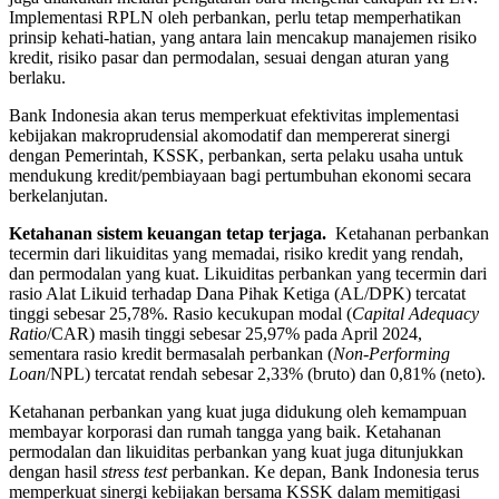
Implementasi RPLN oleh perbankan, perlu tetap memperhatikan
prinsip kehati-hatian, yang antara lain mencakup manajemen risiko
kredit, risiko pasar dan permodalan, sesuai dengan aturan yang
berlaku.
Bank Indonesia akan terus memperkuat efektivitas implementasi
kebijakan makroprudensial akomodatif dan mempererat sinergi
dengan Pemerintah, KSSK, perbankan, serta pelaku usaha untuk
mendukung kredit/pembiayaan bagi pertumbuhan ekonomi secara
berkelanjutan.
Ketahanan sistem keuangan tetap terjaga.
Ketahanan perbankan
tecermin dari likuiditas yang memadai, risiko kredit yang rendah,
dan permodalan yang kuat. Likuiditas perbankan yang tecermin dari
rasio Alat Likuid terhadap Dana Pihak Ketiga (AL/DPK) tercatat
tinggi sebesar 25,78%. Rasio kecukupan modal (
Capital Adequacy
Ratio
/CAR) masih tinggi sebesar 25,97% pada April 2024,
sementara rasio kredit bermasalah perbankan (
Non-Performing
Loan
/NPL) tercatat rendah sebesar 2,33% (bruto) dan 0,81% (neto).
Ketahanan perbankan yang kuat juga didukung oleh kemampuan
membayar korporasi dan rumah tangga yang baik. Ketahanan
permodalan dan likuiditas perbankan yang kuat juga ditunjukkan
dengan hasil
stress test
perbankan. Ke depan, Bank Indonesia terus
memperkuat sinergi kebijakan bersama KSSK dalam memitigasi