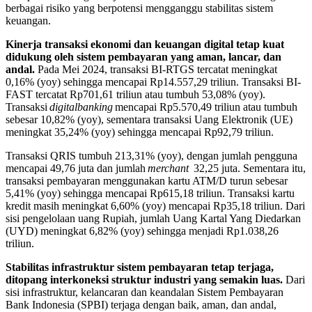
berbagai risiko yang berpotensi mengganggu stabilitas sistem
keuangan.
Kinerja transaksi ekonomi dan keuangan digital tetap kuat
didukung oleh sistem pembayaran yang aman, lancar, dan
andal.
Pada Mei 2024, transaksi BI-RTGS tercatat meningkat
0,16% (yoy) sehingga mencapai Rp14.557,29 triliun. Transaksi BI-
FAST tercatat Rp701,61 triliun atau tumbuh 53,08% (yoy).
Transaksi
digital
banking
mencapai Rp5.570,49 triliun atau tumbuh
sebesar 10,82% (yoy), sementara transaksi Uang Elektronik (UE)
meningkat 35,24% (yoy) sehingga mencapai Rp92,79 triliun.
Transaksi QRIS tumbuh 213,31% (yoy), dengan jumlah pengguna
mencapai 49,76 juta dan jumlah
merchant
32,25 juta. Sementara itu,
transaksi pembayaran menggunakan kartu ATM/D turun sebesar
5,41% (yoy) sehingga mencapai Rp615,18 triliun. Transaksi kartu
kredit masih meningkat 6,60% (yoy) mencapai Rp35,18 triliun. Dari
sisi pengelolaan uang Rupiah, jumlah Uang Kartal Yang Diedarkan
(UYD) meningkat 6,82% (yoy) sehingga menjadi Rp1.038,26
triliun.
Stabilitas infrastruktur sistem pembayaran tetap terjaga,
ditopang interkoneksi struktur industri yang semakin luas.
Dari
sisi infrastruktur, kelancaran dan keandalan Sistem Pembayaran
Bank Indonesia (SPBI) terjaga dengan baik, aman, dan andal,