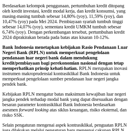
Berdasarkan kelompok penggunaan, pertumbuhan kredit ditopang
oleh kredit investasi, kredit modal kerja, dan kredit konsumsi, yang
masing-masing tumbuh sebesar 14,80% (yoy), 11,59% (yoy), dan
10,47% (yoy) pada Mei 2024. Pembiayaan syariah tumbuh tinggi
sebesar 14,07% (yoy), sementara kredit UMKM tumbuh sebesar
6,74% (yoy). Dengan perkembangan tersebut, pertumbuhan kredit
2024 diprakirakan berada pada batas atas kisaran 10-12%.
Bank Indonesia menetapkan kebijakan Rasio Pendanaan Luar
Negeri Bank (RPLN) untuk memperkuat
pengelolaan
pendanaan
luar negeri
bank dalam mendukung
kredit/pembiayaan
bagi perekonomian nasional dengan tetap
memperhatikan prinsip kehati-hatian
.
RPLN merupakan inovasi
instrumen makroprudensial kontrasiklikal Bank Indonesia untuk
memperkuat pengelolaan sumber pendanaan luar negeri jangka
pendek bank.
Kebijakan RPLN mengatur batas maksimum kewajiban luar negeri
jangka pendek terhadap modal bank yang dapat disesuaikan dengan
besaran parameter kontrasiklikal Bank Indonesia berdasarkan
asesmen
forward looking
atas siklus keuangan, risiko eksternal, dan
risiko SSK.
Selain pengaturan mengenai aspek kontrasiklikal, penguatan RPLN
juga dilakukan melalui pengaturan baru mengenai cakupan RPLN.