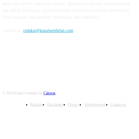
berita dan artikel yang kami sajikan. Dengan tim jurnalis berpengalaman
dan ahli di bidangnya, Kanal Sembilan berkomitmen untuk memberikan
Anda laporan yang objektif, mendalam, dan terperinci.
Contact us:
redaksi@kanalsembilan.com
FOLLOW US
© 2024 Kanal Sembilan by
Cakpras
Redaksi
Disclaimer
Privacy
Advertisement
Contact us