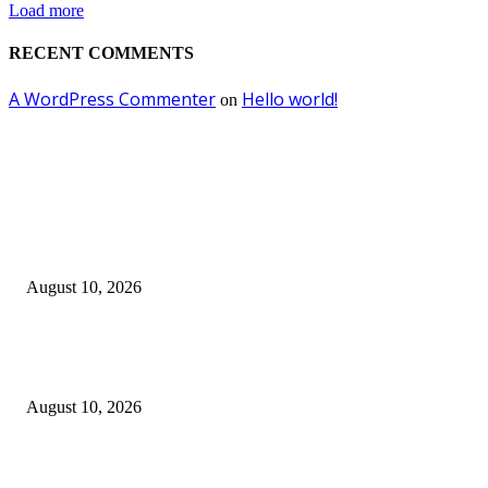
Load more
RECENT COMMENTS
A WordPress Commenter
Hello world!
on
EDITOR PICKS
Jangan sekali kali mengKROPOSkan Banom NU Apalagi menambah KR
di tubuh NU…
August 10, 2026
Fun Match Midtown Indonesia 2026, Perkuat Sportivitas dan Kebersamaa
Antar-Hotel
August 10, 2026
BATIQA Hotel Darmo Surabaya Rayakan Anniversary ke-8 Bertemakan