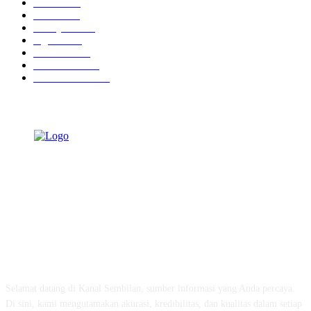
Ekbis
1637
Hotel
1478
Tausiyah
1076
Agama
939
Peristiwa
632
Pendidikan
469
Pemerintahan
342
TENTANG KAMI
Selamat datang di Kanal Sembilan, sumber informasi yang Anda percaya.
Di sini, kami mengutamakan akurasi, kredibilitas, dan kualitas dalam setiap