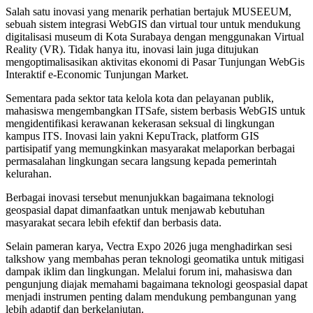
Salah satu inovasi yang menarik perhatian bertajuk MUSEEUM,
sebuah sistem integrasi WebGIS dan virtual tour untuk mendukung
digitalisasi museum di Kota Surabaya dengan menggunakan Virtual
Reality (VR). Tidak hanya itu, inovasi lain juga ditujukan
mengoptimalisasikan aktivitas ekonomi di Pasar Tunjungan WebGis
Interaktif e-Economic Tunjungan Market.
Sementara pada sektor tata kelola kota dan pelayanan publik,
mahasiswa mengembangkan ITSafe, sistem berbasis WebGIS untuk
mengidentifikasi kerawanan kekerasan seksual di lingkungan
kampus ITS. Inovasi lain yakni KepuTrack, platform GIS
partisipatif yang memungkinkan masyarakat melaporkan berbagai
permasalahan lingkungan secara langsung kepada pemerintah
kelurahan.
Berbagai inovasi tersebut menunjukkan bagaimana teknologi
geospasial dapat dimanfaatkan untuk menjawab kebutuhan
masyarakat secara lebih efektif dan berbasis data.
Selain pameran karya, Vectra Expo 2026 juga menghadirkan sesi
talkshow yang membahas peran teknologi geomatika untuk mitigasi
dampak iklim dan lingkungan. Melalui forum ini, mahasiswa dan
pengunjung diajak memahami bagaimana teknologi geospasial dapat
menjadi instrumen penting dalam mendukung pembangunan yang
lebih adaptif dan berkelanjutan.