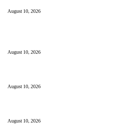
“HASTABRATA”
August 10, 2026
POPULAR POSTS
Jangan sekali kali mengKROPOSkan Banom NU Apalagi menambah KR
di tubuh NU…
August 10, 2026
Fun Match Midtown Indonesia 2026, Perkuat Sportivitas dan Kebersamaa
Antar-Hotel
August 10, 2026
BATIQA Hotel Darmo Surabaya Rayakan Anniversary ke-8 Bertemakan
“HASTABRATA”
August 10, 2026
POPULAR CATEGORY