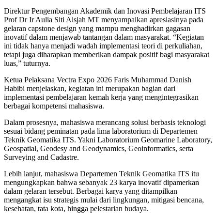
Direktur Pengembangan Akademik dan Inovasi Pembelajaran ITS
Prof Dr Ir Aulia Siti Aisjah MT menyampaikan apresiasinya pada
gelaran capstone design yang mampu menghadirkan gagasan
inovatif dalam menjawab tantangan dalam masyarakat. “Kegiatan
ini tidak hanya menjadi wadah implementasi teori di perkuliahan,
tetapi juga diharapkan memberikan dampak positif bagi masyarakat
luas,” tuturnya.
Ketua Pelaksana Vectra Expo 2026 Faris Muhammad Danish
Habibi menjelaskan, kegiatan ini merupakan bagian dari
implementasi pembelajaran kemah kerja yang mengintegrasikan
berbagai kompetensi mahasiswa.
Dalam prosesnya, mahasiswa merancang solusi berbasis teknologi
sesuai bidang peminatan pada lima laboratorium di Departemen
Teknik Geomatika ITS. Yakni Laboratorium Geomarine Laboratory,
Geospatial, Geodesy and Geodynamics, Geoinformatics, serta
Surveying and Cadastre.
Lebih lanjut, mahasiswa Departemen Teknik Geomatika ITS itu
mengungkapkan bahwa sebanyak 23 karya inovatif dipamerkan
dalam gelaran tersebut. Berbagai karya yang ditampilkan
mengangkat isu strategis mulai dari lingkungan, mitigasi bencana,
kesehatan, tata kota, hingga pelestarian budaya.