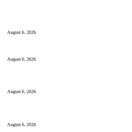
EDITOR PICKS
Kursi Fasum Pemkot Surabaya Diduga Dicuri Pakai Ambulans
August 6, 2026
Tingkatkan Literasi Pajak, DJP Jatim–GP Ansor Jatim Jalin Kerja Sama
August 6, 2026
KPPU Gelar Sidang Perdana Dugaan Keterlambatan Notifikasi Akuisisi Ol
MUFG Bank Ltd.
August 6, 2026
POPULAR POSTS
Kursi Fasum Pemkot Surabaya Diduga Dicuri Pakai Ambulans
August 6, 2026