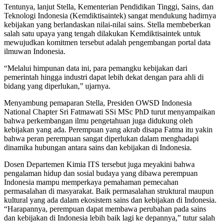
Tentunya, lanjut Stella, Kementerian Pendidikan Tinggi, Sains, dan
Teknologi Indonesia (Kemdiktisaintek) sangat mendukung hadirnya
kebijakan yang berlandaskan nilai-nilai sains. Stella membeberkan
salah satu upaya yang tengah dilakukan Kemdiktisaintek untuk
mewujudkan komitmen tersebut adalah pengembangan portal data
ilmuwan Indonesia.
“Melalui himpunan data ini, para pemangku kebijakan dari
pemerintah hingga industri dapat lebih dekat dengan para ahli di
bidang yang diperlukan,” ujarnya.
Menyambung pemaparan Stella, Presiden OWSD Indonesia
National Chapter Sri Fatmawati SSi MSc PhD turut menyampaikan
bahwa perkembangan ilmu pengetahuan juga didukung oleh
kebijakan yang ada. Perempuan yang akrab disapa Fatma itu yakin
bahwa peran perempuan sangat diperlukan dalam menghadapi
dinamika hubungan antara sains dan kebijakan di Indonesia.
Dosen Departemen Kimia ITS tersebut juga meyakini bahwa
pengalaman hidup dan sosial budaya yang dibawa perempuan
Indonesia mampu memperkaya pemahaman pemecahan
permasalahan di masyarakat. Baik permasalahan struktural maupun
kultural yang ada dalam ekosistem sains dan kebijakan di Indonesia.
“Harapannya, perempuan dapat membawa perubahan pada sains
dan kebijakan di Indonesia lebih baik lagi ke depannya,” tutur salah