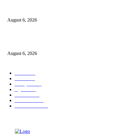
Tingkatkan Literasi Pajak, DJP Jatim–GP Ansor Jatim Jalin Kerja Sama
August 6, 2026
KPPU Gelar Sidang Perdana Dugaan Keterlambatan Notifikasi Akuisisi Ol
MUFG Bank Ltd.
August 6, 2026
POPULAR CATEGORY
Ekbis
1624
Hotel
1468
Tausiyah
1070
Agama
931
Peristiwa
629
Pendidikan
465
Pemerintahan
339