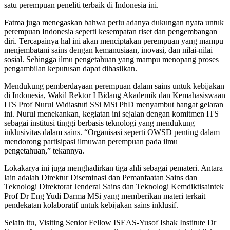
satu perempuan peneliti terbaik di Indonesia ini.
Fatma juga menegaskan bahwa perlu adanya dukungan nyata untuk
perempuan Indonesia seperti kesempatan riset dan pengembangan
diri. Tercapainya hal ini akan menciptakan perempuan yang mampu
menjembatani sains dengan kemanusiaan, inovasi, dan nilai-nilai
sosial. Sehingga ilmu pengetahuan yang mampu menopang proses
pengambilan keputusan dapat dihasilkan.
Mendukung pemberdayaan perempuan dalam sains untuk kebijakan
di Indonesia, Wakil Rektor I Bidang Akademik dan Kemahasiswaan
ITS Prof Nurul Widiastuti SSi MSi PhD menyambut hangat gelaran
ini. Nurul menekankan, kegiatan ini sejalan dengan komitmen ITS
sebagai institusi tinggi berbasis teknologi yang mendukung
inklusivitas dalam sains. “Organisasi seperti OWSD penting dalam
mendorong partisipasi ilmuwan perempuan pada ilmu
pengetahuan,” tekannya.
Lokakarya ini juga menghadirkan tiga ahli sebagai pemateri. Antara
lain adalah Direktur Diseminasi dan Pemanfaatan Sains dan
Teknologi Direktorat Jenderal Sains dan Teknologi Kemdiktisaintek
Prof Dr Eng Yudi Darma MSi yang memberikan materi terkait
pendekatan kolaboratif untuk kebijakan sains inklusif.
Selain itu, Visiting Senior Fellow ISEAS-Yusof Ishak Institute Dr