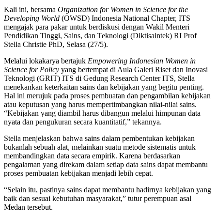
Kali ini, bersama
Organization for Women in Science for the
Developing World
(OWSD) Indonesia National Chapter, ITS
mengajak para pakar untuk berdiskusi dengan Wakil Menteri
Pendidikan Tinggi, Sains, dan Teknologi (Diktisaintek) RI Prof
Stella Christie PhD, Selasa (27/5).
Melalui lokakarya bertajuk
Empowering Indonesian Women in
Science for Policy
yang bertempat di Aula Galeri Riset dan Inovasi
Teknologi (GRIT) ITS di Gedung Research Center ITS, Stella
menekankan keterkaitan sains dan kebijakan yang begitu penting.
Hal ini merujuk pada proses pembuatan dan pengambilan kebijakan
atau keputusan yang harus mempertimbangkan nilai-nilai sains.
“Kebijakan yang diambil harus dibangun melalui himpunan data
nyata dan pengukuran secara kuantitatif,” tekannya.
Stella menjelaskan bahwa sains dalam pembentukan kebijakan
bukanlah sebuah alat, melainkan suatu metode sistematis untuk
membandingkan data secara empirik. Karena berdasarkan
pengalaman yang direkam dalam setiap data sains dapat membantu
proses pembuatan kebijakan menjadi lebih cepat.
“Selain itu, pastinya sains dapat membantu hadirnya kebijakan yang
baik dan sesuai kebutuhan masyarakat,” tutur perempuan asal
Medan tersebut.