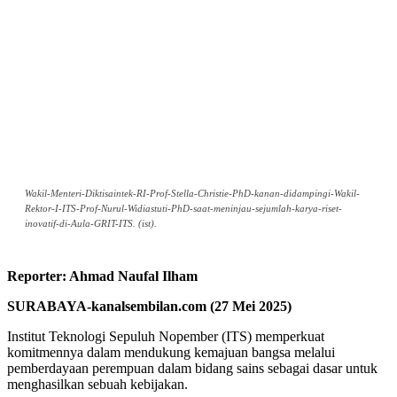
Wakil-Menteri-Diktisaintek-RI-Prof-Stella-Christie-PhD-kanan-didampingi-Wakil-
Rektor-I-ITS-Prof-Nurul-Widiastuti-PhD-saat-meninjau-sejumlah-karya-riset-
inovatif-di-Aula-GRIT-ITS. (ist).
Reporter: Ahmad Naufal Ilham
SURABAYA-kanalsembilan.com (27 Mei 2025)
Institut Teknologi Sepuluh Nopember (ITS) memperkuat
komitmennya dalam mendukung kemajuan bangsa melalui
pemberdayaan perempuan dalam bidang sains sebagai dasar untuk
menghasilkan sebuah kebijakan.