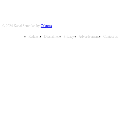
© 2024 Kanal Sembilan by
Cakpras
Redaksi
Disclaimer
Privacy
Advertisement
Contact us