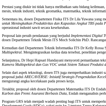
Prestasi yang diukir ini tidak hanya melibatkan satu bidang keilmuan, m
mesin, teknik industri, teknik geomatika, matematika, teknik inform
Sementara itu, dosen Departemen Fisika ITS Dr Lila Yuwana yang m
untuk Meningkatkan Produktivitas dan Kapasitas Angkut TBS pada 
operasional industri sawit secara keseluruhan.
Proposal lain peraih pendanaan yang berjudul
Implementasi Digital 
dosen Departemen Teknik Mesin ITS Moch Solichin PhD. Rancangan mod
Kemudian dari Departemen Teknik Informatika ITS Dr Kelly Rossa 
Multispektral
. Mengintegrasikan kedua data tersebut, penelitian pen
Selanjutnya, Dr Hepi Hapsari Handayani menyoroti pemanfaatan tekn
Kamera Multispektral dan Gas VOC untuk Sistem Taksasi Produksi
Selain dari aspek teknologi, dosen ITS juga memperhatikan industr
proposal judul
ARECAVERSE: Inisiatif Strategis Pengendalian Kecel
mengurangi angka kecelakaan pada proses kerja.
Terakhir, proposal oleh dosen Departemen Matematika ITS Dr Endah 
Karbon dan Premi Asuransi Berbasis Data
, Endah menganalisis perh
Program GRS telah menjadi wadah penting bagi ITS untuk memperkuat
Development Goals
(SDGs), yakni poin ke-2 tentang Tanpa Kelaparan, 