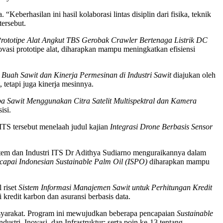
Keberhasilan ini hasil kolaborasi lintas disiplin dari fisika, teknik
ersebut.
rototipe Alat Angkut TBS Gerobak Crawler Bertenaga Listrik DC
vasi prototipe alat, diharapkan mampu meningkatkan efisiensi
Buah Sawit dan Kinerja Permesinan di Industri Sawit
diajukan oleh
tetapi juga kinerja mesinnya.
 Sawit Menggunakan Citra Satelit Multispektral dan Kamera
isi.
TS tersebut menelaah judul kajian
Integrasi Drone Berbasis Sensor
istem dan Industri ITS Dr Adithya Sudiarno menguraikannya dalam
capai Indonesian Sustainable Palm Oil (ISPO)
diharapkan mampu
 riset
Sistem Informasi Manajemen Sawit untuk Perhitungan Kredit
kredit karbon dan asuransi berbasis data.
asyarakat. Program ini mewujudkan beberapa pencapaian
Sustainable
stri, Inovasi, dan Infrastruktur; serta poin ke-13 tentang