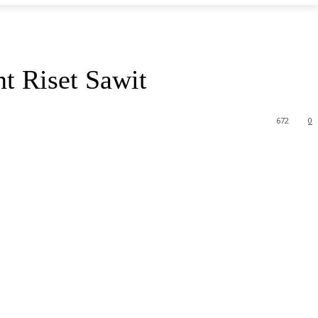
t Riset Sawit
672
0