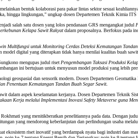
elainkan bentuk kolaborasi para pakar lintas sektor sesuai keahliannya. “
atika, hingga lingkungan,” ungkap dosen Departemen Teknik Kimia ITS t
enjadi salah satu dosen yang lolos pendanaan GRS mengangkat judul
P
Perkebunan Kelapa Sawit Rakyat
dalam proposalnya. Berfokus pada ino
Twin Multifungsi untuk Monitoring Cerdas Deteksi Kematangan Tandan 
el digital yang diterapkan tidak hanya menilai kualitas buah sawit, 
Sungkono mengupas judul riset
Pengembangan Taksasi Produksi Kelapa
gembangan ini bertujuan untuk menyusun model produksi yang lebih pres
ologi geospasial dan sensorik modern. Dosen Departemen Geomatika I
 dan Penentuan Kematangan Tandan Buah Segar Sawit
.
i sawit dalam aspek keselamatan kerjanya. Dosen Departemen Teknik S
akaan Kerja melalui Implementasi Inovasi Safety Metaverse guna Men
Rokhmati yang menitikberatkan penelitiannya pada data. Dengan judul
itungan yang mendorong keberlanjutan dan perlindungan usaha melalui 
 ekosistem riset inovatif yang berdampak nyata bagi industri dan m
poin ke-7 tentang Energi Bersih dan Terjangkau; poin ke-9 tentang Indu