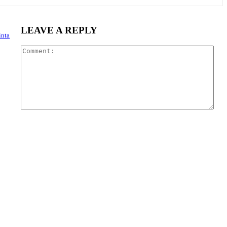
LEAVE A REPLY
inta
Com