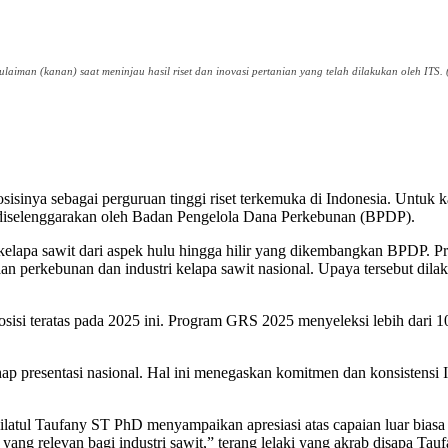
iman (kanan) saat meninjau hasil riset dan inovasi pertanian yang telah dilakukan oleh ITS. 
inya sebagai perguruan tinggi riset terkemuka di Indonesia. Untuk kali
diselenggarakan oleh Badan Pengelola Dana Perkebunan (BPDP).
apa sawit dari aspek hulu hingga hilir yang dikembangkan BPDP. Pro
perkebunan dan industri kelapa sawit nasional. Upaya tersebut dilak
i teratas pada 2025 ini. Program GRS 2025 menyeleksi lebih dari 100 pr
tahap presentasi nasional. Hal ini menegaskan komitmen dan konsistens
atul Taufany ST PhD menyampaikan apresiasi atas capaian luar biasa i
ang relevan bagi industri sawit,” terang lelaki yang akrab disapa Tauf