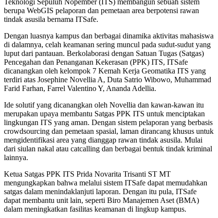
Teknologi Sepuluh Nopember (ITS) membangun sebuah sistem
berupa WebGIS pelaporan dan pemetaan area berpotensi rawan
tindak asusila bernama ITSafe.
Dengan luasnya kampus dan berbagai dinamika aktivitas mahasiswa
di dalamnya, celah keamanan sering muncul pada sudut-sudut yang
luput dari pantauan. Berkolaborasi dengan Satuan Tugas (Satgas)
Pencegahan dan Penanganan Kekerasan (PPK) ITS, ITSafe
dicanangkan oleh kelompok 7 Kemah Kerja Geomatika ITS yang
terdiri atas Josephine Novellia A, Duta Satrio Wibowo, Muhammad
Farid Farhan, Farrel Valentino Y, Ananda Adellia.
Ide solutif yang dicanangkan oleh Novellia dan kawan-kawan itu
merupakan upaya membantu Satgas PPK ITS untuk menciptakan
lingkungan ITS yang aman. Dengan sistem pelaporan yang berbasis
crowdsourcing dan pemetaan spasial, laman dirancang khusus untuk
mengidentifikasi area yang dianggap rawan tindak asusila. Mulai
dari siulan nakal atau catcalling dan berbagai bentuk tindak kriminal
lainnya.
Ketua Satgas PPK ITS Prida Novarita Trisanti ST MT
mengungkapkan bahwa melalui sistem ITSafe dapat memudahkan
satgas dalam menindaklanjuti laporan. Dengan itu pula, ITSafe
dapat membantu unit lain, seperti Biro Manajemen Aset (BMA)
dalam meningkatkan fasilitas keamanan di lingkup kampus.