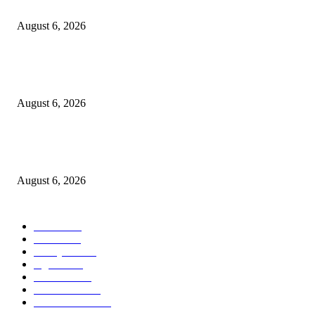
Awal Menuju Kampung Pancasila
August 6, 2026
Dewan Da’wah Blitar Perkuat Pembinaan dan Kepedulian Sosial di Kamp
Merah Putih
August 6, 2026
DA’I MUDA PERKUAT SINERGI DAKWAH DALAM SILATURAHMI
BERSAMA DR. KH. FATHUR ROHMAN, M.PD.I
August 6, 2026
POPULAR CATEGORY
Ekbis
1623
Hotel
1468
Tausiyah
1070
Agama
931
Peristiwa
629
Pendidikan
465
Pemerintahan
339