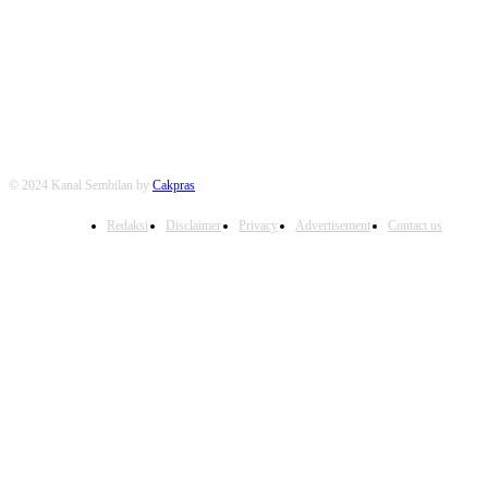
FOLLOW US
© 2024 Kanal Sembilan by
Cakpras
Redaksi
Disclaimer
Privacy
Advertisement
Contact us