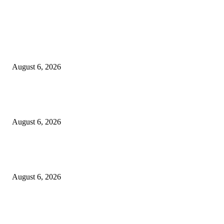
EDITOR PICKS
Surabaya Perkuat Gerakan Pilah Sampah, Lomba Pisang Danor Jadi Lang
Awal Menuju Kampung Pancasila
August 6, 2026
Dewan Da’wah Blitar Perkuat Pembinaan dan Kepedulian Sosial di Kamp
Merah Putih
August 6, 2026
DA’I MUDA PERKUAT SINERGI DAKWAH DALAM SILATURAHMI
BERSAMA DR. KH. FATHUR ROHMAN, M.PD.I
August 6, 2026
POPULAR POSTS
Surabaya Perkuat Gerakan Pilah Sampah, Lomba Pisang Danor Jadi Lang