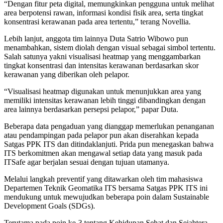
“Dengan fitur peta digital, memungkinkan pengguna untuk melihat
area berpotensi rawan, informasi kondisi fisik area, serta tingkat
konsentrasi kerawanan pada area tertentu,” terang Novellia.
Lebih lanjut, anggota tim lainnya Duta Satrio Wibowo pun
menambahkan, sistem diolah dengan visual sebagai simbol tertentu.
Salah satunya yakni visualisasi heatmap yang menggambarkan
tingkat konsentrasi dan intensitas kerawanan berdasarkan skor
kerawanan yang diberikan oleh pelapor.
“Visualisasi heatmap digunakan untuk menunjukkan area yang
memiliki intensitas kerawanan lebih tinggi dibandingkan dengan
area lainnya berdasarkan persepsi pelapor,” papar Duta.
Beberapa data pengaduan yang dianggap memerlukan penanganan
atau pendampingan pada pelapor pun akan diserahkan kepada
Satgas PPK ITS dan ditindaklanjuti. Prida pun menegaskan bahwa
ITS berkomitmen akan mengawal setiap data yang masuk pada
ITSafe agar berjalan sesuai dengan tujuan utamanya.
Melalui langkah preventif yang ditawarkan oleh tim mahasiswa
Departemen Teknik Geomatika ITS bersama Satgas PPK ITS ini
mendukung untuk mewujudkan beberapa poin dalam Sustainable
Development Goals (SDGs).
Terutama pada poin ke-3 tentang Kehidupan Sehat dan Sejahtera,