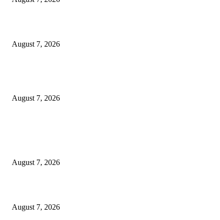
Mahasiswa Baru ITS Harus Jadi Pejuang Kedaulatan Teknologi Indonesia
August 7, 2026
Tri Rismaharini Ajak 7.060 Mahasiswa Baru ITS Jadi Generasi Tangguh d
Berdampak
August 7, 2026
POPULAR POSTS
OJK Ungkap 15 Perusahaan Pialang Asuransi Ilegal, Proses Hukum Terus
Berjalan
August 7, 2026
Mahasiswa Baru ITS Harus Jadi Pejuang Kedaulatan Teknologi Indonesia
August 7, 2026