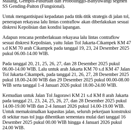
Malang, Gempol-Pasuruan dan Probolinggo-Banyuwangi segmen
SS Gending-Paiton (Fungsional).
Untuk mengantisipasi kepadatan pada titik-titik strategis di jalan tol,
penerapan rekayasa lalu lintas contraflow akan diberlakukan sesuai
diskresi Kepolisian dan kondisi lapangan.
Adapun rencana pemberlakuan rekayasa lalu lintas contraflow
sesuai diskresi Kepolisian, yaitu Jalan Tol Jakarta-Cikampek KM 47
s.d KM 70 arah Cikampek pada tanggal 19, 23, 24 Desember 2025
pukul 06.00-14.00 WIB.
Pada tanggal 20, 21, 25, 26, 27, dan 28 Desember 2025 pukul
06.00-14.00 WIB. Lalu untuk arah Jakarta KM 70 s.d KM 47 Jalan
Tol Jakarta-Cikampek, pada tanggal 21, 26, 27, 28 Desember 2025
pukul 18.00-24.00 WIB dan 29 Desember 2025 pukul 00.00-08.00
WIB serta tanggal 1-4 Januari 2026 pukul 18.00-24.00 WIB.
Kemudian untuk Jalan Tol Jagorawi KM 21 s.d KM 8 arah Jakarta
pada tanggal 21, 23, 24, 25, 26, 27, dan 28 Desember 2025 pukul
14.00-19.00 WIB dan 2-4 Januari 2026 pukul 14.00-19.00 WIB.
Untuk memaksimalkan kapasitas jalan, seluruh pekerjaan konstruksi
di sekitar ruas tol juga dihentikan sementara mulai dari tanggal 16
Desember 2025 pukul 00.00 WIB hingga 4 Januari 2026 pukul
24.00 WIB.