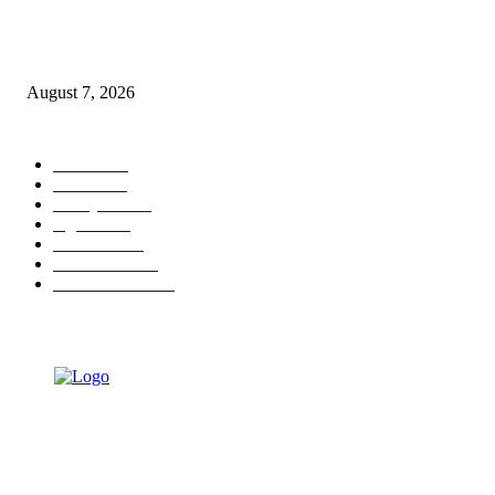
Tri Rismaharini Ajak 7.060 Mahasiswa Baru ITS Jadi Generasi Tangguh d
Berdampak
August 7, 2026
POPULAR CATEGORY
Ekbis
1625
Hotel
1468
Tausiyah
1070
Agama
932
Peristiwa
630
Pendidikan
468
Pemerintahan
339