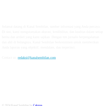
TENTANG KAMI
Selamat datang di Kanal Sembilan, sumber informasi yang Anda percaya.
Di sini, kami mengutamakan akurasi, kredibilitas, dan kualitas dalam setiap
berita dan artikel yang kami sajikan. Dengan tim jurnalis berpengalaman
dan ahli di bidangnya, Kanal Sembilan berkomitmen untuk memberikan
Anda laporan yang objektif, mendalam, dan terperinci.
Contact us:
redaksi@kanalsembilan.com
FOLLOW US
© 2024 Kanal Sembilan by
Cakpras