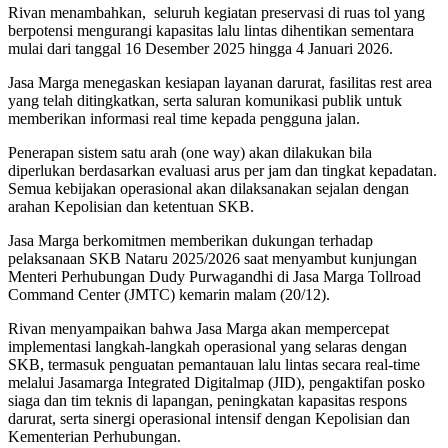
Rivan menambahkan, seluruh kegiatan preservasi di ruas tol yang
berpotensi mengurangi kapasitas lalu lintas dihentikan sementara
mulai dari tanggal 16 Desember 2025 hingga 4 Januari 2026.
Jasa Marga menegaskan kesiapan layanan darurat, fasilitas rest area
yang telah ditingkatkan, serta saluran komunikasi publik untuk
memberikan informasi real time kepada pengguna jalan.
Penerapan sistem satu arah (one way) akan dilakukan bila
diperlukan berdasarkan evaluasi arus per jam dan tingkat kepadatan.
Semua kebijakan operasional akan dilaksanakan sejalan dengan
arahan Kepolisian dan ketentuan SKB.
Jasa Marga berkomitmen memberikan dukungan terhadap
pelaksanaan SKB Nataru 2025/2026 saat menyambut kunjungan
Menteri Perhubungan Dudy Purwagandhi di Jasa Marga Tollroad
Command Center (JMTC) kemarin malam (20/12).
Rivan menyampaikan bahwa Jasa Marga akan mempercepat
implementasi langkah-langkah operasional yang selaras dengan
SKB, termasuk penguatan pemantauan lalu lintas secara real-time
melalui Jasamarga Integrated Digitalmap (JID), pengaktifan posko
siaga dan tim teknis di lapangan, peningkatan kapasitas respons
darurat, serta sinergi operasional intensif dengan Kepolisian dan
Kementerian Perhubungan.