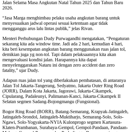
Jalan Selama Masa Angkutan Natal Tahun 2025 dan Tahun Baru
2026.
“Jasa Marga menghimbau pelaku usaha angkutan barang untuk
menyesuaikan jadwal operasi sesuai ketentuan agar tidak
mengganggu arus lalu lintas publik,” jelas Rivan.
Menteri Perhubungan Dudy Purwagandhi mengatakan, “Pengaturan
sekarang kita ada window time. Jadi ada 2 hari, kemudian 4 hari,
kita beri kesempatan angkutan barang menggunakan ruas jalan tol,
demikian juga yg non-tol. Tapi dalam pelaksaannya kita akan
mengevaluasi kondisi jalan. Harapannya kita dapat
menyelenggarakan Nataru ini dengan zero accident dan zero
fatality,” ujar Dudy.
Adapun ruas jalan tol yang diberlakukan pembatasan, di antaranya
Jalan Tol Jakarta-Tangerang, Sedyatmo, Jakarta Outer Ring Road
(JORR), Dalam Kota Jakarta, Jagorawi, Jakarta-Cikampek,
Cipularang, Padaleunyi, Palimanan-Kanci, Jakarta-Cikampek II
Selatan segmen Sadang-Bojongmangu (Fungsional).
Bogor Ring Road (BORR), Batang-Semarang, Krapyak-Jatingaleh,
Jatingaleh-Srondol, Jatingaleh-Muktiharjo, Semarang-Solo, Solo-
Ngawi, Solo-Yogyakarta-NYIA Kulonprogo segmen Kartasura-
Klaten-Prambanan, Surabaya-Gempol, Gempol-Pandaan, Pandaan-