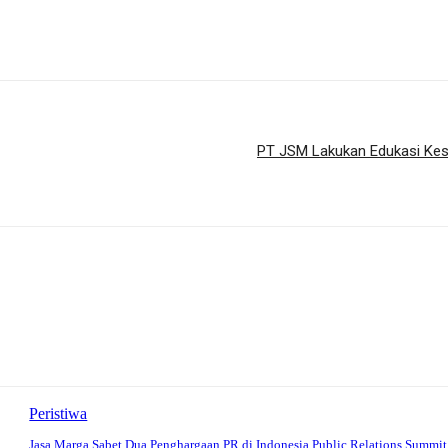
PT JSM Lakukan Edukasi Kese
Peristiwa
Jasa Marga Sabet Dua Penghargaan PR di Indonesia Public Relations Summi