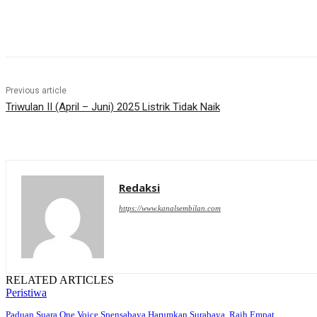
Share
Previous article
Triwulan II (April – Juni) 2025 Listrik Tidak Naik
Redaksi
https://www.kanalsembilan.com
RELATED ARTICLES
Peristiwa
Paduan Suara One Voice Spensabaya Harumkan Surabaya, Raih Empat