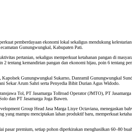
erkuat pemberdayaan ekonomi lokal sekaligus mendukung kelestarian
 Kecamatan Gunungwungkal, Kabupaten Pati.
ktivitas pertanian, sekaligus memperkuat ketahanan pangan di masyar
2 tentang kemandirian pangan dan ekonomi hijau, poin 6 tentang peme
o, Kapolsek Gunungwungkal Sukarno, Danramil Gunungwungkal Sundo
i Sekar Arum Sahri serta Penyedia Bibit Durian Agus Widodo.
 Transjawa Tol, PT Jasamarga Tollroad Operator (JMTO), PT Jasamar
 Solo dan PT Jasamarga Joga Bawen.
elopment Group Head Jasa Marga Lisye Octaviana, menegaskan bahwa 
 panjang yang mampu menciptakan lahan produktif baru, memperkuat ket
i pasar premium, setiap pohon diperkirakan menghasilkan 60–80 buah 