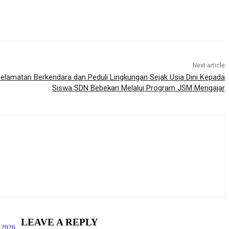
Next article
lamatan Berkendara dan Peduli Lingkungan Sejak Usia Dini Kepada
Siswa SDN Bebekan Melalui Program JSM Mengajar
LEAVE A REPLY
t 2026