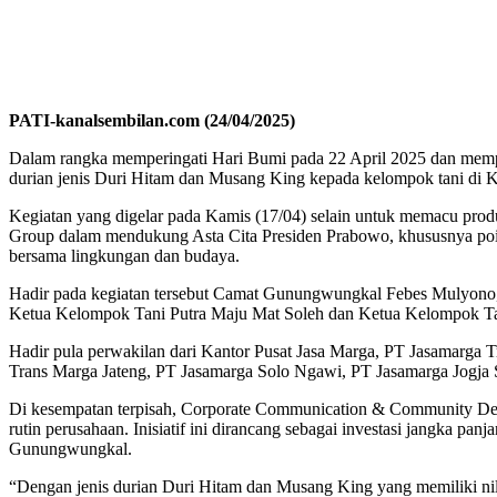
PATI-kanalsembilan.com (24/04/2025)
Dalam rangka memperingati Hari Bumi pada 22 April 2025 dan memp
durian jenis Duri Hitam dan Musang King kepada kelompok tani di
Kegiatan yang digelar pada Kamis (17/04) selain untuk memacu produ
Group dalam mendukung Asta Cita Presiden Prabowo, khususnya poin 
bersama lingkungan dan budaya.
Hadir pada kegiatan tersebut Camat Gunungwungkal Febes Mulyon
Ketua Kelompok Tani Putra Maju Mat Soleh dan Ketua Kelompok Tan
Hadir pula perwakilan dari Kantor Pusat Jasa Marga, PT Jasamarga
Trans Marga Jateng, PT Jasamarga Solo Ngawi, PT Jasamarga Jogja
Di kesempatan terpisah, Corporate Communication & Community Dev
rutin perusahaan. Inisiatif ini dirancang sebagai investasi jangka
Gunungwungkal.
“Dengan jenis durian Duri Hitam dan Musang King yang memiliki nila