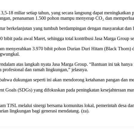
 13,5-18 miliar setiap tahun, yang secara langsung dapat meningkatka
ingkungan, penanaman 1.500 pohon mampu menyerap CO₂ dan memperluas t
uktur berkelanjutan yang tumbuh berdampingan dengan masyarakat dan l
00 bibit pada awal Maret, sehingga total kontribusi Jasa Marga Group 
am menyerahkan 3.970 bibit pohon Durian Duri Hitam (Black Thorn)
ngwungkal.
lam atas langkah nyata Jasa Marga Group. “Bantuan ini tak hanya m
 profesional dan ramah lingkungan,” jelasnya.
ahwa dukungan seperti ini akan mendorong ketahanan pangan dan mem
ent Goals (SDGs) yang difokuskan pada peningkatan kesejahteraan mas
TJSL melalui sinergi bersama komunitas lokal, pemerintah desa dan mitr
rian lingkungan bagi generasi mendatang. (za).