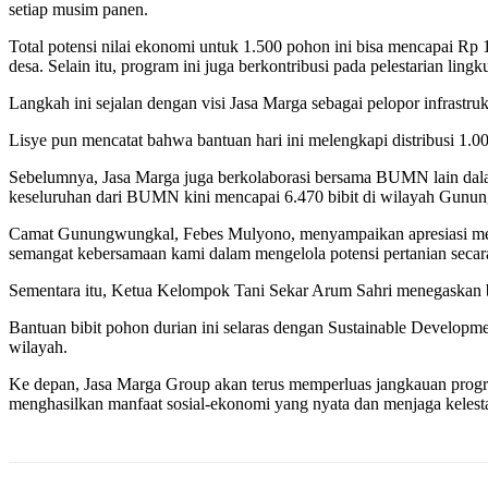
setiap musim panen.
Total potensi nilai ekonomi untuk 1.500 pohon ini bisa mencapai Rp
desa. Selain itu, program ini juga berkontribusi pada pelestarian l
Langkah ini sejalan dengan visi Jasa Marga sebagai pelopor infrastr
Lisye pun mencatat bahwa bantuan hari ini melengkapi distribusi 1.0
Sebelumnya, Jasa Marga juga berkolaborasi bersama BUMN lain dal
keseluruhan dari BUMN kini mencapai 6.470 bibit di wilayah Gunu
Camat Gunungwungkal, Febes Mulyono, menyampaikan apresiasi menda
semangat kebersamaan kami dalam mengelola potensi pertanian secara
Sementara itu, Ketua Kelompok Tani Sekar Arum Sahri menegaskan b
Bantuan bibit pohon durian ini selaras dengan Sustainable Developm
wilayah.
Ke depan, Jasa Marga Group akan terus memperluas jangkauan program 
menghasilkan manfaat sosial-ekonomi yang nyata dan menjaga kelesta