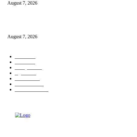
August 7, 2026
Paduan Suara One Voice Spensabaya Harumkan Surabaya, Raih Empat
Penghargaan di Thailand
August 7, 2026
POPULAR CATEGORY
Ekbis
1630
Hotel
1472
Tausiyah
1073
Agama
934
Peristiwa
632
Pendidikan
468
Pemerintahan
341