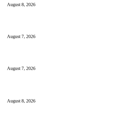
August 8, 2026
Pemkot Surabaya Beri Insentif Rp300 Ribu bagi Warga yang Rekam Aksi
Pencurian Fasum
August 7, 2026
Paduan Suara One Voice Spensabaya Harumkan Surabaya, Raih Empat
Penghargaan di Thailand
August 7, 2026
POPULAR POSTS
Ayat Kauniyah Itu Apa ?
August 8, 2026
Pemkot Surabaya Beri Insentif Rp300 Ribu bagi Warga yang Rekam Aksi
Pencurian Fasum