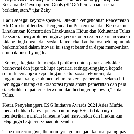
Sustainable Development Goals (SDGs) Perusahaan secara
berkelanjutan,” ujar Zaky.
Hadir sebagai keynote speaker, Direktur Pengendalian Pencemaran
Air Direktorat Jenderal Pengendalian Pencemaran dan Kerusakan
Lingkungan Kementerian Lingkungan Hidup dan Kehutanan Tulus
Laksono, menyoroti pentingnya peran dunia usaha dalam inovasi di
bidang lingkungan dan sosial. Ia menekankan bahwa peluang untuk
berkontribusi dalam inovasi ini sangat besar dan dapat memberikan
dampak positif yang luas.
“Semoga kegiatan ini menjadi platform untuk para stakeholder
berinovasi dan juga tak lupa apresiasi setinggi-tingginya kepada
seluruh pemangku kepentingan sektor sosial, ekonomi, dan
lingkungan yang telah menjadi mitra kerja pemerintah selama ini.
Sehingga diharapkan kolaborasi nyata antara pemerintah dan para
stakeholder dapat terus terwujud dan bertanggung jawab,” kata
Tulus.
Ketua Penyelenggara ESG Initiative Awards 2024 Aries Muftie,
menambahkan bahwa penerapan prinsip ESG tidak hanya
memberikan manfaat langsung bagi masyarakat dan lingkungan,
tetapi juga bagi perusahaan itu sendiri.
“The more you give, the more you get menjadi kalimat paling pas