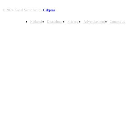
© 2024 Kanal Sembilan by
Cakpras
Redaksi
Disclaimer
Privacy
Advertisement
Contact us