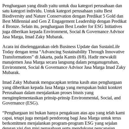
Penghargaan yang diraih yaitu untuk dua kategori perusahaan dan
satu kategori individu. Untuk kategori perusahaan yaitu Best
Biodiversity and Nature Conservation dengan Predikat 5 Gold dan
Best Millennial and Gen Z Engagement Leadership dengan Predikat
4 Bronze. Selain itu, penghargaan Best Leader for ESG Initiatives
juga diberikan kepada Environment, Social & Governance Advisor
Jasa Marga, Imad Zaky Mubarak.
Acara ini diselenggarakan oleh Business Update dan SustainLife
Today dengan tema “Advancing Sustainability Through Innovative
Transformations” di Jakarta, pada Kamis (8/8). Hadir mewakili
manajemen Jasa Marga secara langsung dalam penganugerahan,
Environment, Social & Governance Advisor Jasa Marga Imad Zaky
Mubarak.
Imad Zaky Mubarak mengucapkan terima kasih atas penghargaan
yang diberikan kepada Jasa Marga yang merupakan bukti konkret
Perusahaan dalam menjalankan proses bisnis yang
mengimplementasikan prinsip-prinsip Environmental, Social, and
Governance (ESG).
“Penghargaan ini bukan hanya pengakuan atas apa yang telah kami
capai, tetapi juga menjadi pendorong bagi Jasa Marga untuk terus
berkomitmen menjalankan program-program ESG yang sejalan
dengan visi dan misi perusahaan serta mendukung pencapaian