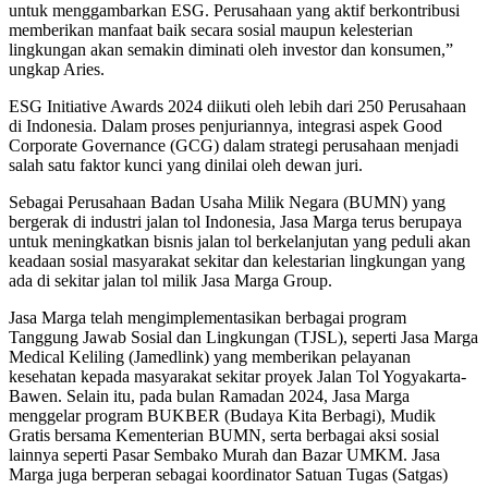
untuk menggambarkan ESG. Perusahaan yang aktif berkontribusi
memberikan manfaat baik secara sosial maupun kelesterian
lingkungan akan semakin diminati oleh investor dan konsumen,”
ungkap Aries.
ESG Initiative Awards 2024 diikuti oleh lebih dari 250 Perusahaan
di Indonesia. Dalam proses penjuriannya, integrasi aspek Good
Corporate Governance (GCG) dalam strategi perusahaan menjadi
salah satu faktor kunci yang dinilai oleh dewan juri.
Sebagai Perusahaan Badan Usaha Milik Negara (BUMN) yang
bergerak di industri jalan tol Indonesia, Jasa Marga terus berupaya
untuk meningkatkan bisnis jalan tol berkelanjutan yang peduli akan
keadaan sosial masyarakat sekitar dan kelestarian lingkungan yang
ada di sekitar jalan tol milik Jasa Marga Group.
Jasa Marga telah mengimplementasikan berbagai program
Tanggung Jawab Sosial dan Lingkungan (TJSL), seperti Jasa Marga
Medical Keliling (Jamedlink) yang memberikan pelayanan
kesehatan kepada masyarakat sekitar proyek Jalan Tol Yogyakarta-
Bawen. Selain itu, pada bulan Ramadan 2024, Jasa Marga
menggelar program BUKBER (Budaya Kita Berbagi), Mudik
Gratis bersama Kementerian BUMN, serta berbagai aksi sosial
lainnya seperti Pasar Sembako Murah dan Bazar UMKM. Jasa
Marga juga berperan sebagai koordinator Satuan Tugas (Satgas)