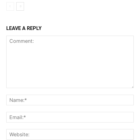
LEAVE A REPLY
Comment:
Na
Ema
Web