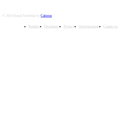
© 2024 Kanal Sembilan by
Cakpras
Redaksi
Disclaimer
Privacy
Advertisement
Contact us