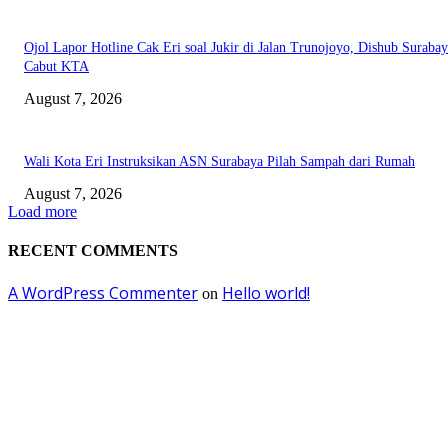
Ojol Lapor Hotline Cak Eri soal Jukir di Jalan Trunojoyo, Dishub Suraba
Cabut KTA
August 7, 2026
Wali Kota Eri Instruksikan ASN Surabaya Pilah Sampah dari Rumah
August 7, 2026
Load more
RECENT COMMENTS
A WordPress Commenter
Hello world!
on
EDITOR PICKS
Pemkot Surabaya Beri Insentif Rp300 Ribu bagi Warga yang Rekam Aksi
Pencurian Fasum