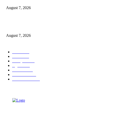
August 7, 2026
Ojol Lapor Hotline Cak Eri soal Jukir di Jalan Trunojoyo, Dishub Suraba
Cabut KTA
August 7, 2026
POPULAR CATEGORY
Ekbis
1630
Hotel
1472
Tausiyah
1072
Agama
934
Peristiwa
632
Pendidikan
468
Pemerintahan
341