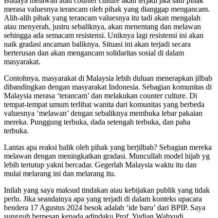
Budaya melawan atau counter culture akan terjadi jika satu pihak
merasa valuesnya terancam oleh pihak yang dianggap mengancam.
Alih-alih pihak yang terancam valuesnya itu tadi akan mengalah
atau menyerah, justru sebaliknya, akan menentang dan melawan
sehingga ada semacam resistensi. Uniknya lagi resistensi ini akan
naik gradasi ancaman baliknya. Situasi ini akan terjadi secara
berterusan dan akan mengancam solidaritas sosial di dalam
masyarakat.
Contohnya, masyarakat di Malaysia lebih duluan menerapkan jilbab
dibandingkan dengan masyarakat Indonesia. Sebagian komunitas di
Malaysia merasa ‘terancam’ dan melakukan counter culture. Di
tempat-tempat umum terlihat wanita dari komunitas yang berbeda
valuesnya ‘melawan’ dengan sebaliknya membuka lebar pakaian
mereka. Punggung terbuka, dada setengah terbuka, dan paha
terbuka.
Lantas apa reaksi balik oleh pihak yang berjilbab? Sebagian mereka
melawan dengan meningkatkan gradasi. Muncullah model hijab yg
lebih tertutup yakni bercadar. Gegerlah Malaysia waktu itu dan
mulai melarang ini dan melarang itu.
Inilah yang saya maksud tindakan atau kebijakan publik yang tidak
perlu. Jika seandainya apa yang terjadi di dalam konteks upacara
bendera 17 Agustus 2024 besok adalah ‘ide baru’ dari BPIP. Saya
sungguh berpesan kepada adindaku Prof. Yudian Wahyudi.