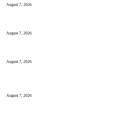
August 7, 2026
Paduan Suara One Voice Spensabaya Harumkan Surabaya, Raih Empat
Penghargaan di Thailand
August 7, 2026
Ojol Lapor Hotline Cak Eri soal Jukir di Jalan Trunojoyo, Dishub Suraba
Cabut KTA
August 7, 2026
POPULAR POSTS
Pemkot Surabaya Beri Insentif Rp300 Ribu bagi Warga yang Rekam Aksi
Pencurian Fasum
August 7, 2026
Paduan Suara One Voice Spensabaya Harumkan Surabaya, Raih Empat
Penghargaan di Thailand