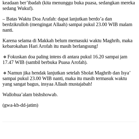
keadaan ber’ibadah (kita menunggu buka puasa, sedangkan mereka
sedang Wukuf).
– Batas Waktu Doa Arafah: dapat lanjutkan berdo’a dan
berdzikrulloh (mengingat Allaah) sampai pukul 23.00 WIB malam
nanti.
Karena selama di Makkah belum memasuki waktu Maghrib, maka
kebarokahan Hari Arofah itu masih berlangsung!
🔹Fokuskan doa paling intens di antara pukul 16.20 sampai jam
17.47 WIB (sambil berbuka Puasa Arofah).
🔹Namun jika hendak lanjutkan setelah Sholat Maghrib dan Isya’
sampai pukul 23.00 WIB nanti, maka itu masih termasuk waktu
yang sangat bagus, insyaa Allaah mustajabah!
Wallohua’alam bishshowab.
(gwa-kb-dd-jatim)