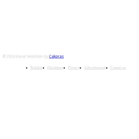
FOLLOW US
© 2024 Kanal Sembilan by
Cakpras
Redaksi
Disclaimer
Privacy
Advertisement
Contact us