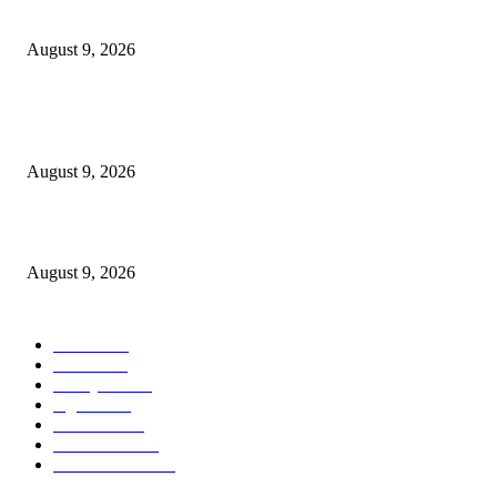
Peran Swasta
August 9, 2026
Semarak Menyambut Kemerdekaan, Swiss-Belinn Manyar Gelar Kids Ru
Competition 2026
August 9, 2026
Telkom Rampungkan Spin-Off InfraCo Tahap 2 Senilai Rp49,9 Triliun
August 9, 2026
POPULAR CATEGORY
Ekbis
1637
Hotel
1474
Tausiyah
1076
Agama
939
Peristiwa
632
Pendidikan
469
Pemerintahan
342