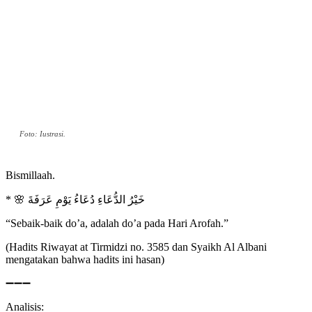
Foto: Iustrasi.
Bismillaah.
* 🌸 خَيْرُ الدُّعَاءِ دُعَاءُ يَوْمِ عَرَفَةَ
“Sebaik-baik do’a, adalah do’a pada Hari Arofah.”
(Hadits Riwayat at Tirmidzi no. 3585 dan Syaikh Al Albani
mengatakan bahwa hadits ini hasan)
➖➖➖
Analisis: