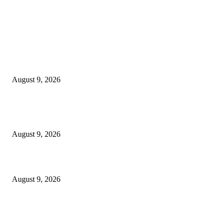
EDITOR PICKS
ATI Dorong Model Baru Pembiayaan Jalan Tol: Kurangi Beban APBN, Pe
Peran Swasta
August 9, 2026
Semarak Menyambut Kemerdekaan, Swiss-Belinn Manyar Gelar Kids Ru
Competition 2026
August 9, 2026
Telkom Rampungkan Spin-Off InfraCo Tahap 2 Senilai Rp49,9 Triliun
August 9, 2026
POPULAR POSTS
ATI Dorong Model Baru Pembiayaan Jalan Tol: Kurangi Beban APBN, Pe