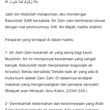
مَاءُ زَمْزَمَ لِمَا شُرِبَ لَهُ
Jabir bin Abdullah melaporkan, aku mendengar
Rasulullah SAW bersabda: ‘Air Zam-zam berkhasiat sesuai
dengan niat peminumnya. (HR. Ibn Majah, hadits shahih)
Pelajaran yang terdapat di dalam hadits:
1- Air Zam-Zam bukanlah air yang asing bagi kaum
Muslimin. Air ini mempunyai keutamaan yang sangat
banyak. Rasulullah telah menjelaskan kegunaan air
tersebut. Beliau bersabda,”Sebaik-baik air yang ada di
muka bumi adalah Zam-Zam. Di dalamnya terdapat
makanan yang mengenyangkan dan penawar penyakit.
(Bidayah wan-Nihayah, Ibnu Katsir, 2/244-245.)
2- Demikianlah keberkahan dan keistimewaan yang Allah
Ta’ala berikan kepada air zamzam. Kita jumpai sebagai