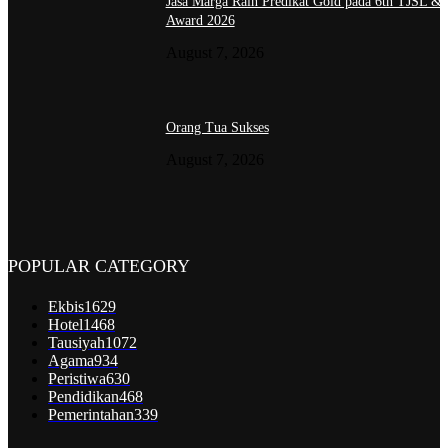
Jasa Marga Raih Predikat Gold pada 6th TJSL &
Award 2026
August 7, 2026
Orang Tua Sukses
August 7, 2026
POPULAR CATEGORY
Ekbis
1629
Hotel
1468
Tausiyah
1072
Agama
934
Peristiwa
630
Pendidikan
468
Pemerintahan
339