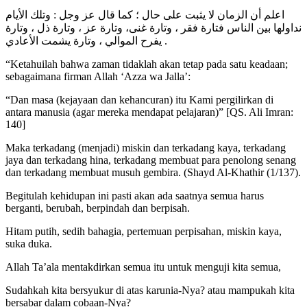
اعلم أن الزمان لا يثبت على حال ؛ كما قال عز وجل : وتلك الأيام
نداولها بين الناس فتارة فقر ، وتارة غنى، وتارة عز ، وتارة ذل ، وتارة
يفرح الموالي ، وتارة يشمت الأعادي .
“Ketahuilah bahwa zaman tidaklah akan tetap pada satu keadaan;
sebagaimana firman Allah ‘Azza wa Jalla’:
“Dan masa (kejayaan dan kehancuran) itu Kami pergilirkan di
antara manusia (agar mereka mendapat pelajaran)” [QS. Ali Imran:
140]
Maka terkadang (menjadi) miskin dan terkadang kaya, terkadang
jaya dan terkadang hina, terkadang membuat para penolong senang
dan terkadang membuat musuh gembira. (Shayd Al-Khathir (1/137).
Begitulah kehidupan ini pasti akan ada saatnya semua harus
berganti, berubah, berpindah dan berpisah.
Hitam putih, sedih bahagia, pertemuan perpisahan, miskin kaya,
suka duka.
Allah Ta’ala mentakdirkan semua itu untuk menguji kita semua,
Sudahkah kita bersyukur di atas karunia-Nya? atau mampukah kita
bersabar dalam cobaan-Nya?