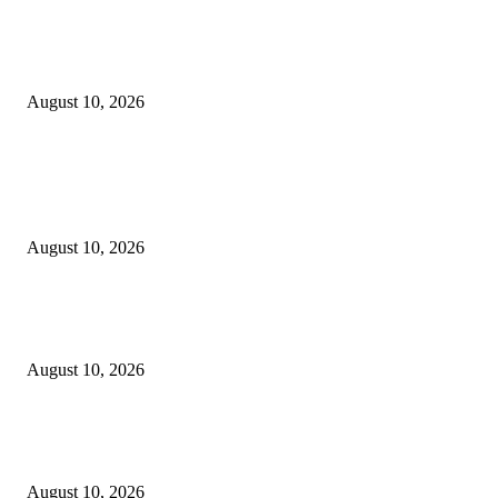
BATIQA Hotel Darmo Surabaya Rayakan Anniversary ke-8 Bertemakan
“HASTABRATA”
August 10, 2026
POPULAR POSTS
Jangan sekali kali mengKROPOSkan Banom NU Apalagi menambah KR
di tubuh NU…
August 10, 2026
Fun Match Midtown Indonesia 2026, Perkuat Sportivitas dan Kebersamaa
Antar-Hotel
August 10, 2026
BATIQA Hotel Darmo Surabaya Rayakan Anniversary ke-8 Bertemakan
“HASTABRATA”
August 10, 2026