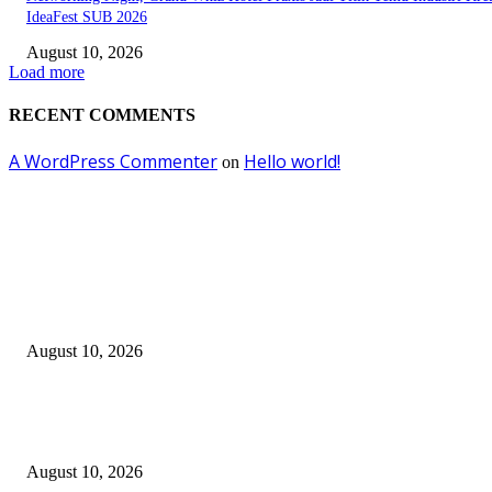
IdeaFest SUB 2026
August 10, 2026
Load more
RECENT COMMENTS
A WordPress Commenter
Hello world!
on
EDITOR PICKS
Jangan sekali kali mengKROPOSkan Banom NU Apalagi menambah KR
di tubuh NU…
August 10, 2026
Fun Match Midtown Indonesia 2026, Perkuat Sportivitas dan Kebersamaa
Antar-Hotel
August 10, 2026