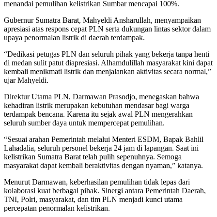
menandai pemulihan kelistrikan Sumbar mencapai 100%.
Gubernur Sumatra Barat, Mahyeldi Ansharullah, menyampaikan
apresiasi atas respons cepat PLN serta dukungan lintas sektor dalam
upaya penormalan listrik di daerah terdampak.
“Dedikasi petugas PLN dan seluruh pihak yang bekerja tanpa henti
di medan sulit patut diapresiasi. Alhamdulillah masyarakat kini dapat
kembali menikmati listrik dan menjalankan aktivitas secara normal,”
ujar Mahyeldi.
Direktur Utama PLN, Darmawan Prasodjo, menegaskan bahwa
kehadiran listrik merupakan kebutuhan mendasar bagi warga
terdampak bencana. Karena itu sejak awal PLN mengerahkan
seluruh sumber daya untuk mempercepat pemulihan.
“Sesuai arahan Pemerintah melalui Menteri ESDM, Bapak Bahlil
Lahadalia, seluruh personel bekerja 24 jam di lapangan. Saat ini
kelistrikan Sumatra Barat telah pulih sepenuhnya. Semoga
masyarakat dapat kembali beraktivitas dengan nyaman,” katanya.
Menurut Darmawan, keberhasilan pemulihan tidak lepas dari
kolaborasi kuat berbagai pihak. Sinergi antara Pemerintah Daerah,
TNI, Polri, masyarakat, dan tim PLN menjadi kunci utama
percepatan penormalan kelistrikan.