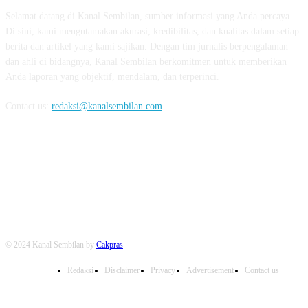
Selamat datang di Kanal Sembilan, sumber informasi yang Anda percaya.
Di sini, kami mengutamakan akurasi, kredibilitas, dan kualitas dalam setiap
berita dan artikel yang kami sajikan. Dengan tim jurnalis berpengalaman
dan ahli di bidangnya, Kanal Sembilan berkomitmen untuk memberikan
Anda laporan yang objektif, mendalam, dan terperinci.
Contact us:
redaksi@kanalsembilan.com
FOLLOW US
© 2024 Kanal Sembilan by
Cakpras
Redaksi
Disclaimer
Privacy
Advertisement
Contact us