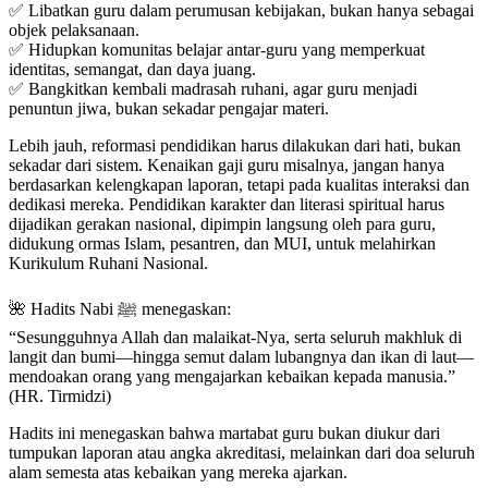
✅ Libatkan guru dalam perumusan kebijakan, bukan hanya sebagai
objek pelaksanaan.
✅ Hidupkan komunitas belajar antar-guru yang memperkuat
identitas, semangat, dan daya juang.
✅ Bangkitkan kembali madrasah ruhani, agar guru menjadi
penuntun jiwa, bukan sekadar pengajar materi.
Lebih jauh, reformasi pendidikan harus dilakukan dari hati, bukan
sekadar dari sistem. Kenaikan gaji guru misalnya, jangan hanya
berdasarkan kelengkapan laporan, tetapi pada kualitas interaksi dan
dedikasi mereka. Pendidikan karakter dan literasi spiritual harus
dijadikan gerakan nasional, dipimpin langsung oleh para guru,
didukung ormas Islam, pesantren, dan MUI, untuk melahirkan
Kurikulum Ruhani Nasional.
🌺 Hadits Nabi ﷺ menegaskan:
“Sesungguhnya Allah dan malaikat-Nya, serta seluruh makhluk di
langit dan bumi—hingga semut dalam lubangnya dan ikan di laut—
mendoakan orang yang mengajarkan kebaikan kepada manusia.”
(HR. Tirmidzi)
Hadits ini menegaskan bahwa martabat guru bukan diukur dari
tumpukan laporan atau angka akreditasi, melainkan dari doa seluruh
alam semesta atas kebaikan yang mereka ajarkan.