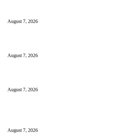
Pemkot Surabaya Beri Insentif Rp300 Ribu bagi Warga yang Rekam Aksi
Pencurian Fasum
August 7, 2026
Paduan Suara One Voice Spensabaya Harumkan Surabaya, Raih Empat
Penghargaan di Thailand
August 7, 2026
Ojol Lapor Hotline Cak Eri soal Jukir di Jalan Trunojoyo, Dishub Suraba
Cabut KTA
August 7, 2026
POPULAR POSTS
Pemkot Surabaya Beri Insentif Rp300 Ribu bagi Warga yang Rekam Aksi
Pencurian Fasum
August 7, 2026