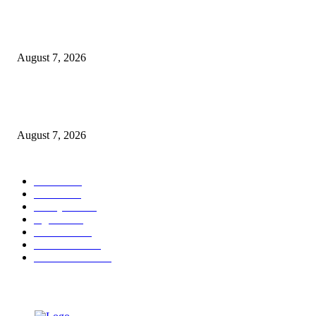
Paduan Suara One Voice Spensabaya Harumkan Surabaya, Raih Empat
Penghargaan di Thailand
August 7, 2026
Ojol Lapor Hotline Cak Eri soal Jukir di Jalan Trunojoyo, Dishub Suraba
Cabut KTA
August 7, 2026
POPULAR CATEGORY
Ekbis
1630
Hotel
1472
Tausiyah
1072
Agama
934
Peristiwa
632
Pendidikan
468
Pemerintahan
341