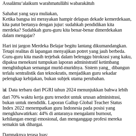
Assalāmu‘alaikum warahmatullāhi wabarakātuh
Sahabat yang saya muliakan,
Ketika bangsa ini merayakan hampir delapan dekade kemerdekaan,
kita patut bertanya dengan jujur: sudahkah pendidikan kita
merdeka? Sudahkah guru-guru kita benar-benar dimerdekakan
dalam mengajar?
Hari ini jargon Merdeka Belajar begitu lantang dikumandangkan.
Tetapi realitas di lapangan menyajikan potret yang jauh berbeda.
Guru-guru kita masih terjebak dalam belenggu birokrasi yang kaku,
dipaksa menekuni tumpukan laporan administratif ketimbang
menghidupkan semangat murid-muridnya. Sistem yang_ dibangun
terlalu sentralistik dan teknokratis, menjadikan guru sekadar
pelengkap kebijakan, bukan subjek utama perubahan.
📊 Data terbaru dari PGRI tahun 2024 menunjukkan bahwa lebih
dari 70% waktu kerja guru tersedot untuk urusan administrasi,
bukan untuk mendidik. Laporan Gallup Global Teacher Status
Index 2022 menempatkan guru Indonesia pada posisi yang
mengkhawatirkan: 44% di antaranya mengalami burnout,
kehilangan energi emosional, dan menganggap profesi mereka
semakin tak dihargai.
Dampaknya terasa luas: