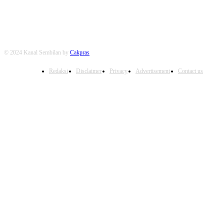
© 2024 Kanal Sembilan by
Cakpras
Redaksi
Disclaimer
Privacy
Advertisement
Contact us