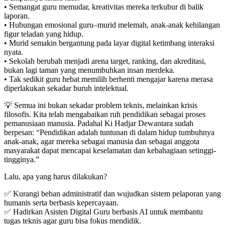
• Semangat guru memudar, kreativitas mereka terkubur di balik
laporan.
• Hubungan emosional guru–murid melemah, anak-anak kehilangan
figur teladan yang hidup.
• Murid semakin bergantung pada layar digital ketimbang interaksi
nyata.
• Sekolah berubah menjadi arena target, ranking, dan akreditasi,
bukan lagi taman yang menumbuhkan insan merdeka.
• Tak sedikit guru hebat memilih berhenti mengajar karena merasa
diperlakukan sekadar buruh intelektual.
💡 Semua ini bukan sekadar problem teknis, melainkan krisis
filosofis. Kita telah mengabaikan ruh pendidikan sebagai proses
pemanusiaan manusia. Padahal Ki Hadjar Dewantara sudah
berpesan: “Pendidikan adalah tuntunan di dalam hidup tumbuhnya
anak-anak, agar mereka sebagai manusia dan sebagai anggota
masyarakat dapat mencapai keselamatan dan kebahagiaan setinggi-
tingginya.”
Lalu, apa yang harus dilakukan?
✅ Kurangi beban administratif dan wujudkan sistem pelaporan yang
humanis serta berbasis kepercayaan.
✅ Hadirkan Asisten Digital Guru berbasis AI untuk membantu
tugas teknis agar guru bisa fokus mendidik.