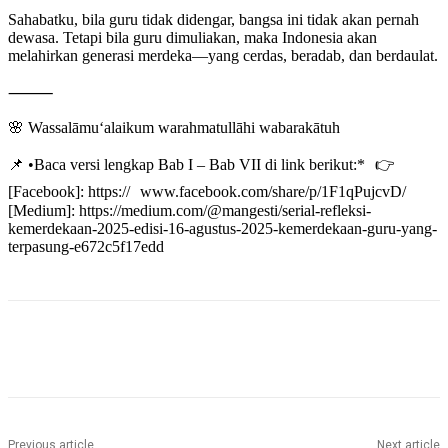
Sahabatku, bila guru tidak didengar, bangsa ini tidak akan pernah
dewasa. Tetapi bila guru dimuliakan, maka Indonesia akan
melahirkan generasi merdeka—yang cerdas, beradab, dan berdaulat.
⸻
🌸 Wassalāmu‘alaikum warahmatullāhi wabarakātuh
📌 •Baca versi lengkap Bab I – Bab VII di link berikut:* 👉
[Facebook]: https:// www.facebook.com/share/p/1F1qPujcvD/
[Medium]: https://medium.com/@mangesti/serial-refleksi-
kemerdekaan-2025-edisi-16-agustus-2025-kemerdekaan-guru-yang-
terpasung-e672c5f17edd
Previous article
Next article