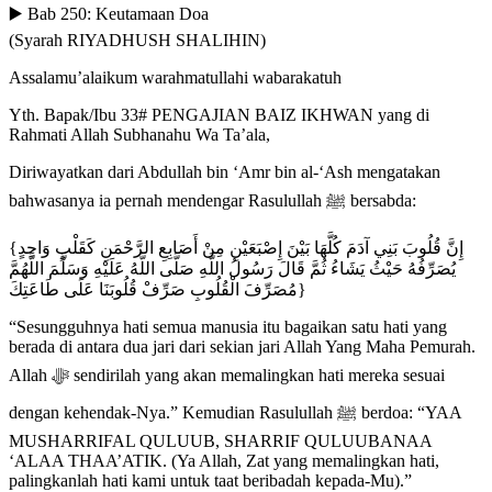
▶️ Bab 250: Keutamaan Doa
(Syarah RIYADHUSH SHALIHIN)
Assalamu’alaikum warahmatullahi wabarakatuh
Yth. Bapak/Ibu 33# PENGAJIAN BAIZ IKHWAN yang di
Rahmati Allah Subhanahu Wa Ta’ala,
Diriwayatkan dari Abdullah bin ‘Amr bin al-‘Ash mengatakan
bahwasanya ia pernah mendengar Rasulullah ﷺ bersabda:
{إِنَّ قُلُوبَ بَنِي آدَمَ كُلَّهَا بَيْنَ إِصْبَعَيْنِ مِنْ أَصَابِعِ الرَّحْمَنِ كَقَلْبٍ وَاحِدٍ
يُصَرِّفُهُ حَيْثُ يَشَاءُ ثُمَّ قَالَ رَسُولُ اللَّهِ صَلَّى اللَّهُ عَلَيْهِ وَسَلَّمَ اللَّهُمَّ
مُصَرِّفَ الْقُلُوبِ صَرِّفْ قُلُوبَنَا عَلَى طَاعَتِكَ}
“Sesungguhnya hati semua manusia itu bagaikan satu hati yang
berada di antara dua jari dari sekian jari Allah Yang Maha Pemurah.
Allah ﷻ sendirilah yang akan memalingkan hati mereka sesuai
dengan kehendak-Nya.” Kemudian Rasulullah ﷺ berdoa: “YAA
MUSHARRIFAL QULUUB, SHARRIF QULUUBANAA
‘ALAA THAA’ATIK. (Ya Allah, Zat yang memalingkan hati,
palingkanlah hati kami untuk taat beribadah kepada-Mu).”