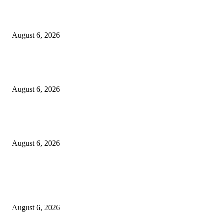
Surabaya Perkuat Gerakan Pilah Sampah, Lomba Pisang Danor Jadi Lang
Awal Menuju Kampung Pancasila
August 6, 2026
Dewan Da’wah Blitar Perkuat Pembinaan dan Kepedulian Sosial di Kamp
Merah Putih
August 6, 2026
DA’I MUDA PERKUAT SINERGI DAKWAH DALAM SILATURAHMI
BERSAMA DR. KH. FATHUR ROHMAN, M.PD.I
August 6, 2026
POPULAR POSTS
Surabaya Perkuat Gerakan Pilah Sampah, Lomba Pisang Danor Jadi Lang
Awal Menuju Kampung Pancasila
August 6, 2026