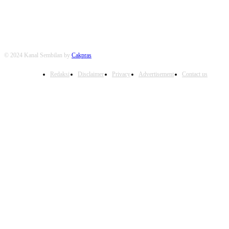
© 2024 Kanal Sembilan by
Cakpras
Redaksi
Disclaimer
Privacy
Advertisement
Contact us