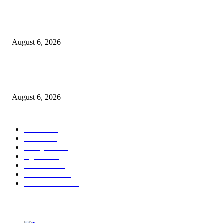
Dewan Da’wah Blitar Perkuat Pembinaan dan Kepedulian Sosial di Kamp
Merah Putih
August 6, 2026
DA’I MUDA PERKUAT SINERGI DAKWAH DALAM SILATURAHMI
BERSAMA DR. KH. FATHUR ROHMAN, M.PD.I
August 6, 2026
POPULAR CATEGORY
Ekbis
1623
Hotel
1468
Tausiyah
1070
Agama
931
Peristiwa
629
Pendidikan
465
Pemerintahan
339