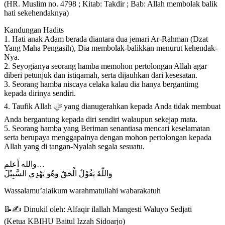
(HR. Muslim no. 4798 ; Kitab: Takdir ; Bab: Allah membolak balik
hati sekehendaknya)
Kandungan Hadits
1. Hati anak Adam berada diantara dua jemari Ar-Rahman (Dzat
Yang Maha Pengasih), Dia membolak-balikkan menurut kehendak-
Nya.
2. Seyogianya seorang hamba memohon pertolongan Allah agar
diberi petunjuk dan istiqamah, serta dijauhkan dari kesesatan.
3. Seorang hamba niscaya celaka kalau dia hanya bergantimg
kepada dirinya sendiri.
4. Taufik Allah ﷻ yang dianugerahkan kepada Anda tidak membuat
Anda bergantung kepada diri sendiri walaupun sekejap mata.
5. Seorang hamba yang Beriman senantiasa mencari keselamatan
serta berupaya menggapainya dengan mohon pertolongan kepada
Allah yang di tangan-Nyalah segala sesuatu.
والله أعلم…
وَاللّٰهُ يَقُوْلُ الْحَقْ وَهُوَ يَهْدِي السَّبِيْلَ
Wassalamu’alaikum warahmatullahi wabarakatuh
📝✍️ Dinukil oleh: Alfaqir ilallah Mangesti Waluyo Sedjati
(Ketua KBIHU Baitul Izzah Sidoarjo)