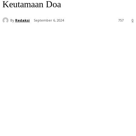
Keutamaan Doa
By
Redaksi
September 6, 2024
757
0