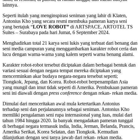
lainnya.
Seperti itulah yang menginspirasi seniman yang lahir di Klaten,
Antonius Kho yang secara resmi membuka pameran karya seni
yang bertajuk “
LOVE ROBOT”
di ARTSPACE, ARTOTEL TS
Suites – Surabaya pada hari Jumat, 6 September 2024.
Menghadirkan total 21 karya seni lukis yang terbuat dari benang dan
seni media campuran yang menggambarkan karakter robot ceria dan
lucu dengan warna-warna yang kalem seperti warna benang alami.
Karakter robot-robot tersebut diciptakan dalam berbagai bentuk dan
variasi sesuai dengan negara tempat mereka diciptakan yang
mencerminkan akar budaya negara-negara tersebut seperti;
Tiongkok, Jepang, dan Korea. Robot-robot berpenampilan Asia
yang mungil dan imut tidak seperti di Amerika. Pembukaan pameran
seni ini diawali dengan
press conference
dengan rekan- rekan media.
Dimulai dari menceritakan awal mula ketertarikan Antonius
terhadap seni dan perjalanannya sebagai seniman. Antonius Kho
memiliki pengalaman seni rupa internasional yang luas, mulai dari
tahun 1984 hingga 2020. Ia banyak mengadakan pameran tunggal
di berbagai negara termasuk india, India, Jerman, Belanda, Prancis,
Amerika Serikat, Korea Selatan, dan Tiongkok. Kemudian
dilanjutkan dengan sesi tanya jawab dari rekan- rekan media.