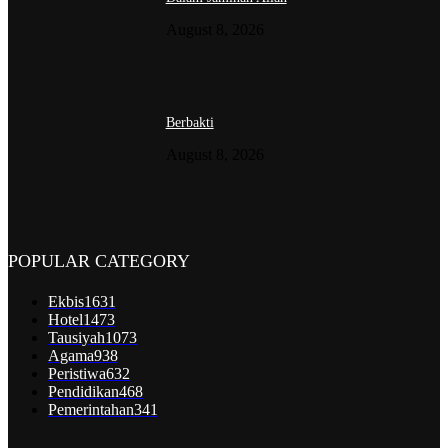
August 8, 2026
Berbakti
August 8, 2026
POPULAR CATEGORY
Ekbis
1631
Hotel
1473
Tausiyah
1073
Agama
938
Peristiwa
632
Pendidikan
468
Pemerintahan
341