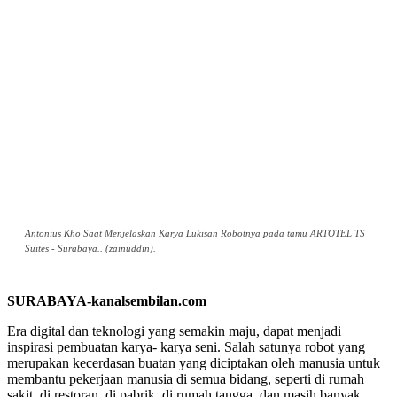
Antonius Kho Saat Menjelaskan Karya Lukisan Robotnya pada tamu ARTOTEL TS
Suites - Surabaya.. (zainuddin).
SURABAYA-kanalsembilan.com
Era digital dan teknologi yang semakin maju, dapat menjadi
inspirasi pembuatan karya- karya seni. Salah satunya robot yang
merupakan kecerdasan buatan yang diciptakan oleh manusia untuk
membantu pekerjaan manusia di semua bidang, seperti di rumah
sakit, di restoran, di pabrik, di rumah tangga, dan masih banyak