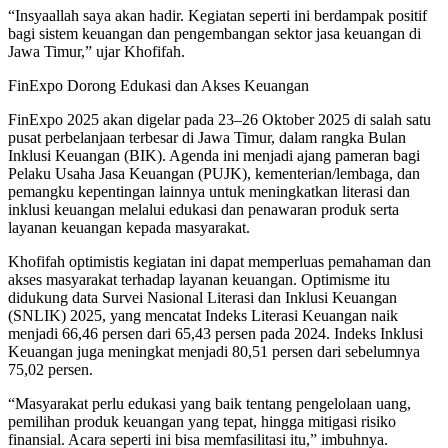
“Insyaallah saya akan hadir. Kegiatan seperti ini berdampak positif
bagi sistem keuangan dan pengembangan sektor jasa keuangan di
Jawa Timur,” ujar Khofifah.
FinExpo Dorong Edukasi dan Akses Keuangan
FinExpo 2025 akan digelar pada 23–26 Oktober 2025 di salah satu
pusat perbelanjaan terbesar di Jawa Timur, dalam rangka Bulan
Inklusi Keuangan (BIK). Agenda ini menjadi ajang pameran bagi
Pelaku Usaha Jasa Keuangan (PUJK), kementerian/lembaga, dan
pemangku kepentingan lainnya untuk meningkatkan literasi dan
inklusi keuangan melalui edukasi dan penawaran produk serta
layanan keuangan kepada masyarakat.
Khofifah optimistis kegiatan ini dapat memperluas pemahaman dan
akses masyarakat terhadap layanan keuangan. Optimisme itu
didukung data Survei Nasional Literasi dan Inklusi Keuangan
(SNLIK) 2025, yang mencatat Indeks Literasi Keuangan naik
menjadi 66,46 persen dari 65,43 persen pada 2024. Indeks Inklusi
Keuangan juga meningkat menjadi 80,51 persen dari sebelumnya
75,02 persen.
“Masyarakat perlu edukasi yang baik tentang pengelolaan uang,
pemilihan produk keuangan yang tepat, hingga mitigasi risiko
finansial. Acara seperti ini bisa memfasilitasi itu,” imbuhnya.