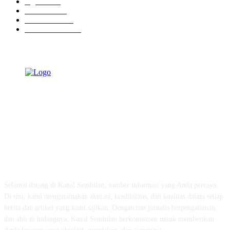
Agama
938
Peristiwa
632
Pendidikan
468
Pemerintahan
341
TENTANG KAMI
Selamat datang di Kanal Sembilan, sumber informasi yang Anda percaya.
Di sini, kami mengutamakan akurasi, kredibilitas, dan kualitas dalam setiap
berita dan artikel yang kami sajikan. Dengan tim jurnalis berpengalaman
dan ahli di bidangnya, Kanal Sembilan berkomitmen untuk memberikan