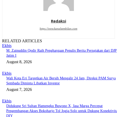
Redaksi
https://www.kanalsembilan.com
RELATED ARTICLES
Ekbis
M. Zainuddin Qodir Raih Penghargaan Penulis Berita Perpajakan dari DJP
Jatim I
August 8, 2026
Ekbis
Wali Kota Eri Targetkan Air Bersih Mengalir 24 Jam, Direksi PAM Surya
Sembada Diminta Libatkan Investor
August 7, 2026
Ekbis
Didukung Sri Sultan Hamengku Buwono X, Jasa Marga Percepat
Pengembangan Akses Bokoharjo Tol Jogja-Solo untuk Dukung Konektivit
DIY