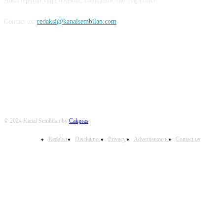
Anda laporan yang objektif, mendalam, dan terperinci.
Contact us:
redaksi@kanalsembilan.com
FOLLOW US
© 2024 Kanal Sembilan by
Cakpras
Redaksi
Disclaimer
Privacy
Advertisement
Contact us