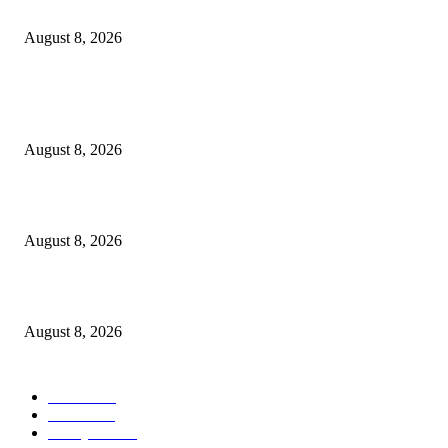
Berbakti
August 8, 2026
POPULAR POSTS
Dalam Jaminan Allah
August 8, 2026
Dalam Jaminan Allah
August 8, 2026
Berbakti
August 8, 2026
POPULAR CATEGORY
Ekbis
1631
Hotel
1473
Tausiyah
1073