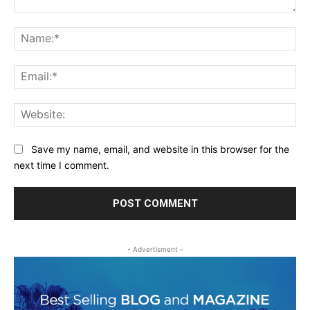
Comment:
Na
Ema
Web
Save my name, email, and website in this browser for the
next time I comment.
- Advertisment -