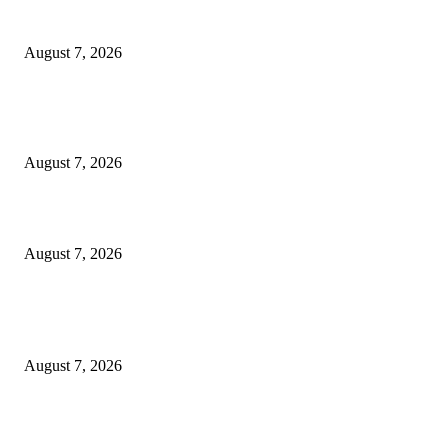
Mahasiswa Baru ITS Harus Jadi Pejuang Kedaulatan Teknologi Indonesia
August 7, 2026
Tri Rismaharini Ajak 7.060 Mahasiswa Baru ITS Jadi Generasi Tangguh d
Berdampak
August 7, 2026
Perkuat NKRI, Profesor ITS Gagas Sistem Otonom Maritim dan Udara
August 7, 2026
POPULAR POSTS
Mahasiswa Baru ITS Harus Jadi Pejuang Kedaulatan Teknologi Indonesia
August 7, 2026
Tri Rismaharini Ajak 7.060 Mahasiswa Baru ITS Jadi Generasi Tangguh d
Berdampak