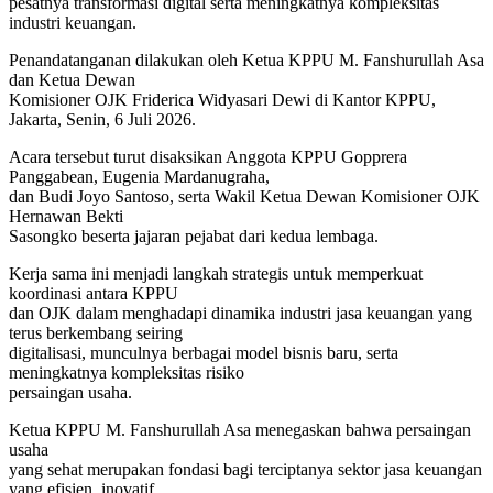
pesatnya transformasi digital serta meningkatnya kompleksitas
industri keuangan.
Penandatanganan dilakukan oleh Ketua KPPU M. Fanshurullah Asa
dan Ketua Dewan
Komisioner OJK Friderica Widyasari Dewi di Kantor KPPU,
Jakarta, Senin, 6 Juli 2026.
Acara tersebut turut disaksikan Anggota KPPU Gopprera
Panggabean, Eugenia Mardanugraha,
dan Budi Joyo Santoso, serta Wakil Ketua Dewan Komisioner OJK
Hernawan Bekti
Sasongko beserta jajaran pejabat dari kedua lembaga.
Kerja sama ini menjadi langkah strategis untuk memperkuat
koordinasi antara KPPU
dan OJK dalam menghadapi dinamika industri jasa keuangan yang
terus berkembang seiring
digitalisasi, munculnya berbagai model bisnis baru, serta
meningkatnya kompleksitas risiko
persaingan usaha.
Ketua KPPU M. Fanshurullah Asa menegaskan bahwa persaingan
usaha
yang sehat merupakan fondasi bagi terciptanya sektor jasa keuangan
yang efisien, inovatif,