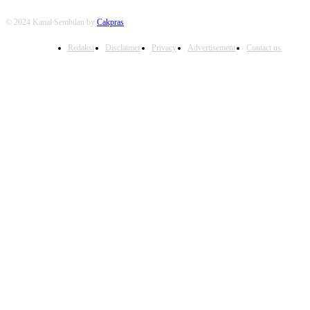
© 2024 Kanal Sembilan by
Cakpras
Redaksi
Disclaimer
Privacy
Advertisement
Contact us