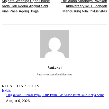
Majesta Wedding Open House
The Alana Surabaya Rayakan
pada Hari Kedua Angkat Seni
Anniversary ke-13 dengan
Rias Paes Ageng Jogja
Mengusung Nilai Inklusivitas
Redaksi
https://www.kanalsembilan.com
RELATED ARTICLES
Ekbis
Tingkatkan Literasi Pajak, DJP Jatim–GP Ansor Jatim Jalin Kerja Sama
August 6, 2026