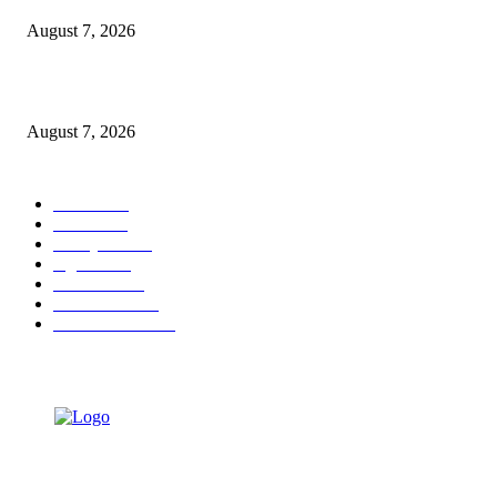
August 7, 2026
Perkuat NKRI, Profesor ITS Gagas Sistem Otonom Maritim dan Udara
August 7, 2026
POPULAR CATEGORY
Ekbis
1624
Hotel
1468
Tausiyah
1070
Agama
932
Peristiwa
630
Pendidikan
468
Pemerintahan
339