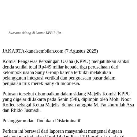
Suasana sidang di kantor KPPU. (ist.
JAKARTA-kanalsembilan.com (7 Agustus 2025)
Komisi Pengawas Persaingan Usaha (KPPU) menjatuhkan sanksi
denda senilai total Rp449 miliar kepada tiga perusahaan dari
kelompok usaha Sany Group karena terbukti melakukan
pelanggaran integrasi vertikal dan penguasaan pasar dalam
penjualan truk merek Sany di Indonesia.
Putusan tersebut disampaikan dalam sidang Majelis Komisi KPPU
yang digelar di Jakarta pada Senin (5/8), dipimpin oleh Moh. Noor
Rofieq sebagai Ketua Majelis, dengan anggota M. Fanshurullah Asa
dan Rhido Jusmadi.
Pelanggaran dan Tindakan Diskriminatif
Perkara ini berawal dari laporan masyarakat mengenai dugaan
pelanggaran terhadap Pasal 14 dan Pasal 19 huruf a, b, c, dan d