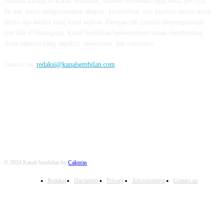
Selamat datang di Kanal Sembilan, sumber informasi yang Anda percaya.
Di sini, kami mengutamakan akurasi, kredibilitas, dan kualitas dalam setiap
berita dan artikel yang kami sajikan. Dengan tim jurnalis berpengalaman
dan ahli di bidangnya, Kanal Sembilan berkomitmen untuk memberikan
Anda laporan yang objektif, mendalam, dan terperinci.
Contact us:
redaksi@kanalsembilan.com
FOLLOW US
© 2024 Kanal Sembilan by
Cakpras
Redaksi
Disclaimer
Privacy
Advertisement
Contact us