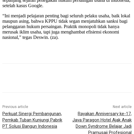
sepanjang sejarah penegakan hukum persaingan usaha di Indonesia,
setelah kasus Google.
“Ini menjadi pelajaran penting bagi seluruh pelaku usaha, baik lokal
maupun asing, bahwa KPPU tidak segan menjatuhkan sanksi bagi
pelanggaran hukum persaingan. Praktik monopoli tidak hanya
merusak iklim usaha, tapi juga menghambat efisiensi ekonomi
nasional,” tegas Deswin. (za).
Previous article
Next article
Perkuat Sinergi Pembangunan,
Rayakan Anniversary ke-17,
Pemkab Tuban Kunjungi Pabrik
Java Paragon Hotel Ajak Anak
PT Solusi Bangun Indonesia
Down Syndrome Belajar Jadi
Pramusaji Profesional