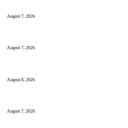
Pemkot Surabaya Beri Insentif Rp300 Ribu bagi Warga yang Rekam Aksi
Pencurian Fasum
August 7, 2026
Paduan Suara One Voice Spensabaya Harumkan Surabaya, Raih Empat
Penghargaan di Thailand
August 7, 2026
POPULAR POSTS
Ayat Kauniyah Itu Apa ?
August 8, 2026
Pemkot Surabaya Beri Insentif Rp300 Ribu bagi Warga yang Rekam Aksi
Pencurian Fasum
August 7, 2026
Paduan Suara One Voice Spensabaya Harumkan Surabaya, Raih Empat