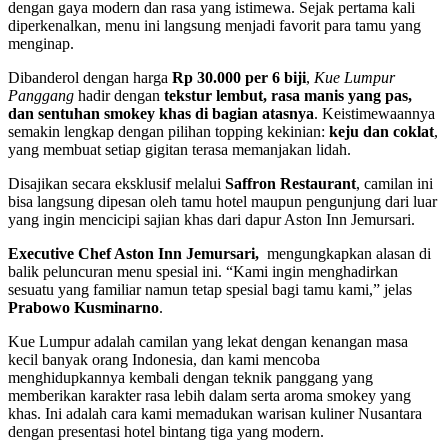
dengan gaya modern dan rasa yang istimewa. Sejak pertama kali
diperkenalkan, menu ini langsung menjadi favorit para tamu yang
menginap.
Dibanderol dengan harga
Rp 30.000 per 6 biji
,
Kue Lumpur
Panggang
hadir dengan
tekstur lembut, rasa manis yang pas,
dan sentuhan smokey khas di bagian atasnya
. Keistimewaannya
semakin lengkap dengan pilihan topping kekinian:
keju dan coklat
,
yang membuat setiap gigitan terasa memanjakan lidah.
Disajikan secara eksklusif melalui
Saffron Restaurant
, camilan ini
bisa langsung dipesan oleh tamu hotel maupun pengunjung dari luar
yang ingin mencicipi sajian khas dari dapur Aston Inn Jemursari.
Executive Chef Aston Inn Jemursari,
mengungkapkan alasan di
balik peluncuran menu spesial ini. “Kami ingin menghadirkan
sesuatu yang familiar namun tetap spesial bagi tamu kami,” jelas
Prabowo Kusminarno
.
Kue Lumpur adalah camilan yang lekat dengan kenangan masa
kecil banyak orang Indonesia, dan kami mencoba
menghidupkannya kembali dengan teknik panggang yang
memberikan karakter rasa lebih dalam serta aroma smokey yang
khas. Ini adalah cara kami memadukan warisan kuliner Nusantara
dengan presentasi hotel bintang tiga yang modern.