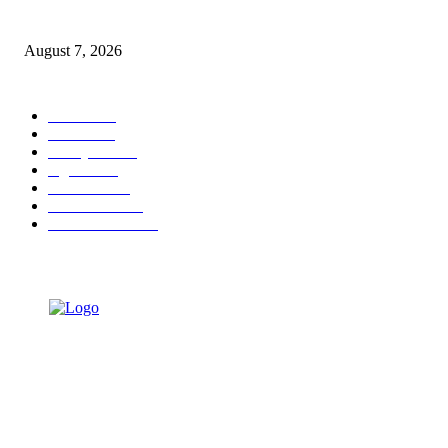
Penghargaan di Thailand
August 7, 2026
POPULAR CATEGORY
Ekbis
1630
Hotel
1472
Tausiyah
1073
Agama
934
Peristiwa
632
Pendidikan
468
Pemerintahan
341