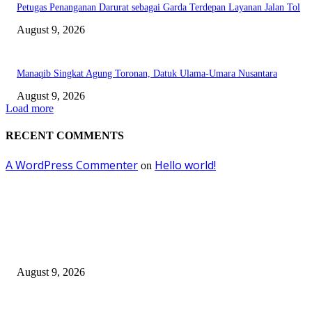
Petugas Penanganan Darurat sebagai Garda Terdepan Layanan Jalan Tol
August 9, 2026
Manaqib Singkat Agung Toronan, Datuk Ulama-Umara Nusantara
August 9, 2026
Load more
RECENT COMMENTS
A WordPress Commenter
Hello world!
on
EDITOR PICKS
Pemprov Jatim Siapkan Rp 276 Miliar untuk TPG Guru melalui P-APBD
August 9, 2026