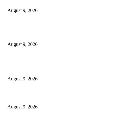
Sambut HUT ke-81 RI, Sahid Surabaya Hotel Gelar Aksi Donor Darah
August 9, 2026
Gelar Roadster Rescue Competition 2026, Jasa Marga Tingkatkan Kompete
Petugas Penanganan Darurat sebagai Garda Terdepan Layanan Jalan Tol
August 9, 2026
POPULAR POSTS
Pemprov Jatim Siapkan Rp 276 Miliar untuk TPG Guru melalui P-APBD
August 9, 2026
Sambut HUT ke-81 RI, Sahid Surabaya Hotel Gelar Aksi Donor Darah
August 9, 2026
Gelar Roadster Rescue Competition 2026, Jasa Marga Tingkatkan Kompete
Petugas Penanganan Darurat sebagai Garda Terdepan Layanan Jalan Tol