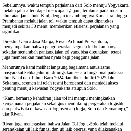
Sebelumnya, waktu tempuh perjalanan dari Solo menuju Yogyakarta
melalui jalur arteri dapat mencapai 1,5 jam, terutama pada musim
libur atau jam sibuk. Kini, dengan tersambungnya Kartasura hingga
Prambanan melalui jalan tol, waktu tempuh dapat dipangkas
menjadi sekitar 30 menit, memberikan efisiensi perjalanan yang
signifikan.
Direktur Utama Jasa Marga, Rivan Achmad Purwantono,
menyampaikan bahwa pengoperasian segmen ini bukan hanya
sekadar menambah panjang jalan tol yang bisa digunakan, tetapi
juga memberikan manfaat nyata bagi pengguna jalan.
Menurutnya kami melihat langsung bagaimana antusiasme
masyarakat ketika jalur ini difungsikan secara fungsional pada saat
libur Natal dan Tahun Baru 2024 dan libur Idulfitri 2025 lalu.
Sekarang, segmen ini telah resmi beroperasi dan menjadi akses
penting menuju kawasan Yogyakarta ataupun Solo.
“Kami berharap kehadiran jalan tol ini mampu meningkatkan
kenyamanan perjalanan sekaligus mendukung pergerakan logistik
dan pariwisata di kawasan Joglosemar (Jogja, Solo dan Semarang),”
ujar Rivan.
Rivan juga menegaskan bahwa Jalan Tol Jogja-Solo telah melalui
serangkaian uji laik fungsi dan uji laik operasi yang dilaksanakan