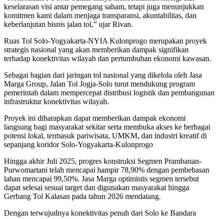
keselarasan visi antar pemegang saham, tetapi juga menunjukkan
komitmen kami dalam menjaga transparansi, akuntabilitas, dan
keberlanjutan bisnis jalan tol,” ujar Rivan.
Ruas Tol Solo-Yogyakarta-NYIA Kulonprogo merupakan proyek
strategis nasional yang akan memberikan dampak signifikan
terhadap konektivitas wilayah dan pertumbuhan ekonomi kawasan.
Sebagai bagian dari jaringan tol nasional yang dikelola oleh Jasa
Marga Group, Jalan Tol Jogja-Solo turut mendukung program
pemerintah dalam mempercepat distribusi logistik dan pembangunan
infrastruktur konektivitas wilayah.
Proyek ini diharapkan dapat memberikan dampak ekonomi
langsung bagi masyarakat sekitar serta membuka akses ke berbagai
potensi lokal, termasuk pariwisata, UMKM, dan industri kreatif di
sepanjang koridor Solo-Yogyakarta-Kulonprogo
Hingga akhir Juli 2025, progres konstruksi Segmen Prambanan-
Purwomartani telah mencapai hampir 78,90% dengan pembebasan
lahan mencapai 99,50%. Jasa Marga optimistis segmen tersebut
dapat selesai sesuai target dan digunakan masyarakat hingga
Gerbang Tol Kalasan pada tahun 2026 mendatang.
Dengan terwujudnya konektivitas penuh dari Solo ke Bandara