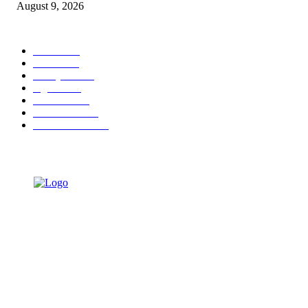
August 9, 2026
POPULAR CATEGORY
Ekbis
1632
Hotel
1474
Tausiyah
1076
Agama
939
Peristiwa
632
Pendidikan
469
Pemerintahan
341
TENTANG KAMI