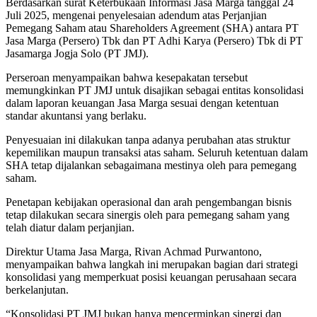
Berdasarkan surat Keterbukaan Informasi Jasa Marga tanggal 24
Juli 2025, mengenai penyelesaian adendum atas Perjanjian
Pemegang Saham atau Shareholders Agreement (SHA) antara PT
Jasa Marga (Persero) Tbk dan PT Adhi Karya (Persero) Tbk di PT
Jasamarga Jogja Solo (PT JMJ).
Perseroan menyampaikan bahwa kesepakatan tersebut
memungkinkan PT JMJ untuk disajikan sebagai entitas konsolidasi
dalam laporan keuangan Jasa Marga sesuai dengan ketentuan
standar akuntansi yang berlaku.
Penyesuaian ini dilakukan tanpa adanya perubahan atas struktur
kepemilikan maupun transaksi atas saham. Seluruh ketentuan dalam
SHA tetap dijalankan sebagaimana mestinya oleh para pemegang
saham.
Penetapan kebijakan operasional dan arah pengembangan bisnis
tetap dilakukan secara sinergis oleh para pemegang saham yang
telah diatur dalam perjanjian.
Direktur Utama Jasa Marga, Rivan Achmad Purwantono,
menyampaikan bahwa langkah ini merupakan bagian dari strategi
konsolidasi yang memperkuat posisi keuangan perusahaan secara
berkelanjutan.
“Konsolidasi PT JMJ bukan hanya mencerminkan sinergi dan