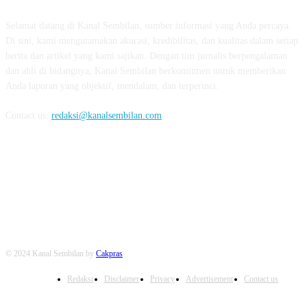
Selamat datang di Kanal Sembilan, sumber informasi yang Anda percaya.
Di sini, kami mengutamakan akurasi, kredibilitas, dan kualitas dalam setiap
berita dan artikel yang kami sajikan. Dengan tim jurnalis berpengalaman
dan ahli di bidangnya, Kanal Sembilan berkomitmen untuk memberikan
Anda laporan yang objektif, mendalam, dan terperinci.
Contact us:
redaksi@kanalsembilan.com
FOLLOW US
© 2024 Kanal Sembilan by
Cakpras
Redaksi
Disclaimer
Privacy
Advertisement
Contact us