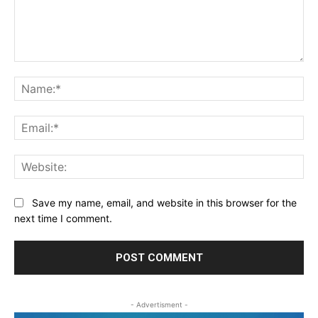
Comment:
Na
Ema
Web
Save my name, email, and website in this browser for the
next time I comment.
- Advertisment -