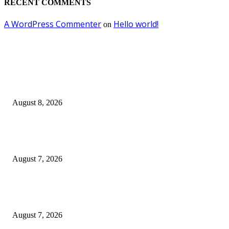
RECENT COMMENTS
A WordPress Commenter
Hello world!
on
EDITOR PICKS
Ayat Kauniyah Itu Apa ?
August 8, 2026
Pemkot Surabaya Beri Insentif Rp300 Ribu bagi Warga yang Rekam Aksi
Pencurian Fasum
August 7, 2026
Paduan Suara One Voice Spensabaya Harumkan Surabaya, Raih Empat
Penghargaan di Thailand
August 7, 2026
POPULAR POSTS