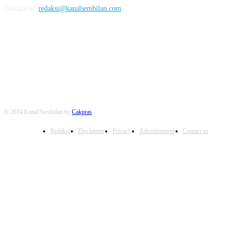
Contact us:
redaksi@kanalsembilan.com
FOLLOW US
© 2024 Kanal Sembilan by
Cakpras
Redaksi
Disclaimer
Privacy
Advertisement
Contact us