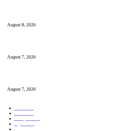
Ayat Kauniyah Itu Apa ?
August 8, 2026
Pemkot Surabaya Beri Insentif Rp300 Ribu bagi Warga yang Rekam Aksi
Pencurian Fasum
August 7, 2026
Paduan Suara One Voice Spensabaya Harumkan Surabaya, Raih Empat
Penghargaan di Thailand
August 7, 2026
POPULAR CATEGORY
Ekbis
1630
Hotel
1472
Tausiyah
1073
Agama
934
Peristiwa
632