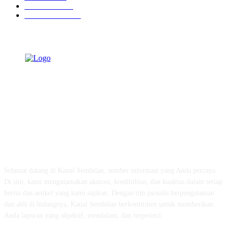
Pendidikan
468
Pemerintahan
341
TENTANG KAMI
Selamat datang di Kanal Sembilan, sumber informasi yang Anda percaya.
Di sini, kami mengutamakan akurasi, kredibilitas, dan kualitas dalam setiap
berita dan artikel yang kami sajikan. Dengan tim jurnalis berpengalaman
dan ahli di bidangnya, Kanal Sembilan berkomitmen untuk memberikan
Anda laporan yang objektif, mendalam, dan terperinci.