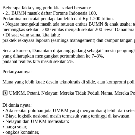
Beberapa fakta yang perlu kita sadari bersama:
• 21 BUMN masuk daftar Fortune Indonesia 100,
Pertamina mencatat pendapatan lebih dari Rp 1.200 triliun.
• Negara mengakui masih ada ratusan entitas BUMN & anak usaha; t
memangkas sekitar 1.000 entitas menjadi sekitar 200 lewat Danantara
• Di saat yang sama, kita tahu:
praktek rekayasa laporan (earnings management) dan campur tangan 
Secara konsep, Danantara digadang-gadang sebagai “mesin pengungk
yang diharapkan mengangkat pertumbuhan ke 7–8%,
padahal realitas kita masih sekitar 5%.
Pertanyaannya:
Mana yang lebih kuat: desain teknokratis di slide, atau kompromi poli
3️⃣ UMKM, Petani, Nelayan: Mereka Tidak Peduli Nama, Mereka Pe
Di dunia nyata:
• Ada sekitar puluhan juta UMKM yang menyumbang lebih dari sete
• Biaya logistik nasional masih termasuk yang tertinggi di kawasan.
• Nelayan dan UMKM merasakan:
• harga solar,
• ongkos kontainer,