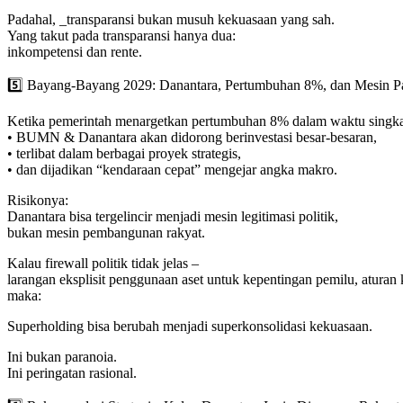
Padahal, _transparansi bukan musuh kekuasaan yang sah.
Yang takut pada transparansi hanya dua:
inkompetensi dan rente.
5️⃣ Bayang-Bayang 2029: Danantara, Pertumbuhan 8%, dan Mesin P
Ketika pemerintah menargetkan pertumbuhan 8% dalam waktu singkat,
• BUMN & Danantara akan didorong berinvestasi besar-besaran,
• terlibat dalam berbagai proyek strategis,
• dan dijadikan “kendaraan cepat” mengejar angka makro.
Risikonya:
Danantara bisa tergelincir menjadi mesin legitimasi politik,
bukan mesin pembangunan rakyat.
Kalau firewall politik tidak jelas –
larangan eksplisit penggunaan aset untuk kepentingan pemilu, aturan 
maka:
Superholding bisa berubah menjadi superkonsolidasi kekuasaan.
Ini bukan paranoia.
Ini peringatan rasional.