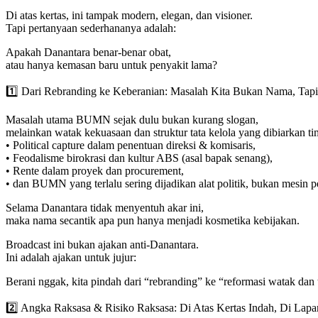
Di atas kertas, ini tampak modern, elegan, dan visioner.
Tapi pertanyaan sederhananya adalah:
Apakah Danantara benar-benar obat,
atau hanya kemasan baru untuk penyakit lama?
1️⃣ Dari Rebranding ke Keberanian: Masalah Kita Bukan Nama, Tap
Masalah utama BUMN sejak dulu bukan kurang slogan,
melainkan watak kekuasaan dan struktur tata kelola yang dibiarkan ti
• Political capture dalam penentuan direksi & komisaris,
• Feodalisme birokrasi dan kultur ABS (asal bapak senang),
• Rente dalam proyek dan procurement,
• dan BUMN yang terlalu sering dijadikan alat politik, bukan mesin
Selama Danantara tidak menyentuh akar ini,
maka nama secantik apa pun hanya menjadi kosmetika kebijakan.
Broadcast ini bukan ajakan anti-Danantara.
Ini adalah ajakan untuk jujur:
Berani nggak, kita pindah dari “rebranding” ke “reformasi watak dan 
2️⃣ Angka Raksasa & Risiko Raksasa: Di Atas Kertas Indah, Di Lap