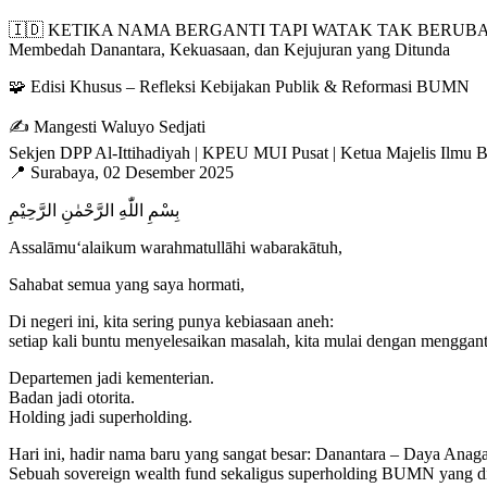
🇮🇩 KETIKA NAMA BERGANTI TAPI WATAK TAK BERUB
Membedah Danantara, Kekuasaan, dan Kejujuran yang Ditunda
🧩 Edisi Khusus – Refleksi Kebijakan Publik & Reformasi BUMN
✍️ Mangesti Waluyo Sedjati
Sekjen DPP Al-Ittihadiyah | KPEU MUI Pusat | Ketua Majelis Ilmu Ba
📍 Surabaya, 02 Desember 2025
بِسْمِ اللّٰهِ الرَّحْمٰنِ الرَّحِيْمِ
Assalāmu‘alaikum warahmatullāhi wabarakātuh,
Sahabat semua yang saya hormati,
Di negeri ini, kita sering punya kebiasaan aneh:
setiap kali buntu menyelesaikan masalah, kita mulai dengan menggan
Departemen jadi kementerian.
Badan jadi otorita.
Holding jadi superholding.
Hari ini, hadir nama baru yang sangat besar: Danantara – Daya Anaga
Sebuah sovereign wealth fund sekaligus superholding BUMN yang di