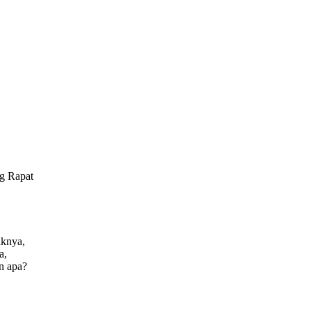
ng Rapat
aknya,
a,
an apa?