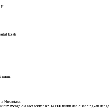
AH
itul Izzah
ti nama.
ta Nusantara.
klaim mengelola aset sekitar Rp 14.600 triliun dan disandingkan den