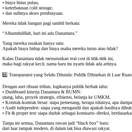
• biaya lintas pulau,
• keterbatasan cold storage,
• dan sulitnya akses pembiayaan.
Mereka tidak bangun pagi sambil berkata:
“Alhamdulillah, hari ini ada Danantara.”
Yang mereka rasakan hanya satu:
Apakah biaya hidup dan biaya usaha mereka turun atau tidak?
Kalau Danantara tidak menurunkan real cost di titik-titik ini,
maka bagi rakyat kecil, nama baru itu nyaris tidak ada artinya.
4️⃣ Transparansi yang Selalu Ditunda: Publik Dibiarkan di Luar Rua
Dengan aset ribuan triliun, logikanya publik berhak tahu:
• Dashboard kinerja Danantara & BUMN:
utang, laba, proyek strategis, efisiensi, belanja ke UMKM,
• Kontrak-kontrak besar: siapa pemenang, berapa nilainya, apa damp
• Audit independen: siapa yang mengaudit dan apakah hasilnya dibuk
• Fit & proper test: siapa duduk sebagai komisaris–direksi, berdasark
Tanpa ini semua, Danantara rawan jadi “black box” baru:
dari luar tampak modern, di dalam tak bisa diawasi rakyat.