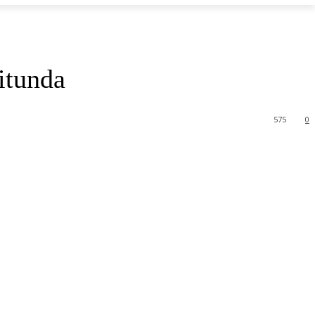
itunda
575
0