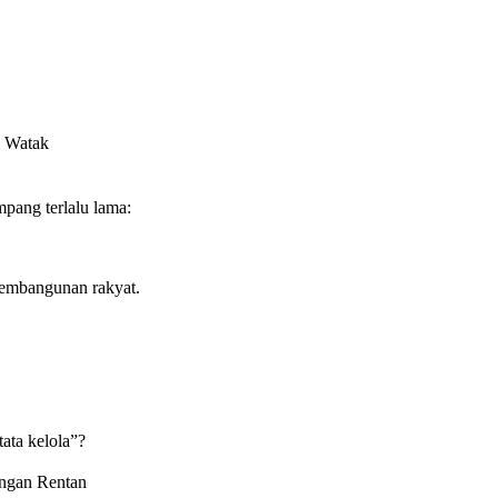
i Watak
mpang terlalu lama:
 pembangunan rakyat.
tata kelola”?
angan Rentan