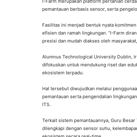
I-Farm merupakan platform pertanian cerda
pemantauan berbasis sensor, serta pengelola
Fasilitas ini menjadi bentuk nyata komitm
efisien dan ramah lingkungan. “I-Farm dir
presisi dan mudah diakses oleh masyarakat,
Alumnus Technological University Dublin, I
difokuskan untuk mendukung riset dan edu
ekosistem terpadu.
Hal tersebut diwujudkan melalui penggun
pemantauan serta pengendalian lingkungan
ITS.
Terkait sistem pemantauannya, Guru Besar 
dilengkapi dengan sensor suhu, kelembapan
ekosistem secara real-time.