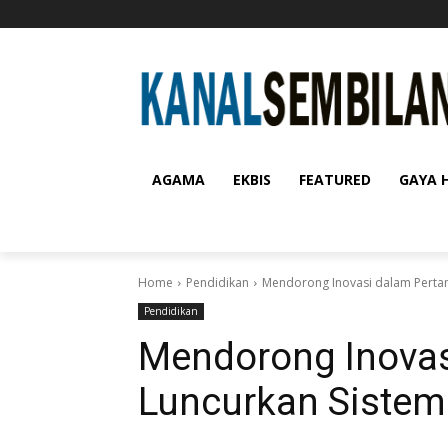
AGAMA
EKBIS
FEATURED
GAYA 
Home
Pendidikan
Mendorong Inovasi dalam Pertani
Pendidikan
Mendorong Inovasi
Luncurkan Sistem