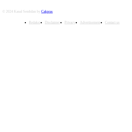
© 2024 Kanal Sembilan by
Cakpras
Redaksi
Disclaimer
Privacy
Advertisement
Contact us