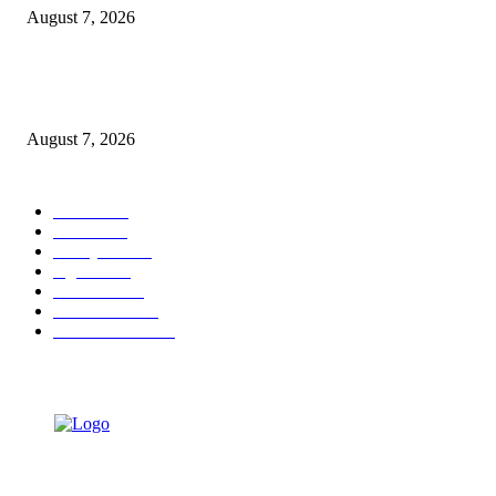
August 7, 2026
Paduan Suara One Voice Spensabaya Harumkan Surabaya, Raih Empat
Penghargaan di Thailand
August 7, 2026
POPULAR CATEGORY
Ekbis
1630
Hotel
1472
Tausiyah
1073
Agama
934
Peristiwa
632
Pendidikan
468
Pemerintahan
341