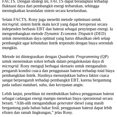
FACTS. Dengan strategi ini, FACTS dapat beradaptasi terhadap
fluktuasi daya dari pembangkit energi terbarukan, sehingga
meningkatkan keandalan sistem secara keseluruhan.
Selain FACTS, Rony juga meneliti metode optimisasi untuk
microgrid
, sistem listrik skala kecil yang dapat beroperasi secara
independen berbasis EBT dan baterai sebagai penyimpan energi. Ia
mengembangkan metode
Dynamic Economic Dispatch
(DED)
untuk menentukan daya optimal yang harus dihasilkan oleh setiap
pembangkit agar kebutuhan listrik terpenuhi dengan biaya serendah
mungkin.
Metode ini diintegrasikan dengan
Quadratic Programming
(QP)
untuk menemukan solusi terbaik dalam pengalokasian daya di
microgrid
. Rony menguji berbagai skenario untuk menganalisis
pengaruh kondisi cuaca dan penggunaan baterai terhadap total biaya
pembangkitan listrik. Hasilnya menunjukkan bahwa faktor cuaca
sangat berpengaruh terhadap pembangkit EBT, karena bergantung
pada radiasi matahari, suhu, dan kecepatan angin.
Lebih lanjut, penelitian ini membuktikan bahwa penggunaan baterai
sebagai cadangan energi mampu menekan biaya operasional secara
berarti. “Alih-alih mengandalkan
generator
diesel yang masih
bergantung pada bahan bakar fosil, penggunaan baterai dapat lebih
efisien dan ramah lingkungan,” jelas Rony.