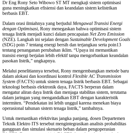
Dr Eng Rony Seto Wibowo ST MT mengkaji sistem optimisasi
guna meningkatkan efisiensi dan keandalan sistem kelistrikan
berbasis EBT.
Dalam orasi ilmiahnya yang berjudul
Mengawal Transisi Energi
dengan Optimisasi
, Rony menegaskan bahwa optimisasi sistem
tenaga listrik menjadi kunci dalam pencapaian
Net Zero Emission
(NZE). Langkah ini sejalan dengan
Sustainable Development Goals
(SDG) poin 7 tentang energi bersih dan terjangkau serta poin13
tentang penanganan perubahan iklim. “Upaya ini memastikan
transisi energi berjalan lebih efektif tanpa mengorbankan keandalan
pasokan listrik,” ungkapnya.
Melalui penelitiannya tersebut, Rony mengembangkan metode baru
dalam alokasi dan koordinasi kontrol
Flexible AC Transmission
System
(FACTS) untuk sistem tenaga listrik berbasis EBT. Sebagai
teknologi berbasis elektronik daya, FACTS berperan dalam
mengatur aliran daya listrik dan menjaga stabilitas sistem, terutama
dalam jaringan yang mengandalkan EBT dengan karakteristik
intermiten. “Pendekatan ini lebih unggul karena menekan biaya
operasional tahunan sistem tenaga listrik,” tambahnya.
Untuk memastikan efektivitas jangka panjang, dosen Departemen
Teknik Elektro ITS tersebut mengintegrasikan analisis probabilitas
gangguan dan simulasi skenario beban dalam pengoperasian