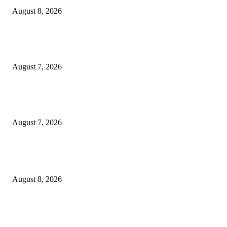
August 8, 2026
Pemkot Surabaya Beri Insentif Rp300 Ribu bagi Warga yang Rekam Aksi
Pencurian Fasum
August 7, 2026
Paduan Suara One Voice Spensabaya Harumkan Surabaya, Raih Empat
Penghargaan di Thailand
August 7, 2026
POPULAR POSTS
Ayat Kauniyah Itu Apa ?
August 8, 2026
Pemkot Surabaya Beri Insentif Rp300 Ribu bagi Warga yang Rekam Aksi
Pencurian Fasum