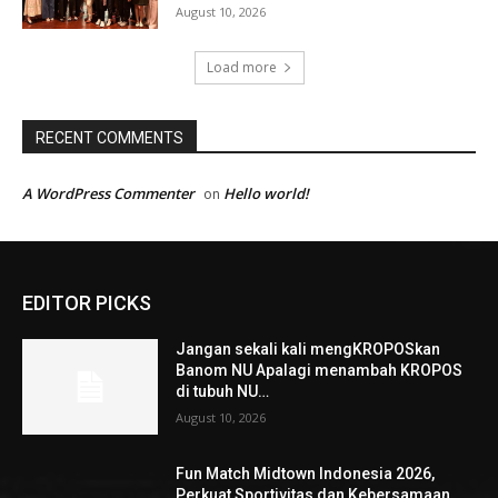
August 10, 2026
Load more
RECENT COMMENTS
A WordPress Commenter
Hello world!
on
EDITOR PICKS
Jangan sekali kali mengKROPOSkan
Banom NU Apalagi menambah KROPOS
di tubuh NU…
August 10, 2026
Fun Match Midtown Indonesia 2026,
Perkuat Sportivitas dan Kebersamaan